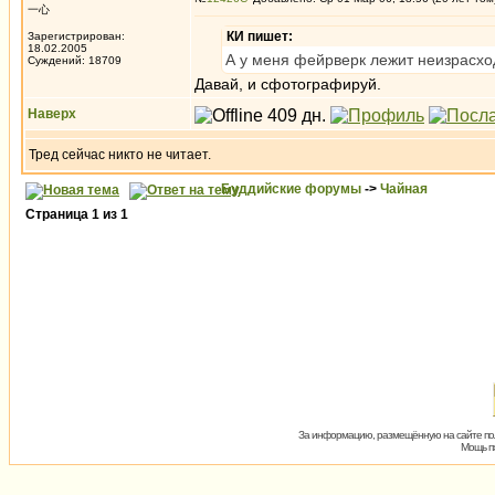
一心
КИ пишет:
Зарегистрирован:
18.02.2005
А у меня фейрверк лежит неизрасхо
Суждений: 18709
Давай, и сфотографируй.
Наверх
Тред сейчас никто не читает.
Буддийские форумы
->
Чайная
Страница
1
из
1
За информацию, размещённую на сайте пол
Мощь пх