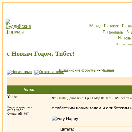
FAQ
Поиск
По
Профиль
Новы
В этом разд
с Новым Годом, Тибет!
Буддийские форумы
->
Чайная
Автор
Yeshe
№
12403
Добавлено: Ср 01 Мар 06, 07:38 (20 лет том
Зарегистрирован:
с тибетским новым годом и с тибетским 
02.03.2005
Суждений: 767
Цитата: