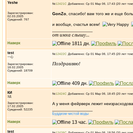
Yeshe
№
12421
Добавлено: Ср 01 Мар 06, 17:43 (20 лет том
Зарегистрирован:
GonZo
, спасибо! вам того же и еще бол
02.03.2005
Суждений: 767
и вообще, счастья всем!
_________________
от имха слышу...
Наверх
test
№
12422
Добавлено: Ср 01 Мар 06, 17:45 (20 лет том
一心
Поздравляю!
Зарегистрирован:
18.02.2005
Суждений: 18709
Наверх
КИ
№
12424
Добавлено: Ср 01 Мар 06, 18:45 (20 лет том
3Д
Зарегистрирован:
А у меня фейрверк лежит неизрасходова
17.02.2005
_________________
Суждений: 52235
Буддизм чистой воды
Наверх
test
№
12426
Добавлено: Ср 01 Мар 06, 18:56 (20 лет том