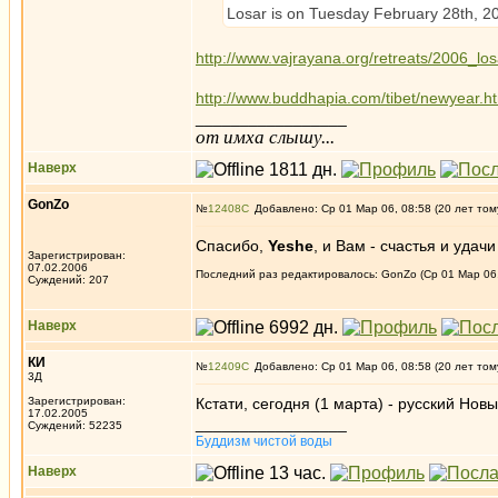
Losar is on Tuesday February 28th, 2
http://www.vajrayana.org/retreats/2006_los
http://www.buddhapia.com/tibet/newyear.h
_________________
от имха слышу...
Наверх
GonZo
№
12408
Добавлено: Ср 01 Мар 06, 08:58 (20 лет том
Спасибо,
Yeshe
, и Вам - счастья и удач
Зарегистрирован:
07.02.2006
Последний раз редактировалось: GonZo (Ср 01 Мар 06, 
Суждений: 207
Наверх
КИ
№
12409
Добавлено: Ср 01 Мар 06, 08:58 (20 лет том
3Д
Зарегистрирован:
Кстати, сегодня (1 марта) - русский Нов
17.02.2005
_________________
Суждений: 52235
Буддизм чистой воды
Наверх