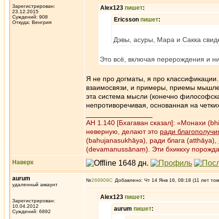
Зарегистрирован:
Alex123
пишет
:
23.12.2015
Суждений: 908
Ericsson
пишет
:
Откуда: Венгрия
Дэвы, асуры, Мара и Сакка свид
Это всё, включая перерождения и н
Я не про догматы, я про классификации.
взаимосвязи, и примеры, приемы мышлен
эта система мысли (конечно философска
непротиворечивая, основанная на четки
_________________
АН 1.140 [Бхагаван сказал]: «Монахи (b
неверную, делают это
ради благополучи
(bahujanasukhāya), ради блага (atthāya),
(devamanussānaṃ). Эти бхиккху порожд
Наверх
aurum
№
268909
Добавлено: Чт 14 Янв 16, 08:18 (11 лет то
удаленный аккаунт
Alex123
пишет
:
Зарегистрирован:
10.04.2012
aurum
пишет
:
Суждений: 6892