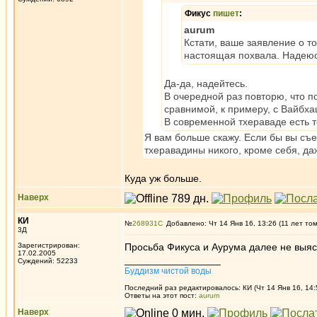
Фикус
пишет
:
aurum
Кстати, ваше заявление о то
настоящая похвала. Надеюс
Да-да, надейтесь.
В очередной раз повторю, что 
сравнимой, к примеру, с Вайбха
В современной тхераваде есть т
Я вам больше скажу. Если бы вы съез
тхеравадины никого, кроме себя, да
Куда уж больше.
Наверх
КИ
№
268931
Добавлено: Чт 14 Янв 16, 13:26 (11 лет то
3Д
Зарегистрирован:
Просьба Фикуса и Аурума далее не выя
17.02.2005
_________________
Суждений: 52233
Буддизм чистой воды
Последний раз редактировалось: КИ (Чт 14 Янв 16, 14:
Ответы на этот пост:
aurum
Наверх