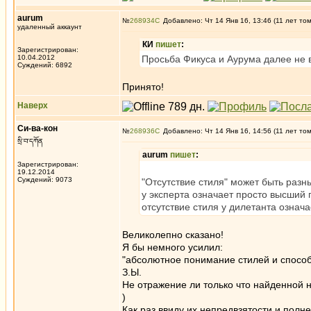
aurum
№
268934
Добавлено: Чт 14 Янв 16, 13:46 (11 лет то
удаленный аккаунт
КИ
пишет
:
Зарегистрирован:
10.04.2012
Просьба Фикуса и Аурума далее не
Суждений: 6892
Принято!
Наверх
Си-ва-кон
№
268936
Добавлено: Чт 14 Янв 16, 14:56 (11 лет то
སྲི་བ་དཀོན
aurum
пишет
:
Зарегистрирован:
19.12.2014
Суждений: 9073
"Отсутствие стиля" может быть разн
у эксперта означает просто высший 
отсутствие стиля у дилетанта означ
Великолепно сказано!
Я бы немного усилил:
"абсолютное понимание стилей и способ
З.Ы.
Не отражение ли только что найденной н
)
Как раз ввиду их непредвзятости и полне