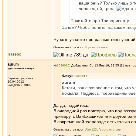
ваша речь? Только лишь о т
человек, ой, грех.
Почитайте про Трипариварту.
Зачем? Чтобы понять, на каком гвозд
Ну хоть узнаете про разные типы учений
Ответы на этот пост:
Горсть листьев
Наверх
aurum
№
268903
Добавлено: Ср 13 Янв 16, 22:55 (11 лет то
удаленный аккаунт
Фикус
пишет
:
Зарегистрирован:
10.04.2012
aurum
Суждений: 6892
Кстати, ваше заявление о том, что у
похвала. Надеюсь, тхеравадины оце
Да-да, надейтесь.
В очередной раз повторю, что под возз
примеру, с Вайбхашикой или другой ран
В современной тхераваде есть только оп
Ответы на этот пост:
Alex123
,
Горсть листьев