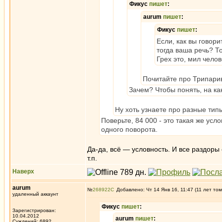
Фикус
пишет
:
aurum
пишет
:
Фикус
пишет
:
Если, как вы говор
тогда ваша речь? Т
Грех это, мил челов
Почитайте про Трипарив
Зачем? Чтобы понять, на как
Ну хоть узнаете про разные тип
Поверьте, 84 000 - это такая же усл
одного поворота.
Да-да, всё — условность. И все раздоры 
т.п.
Наверх
aurum
№
268922
Добавлено: Чт 14 Янв 16, 11:47 (11 лет том
удаленный аккаунт
Фикус
пишет
:
Зарегистрирован:
10.04.2012
aurum
пишет
:
Суждений: 6892