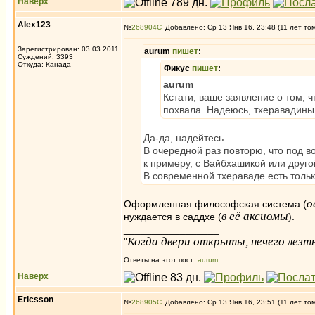
Наверх
Alex123
№
268904
Добавлено: Ср 13 Янв 16, 23:48 (11 лет то
Зарегистрирован: 03.03.2011
aurum
пишет
:
Суждений: 3393
Откуда: Канада
Фикус
пишет
:
aurum
Кстати, ваше заявление о том, ч
похвала. Надеюсь, тхеравадины 
Да-да, надейтесь.
В очередной раз повторю, что под
к примеру, с Вайбхашикой или друг
В современной тхераваде есть тольк
о
Оформленная философская система (
в её аксиомы
нуждается в саддхе (
).
_________________
Когда двери открыты, нечего лезть
"
Ответы на этот пост:
aurum
Наверх
Ericsson
№
268905
Добавлено: Ср 13 Янв 16, 23:51 (11 лет то