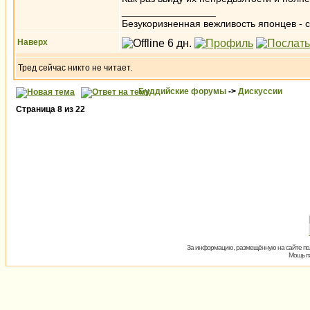
_________________
Безукоризненная вежливость японцев - с
Наверх
Тред сейчас никто не читает.
Буддийские форумы
->
Дискуссии
Страница
8
из
22
За информацию, размещённую на сайте пол
Мощь пх