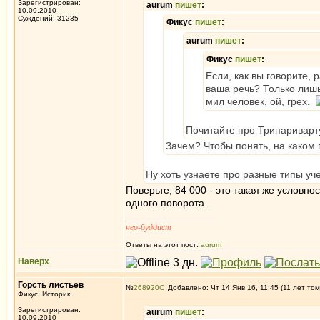
Зарегистрирован:
aurum
пишет
:
10.09.2010
Суждений: 31235
Фикус
пишет
:
aurum
пишет
:
Фикус
пишет
:
Если, как вы говорите,
ваша речь? Только лишь
мил человек, ой, грех.
Почитайте про Трипариварт
Зачем? Чтобы понять, на каком г
Ну хоть узнаете про разные типы уч
Поверьте, 84 000 - это такая же условно
одного поворота.
_________________
нео-буддист
Ответы на этот пост:
aurum
Наверх
Горсть листьев
№
268920
Добавлено: Чт 14 Янв 16, 11:45 (11 лет том
Фикус, Историк
Зарегистрирован:
aurum
пишет
:
10.09.2010