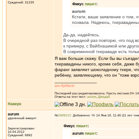
Суждений: 31235
Фикус
пишет
:
aurum
Кстати, ваше заявление о том, ч
похвала. Надеюсь, тхеравадины 
Да-да, надейтесь.
В очередной раз повторю, что под
к примеру, с Вайбхашикой или друг
В современной тхераваде есть тольк
Я вам больше скажу. Если бы вы съездили
тхеравадины никого, кроме себя, даже б
фаранг заявляет шоколадному тхере, что 
ребёнку, заявляющему, что он "тоже взр
_________________
нео-буддист
Последний раз редактировалось: Горсть листьев (Чт 14 
Ответы на этот пост:
aurum
,
Джедай
Наверх
aurum
№
268921
Добавлено: Чт 14 Янв 16, 11:46 (11 лет том
удаленный аккаунт
Фикус
пишет
:
Зарегистрирован:
10.04.2012
aurum
пишет
:
Суждений: 6892