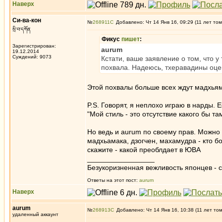
Наверх
Си-ва-кон
№
268911
Добавлено: Чт 14 Янв 16, 09:29 (11 лет том
སྲི་བ་དཀོན
Фикус
пишет
:
Зарегистрирован:
aurum
19.12.2014
Суждений: 9073
Кстати, ваше заявление о том, что у
похвала. Надеюсь, тхеравадины оце
Этой похвалы больше всех ждут мадхья
P.S. Говорят, я неплохо играю в нарды. 
"Мой стиль - это отсутствие какого бы та
Но ведь и aurum по своему прав. Можно 
мадхьамака, дзогчен, махамудра - кто б
скажите - какой преоблдает в ЮВА
_________________
Безукоризненная вежливость японцев - с
Ответы на этот пост:
aurum
Наверх
aurum
№
268913
Добавлено: Чт 14 Янв 16, 10:38 (11 лет то
удаленный аккаунт