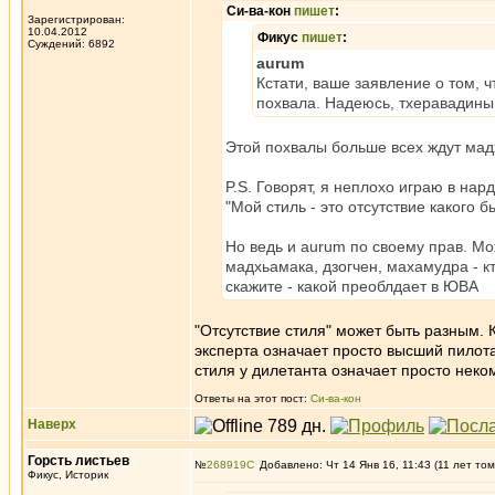
Си-ва-кон
пишет
:
Зарегистрирован:
10.04.2012
Фикус
пишет
:
Суждений: 6892
aurum
Кстати, ваше заявление о том, ч
похвала. Надеюсь, тхеравадины 
Этой похвалы больше всех ждут ма
P.S. Говорят, я неплохо играю в нар
"Мой стиль - это отсутствие какого б
Но ведь и aurum по своему прав. Мо
мадхьамака, дзогчен, махамудра - к
скажите - какой преоблдает в ЮВА
"Отсутствие стиля" может быть разным. К
эксперта означает просто высший пилот
стиля у дилетанта означает просто неко
Ответы на этот пост:
Си-ва-кон
Наверх
Горсть листьев
№
268919
Добавлено: Чт 14 Янв 16, 11:43 (11 лет том
Фикус, Историк