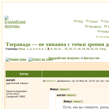
FAQ
Поиск
По
Профиль
Новы
В этом разд
Тхеравада — не хинаяна с точки зрения 
Страницы
Пред.
1
,
2
,
3
,
4
,
5
,
6
,
7
,
8
,
9
,
10
,
11
...
15
,
16
,
17
,
18
,
19
,
20
,
21
,
22
След.
Буддийские форумы
->
Дискуссии
Автор
aurum
№
268901
Добавлено: Ср 13 Янв 16, 22:47 (11 лет то
удаленный аккаунт
Фикус
пишет
:
Зарегистрирован:
10.04.2012
aurum
пишет
:
Суждений: 6892
Фикус
пишет
:
Если, как вы говорите, раз