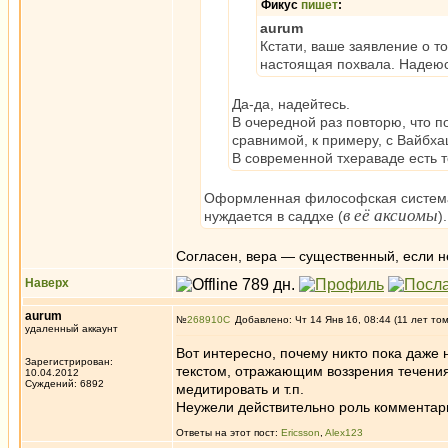
Фикус
пишет
:
aurum
Кстати, ваше заявление о то
настоящая похвала. Надеюс
Да-да, надейтесь.
В очередной раз повторю, что 
сравнимой, к примеру, с Вайбха
В современной тхераваде есть т
Оформленная философская систем
в её аксиомы
нуждается в саддхе (
).
Согласен, вера — существенный, если н
Наверх
aurum
№
268910
Добавлено: Чт 14 Янв 16, 08:44 (11 лет то
удаленный аккаунт
Вот интересно, почему никто пока даже
Зарегистрирован:
текстом, отражающим воззрения течения
10.04.2012
Суждений: 6892
медитировать и т.п.
Неужели действительно роль комментари
Ответы на этот пост:
Ericsson
,
Alex123