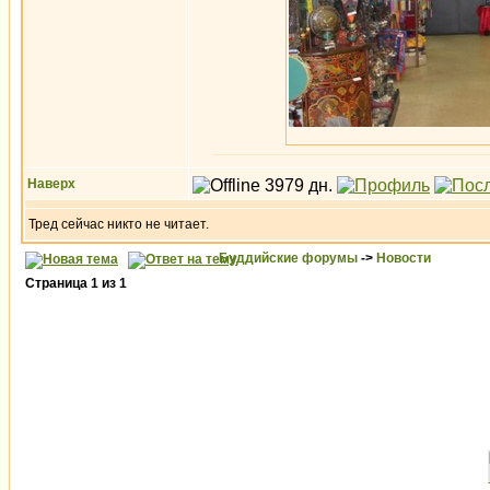
Наверх
Тред сейчас никто не читает.
Буддийские форумы
->
Новости
Страница
1
из
1