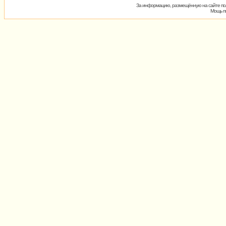
За информацию, размещённую на сайте пол
Мощь пх