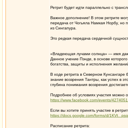
Ретрит будет идти параллельно с транс
Важное дополнение! В этом ретрите могут
передача от Чогьяла Намкая Норбу, но 
из Сингапура.
Это редкая передача сердечной сущнос
«Владеющая лучами солнца» — имя даки
Данное учение Пэнде, в основе которог
богатства, защиты и исполнения желани
В ходе ретрита в Северном Кунсангаре б
знание воззрения Тантры, как успех в эт
глубина понимания воззрения достигаетс
Подробнее об условиях участия можно о
https://www.facebook.com/events/427405
Если вы хотите принять участие в ретрит
https://docs.google.com/forms/d/1KVt...ps
Расписание ретрита: