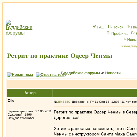
FAQ
Поиск
По
Профиль
Новы
В этом разд
Ретрит по практике Одсер Ченмы
Буддийские форумы
->
Новости
Автор
Olle
№
254548
Добавлено: Пт 11 Сен 15, 12:08 (11 лет то
Зарегистрирован: 27.05.2011
Ретрит по практике Одсер Ченмы в Севе
Суждений: 1866
Дорогие все!
Откуда: Ульяновск
Хотим с радостью напомнить, что в Севе
Ченмы с инструктором Санти Маха Сан