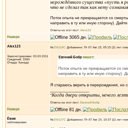
нерождённого существа «пусть я ро
что не сделал так как нету сознан
Поток опыта не прекращается со смертью
направить в ту или иную сторону). Дайте
Ответы на этот пост:
Alex123
Наверх
Alex123
№
250119
Добавлено: Пт 07 Авг 15, 05:15 (11 лет том
Зарегистрирован: 03.03.2011
Евгений Бобр
пишет
:
Суждений: 3393
Откуда: Канада
Поток опыта не прекращается со сме
направить в ту или иную сторону). Д
Я стараюсь верить в перерождения, но 
_________________
Когда двери открыты, нечего лезть
"
Ответы на этот пост:
Евгений-Бобр
Наверх
Ёжик
№
250127
Добавлено: Пт 07 Авг 15, 10:37 (11 лет том
заблокирован