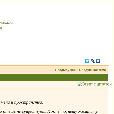
иcтрaция
д
Предыдущая
::
Следующая тема
емени и пространства.
 он ещё не существует. И конечно, нету желания у