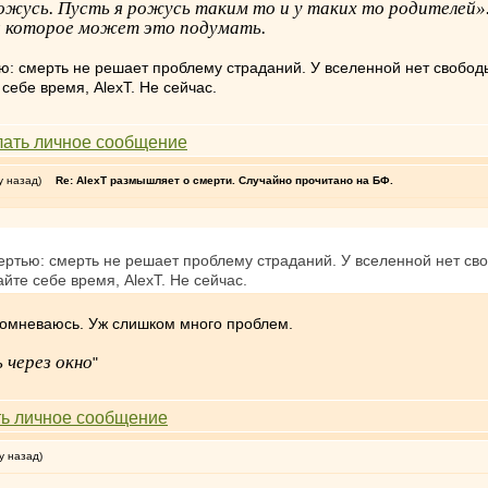
жусь. Пусть я рожусь таким то и у таких то родителей».
ия которое может это подумать.
: смерть не решает проблему страданий. У вселенной нет свободы
 себе время, AlexT. Не сейчас.
у назад)
Re: AlexT размышляет о смерти. Случайно прочитано на БФ.
ртью: смерть не решает проблему страданий. У вселенной нет сво
айте себе время, AlexT. Не сейчас.
сомневаюсь. Уж слишком много проблем.
 через окно
"
у назад)