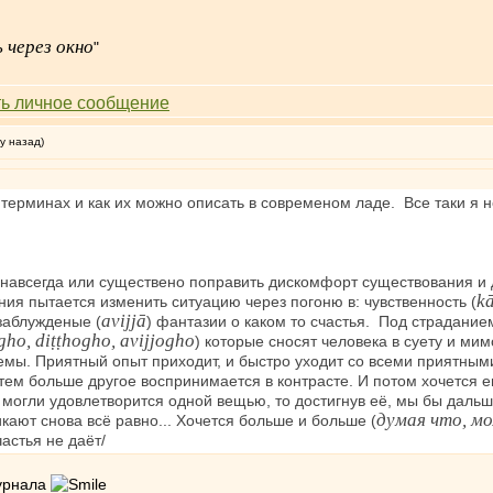
 через окно
"
у назад)
ерминах и как их можно описать в современом ладе. Все таки я не 
 навсегда или существено поправить дискомфорт существования и 
k
ия пытается изменить ситуацию через погоню в: чувственность (
avijjā
 заблyжденые (
) фантазии о каком то счастья. Под страданием
ho, diṭṭhogho, avijjogho
) которые сносят человека в суету и ми
мы. Приятный опыт приходит, и быстро уходит со всеми приятным
тем больше другое воспринимается в контрасте. И потом хочется ег
 могли удовлетворится одной вещью, то достигнув её, мы бы дальше
думая что, м
кают снова всё равно... Хочется больше и больше (
астья не даёт/
журнала