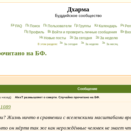
Дхарма
Буддийское сообщество
FAQ
Поиск
Пользователи
Группы
Календарь
Peг
Профиль
Войти и проверить личные сообщения
Вхo
Новые посты
За сегодня
За неделю
В этом разделе:
За сегодня
За неделю
За месяц
рочитано на БФ.
Сообщение
у назад)
AlexT размышляет о смерти. Случайно прочитано на БФ.
=1089
и? Жизнь ничто в сравнении с вселенскими масштабами вр
что он мёртв так же как нерождённые человек не знает что