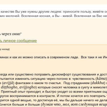
 качестве Вы уже нужны другим людям: приносите пользу, живёте о
ких мелочей. Вселенная косная, а Вы - живой. Вселенная за Вас н
 через окно
"
у назад)
нах и как их можно описать в современом ладе. Все таки я не Инду
сегда или существено поправить дискомфорт существования и дост
kāmа
ытается изменить ситуацию через погоню в: чувственность (
avijjā
dukkha
е (
) фантазии о каком то счастья. Под страданием (
)
diṭṭhogho, avijjogho
) которые сносят человека в суету и мимоле
Приятный опыт приходит, и быстро уходит со всеми приятными ощ
ругое воспринимается в контрасте. И потом хочется его повторить т
рится одной вещью, то достигнув её, мы бы дальше ничего не делал
думая что, мол, вот следующия вещ
Хочется больше и больше (