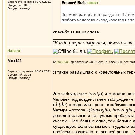
Зарегистрирован: 03.03.2011
Евгений-Бобр
пишет
:
Суждений: 3393
Откуда: Канада
Вы модератор этого раздела. В этом
любого человека складывается из та
спасибо за ваши слова.
_________________
Когда двери открыты, нечего лезть
"
Наверх
Alex123
№
250284
Добавлено: Сб 08 Авг 15, 05:48 (11 лет том
Зарегистрирован: 03.03.2011
Я также размышляю о краеугольных терми
Суждений: 3393
Откуда: Канада
avijjā
Это заблуждение (
) что можно нав
Человек под воздействием заблуждения п
diṭṭhi
(
) о мире или просто в заблyждены
kāmogho, bhavogho, 
Четыре «потопа» (
дополнительные и не нужные проблемы. 
счастье. Чем больше одно, тем больше д
существует. Если бы мы могли удовлетво
проблемы возникают снова всё равно... 