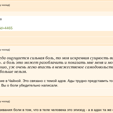
у назад)
в
rid=4465
у назад)
огда ощущается сильная боль, то моя искренния сущность 
». а боль это может разоблачить и показать мне меня и мо
шо, уж очень легко впасть в невежественое самодовольст
больше нельзя.
е в Чайной. Это связано с темой адов. Ады трудно представить то
а Вы о боли убедительно написали.
у назад)
ивания боли в том, что в теле человека это эпизод - а в адах та 