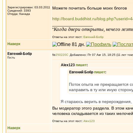
Зарегистрирован: 03.03.2011
Можете почитать больше моих блогов
Суждений: 3393
Откуда: Канада
http://board.buddhist.ru/blog.php?userid=
_________________
Когда двери открыты, нечего лезть
"
Ответы на этот пост:
Евгений-Бобр
Наверх
Евгений-Бобр
№
250220
Добавлено: Пт 07 Авг 15, 18:25 (11 лет том
Гость
Alex123
пишет
:
Евгений Бобр
пишет
:
Поток опыта не прекращается со
направить в ту или иную сторону
Я стараюсь верить в перерождения,
Вы модератор этого раздела. В этом кач
человека складывается из таких мелочей
Ответы на этот пост:
Alex123
Наверх