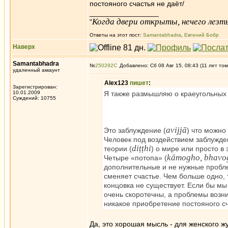
постояного счастья не даёт/
_________________
Когда двери открыты, нечего лезть
"
Ответы на этот пост:
Samantabhadra
,
Евгений Бобр
Наверх
Samantabhadra
№
250292
Добавлено: Сб 08 Авг 15, 08:43 (11 лет том
удаленный аккаунт
Alex123
пишет
:
Зарегистрирован:
10.01.2009
Я также размышляю о краеугольных т
Суждений: 10755
avijjā
Это заблуждение (
) что можно
Человек под воздействием заблужден
diṭṭhi
теории (
) о мире или просто в
kāmogho, bhavog
Четыре «потопа» (
дополнительные и не нужные пробле
сменяет счастье. Чем больше одно, 
концовка не существует. Если бы мы
очень скоротечны, а проблемы возни
никакое приобретение постояного сч
Да, это хорошая мысль - для женского 