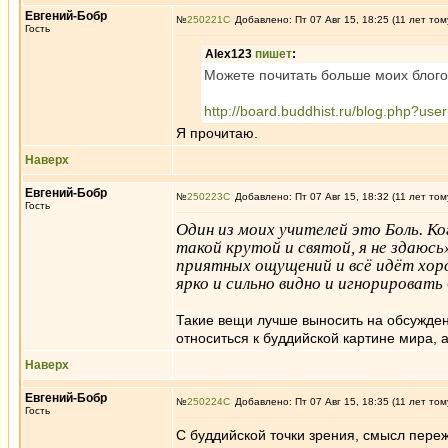
Евгений-Бобр
№
250221
Добавлено: Пт 07 Авг 15, 18:25 (11 лет том
Гость
Alex123
пишет
:
Можете почитать больше моих блого
http://board.buddhist.ru/blog.php?use
Я прочитаю.
Наверх
Евгений-Бобр
№
250223
Добавлено: Пт 07 Авг 15, 18:32 (11 лет том
Гость
Один из моих учителей это Боль. К
такой крутой и святой, я не здаюсь
приятных ощущений и всё идёт хоро
ярко и сильно видно и игнорировать 
Такие вещи лучше выносить на обсуждени
относиться к буддийской картине мира, 
Наверх
Евгений-Бобр
№
250224
Добавлено: Пт 07 Авг 15, 18:35 (11 лет том
Гость
С буддийской точки зрения, смысл переж