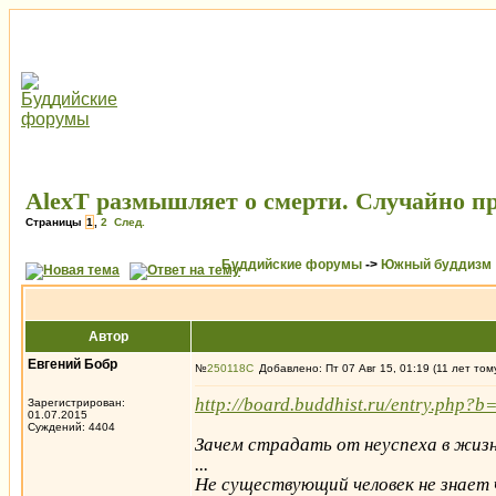
AlexT размышляет о смерти. Случайно п
Страницы
1
,
2
След.
Буддийские форумы
->
Южный буддизм
Автор
Евгений Бобр
№
250118
Добавлено: Пт 07 Авг 15, 01:19 (11 лет том
http://board.buddhist.ru/entry.php?b
Зарегистрирован:
01.07.2015
Суждений: 4404
Зачем страдать от неуспеха в жизн
...
Не существующий человек не знает 