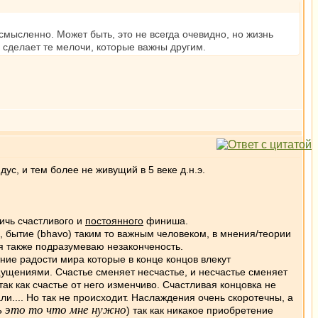
смысленно. Может быть, это не всегда очевидно, но жизнь
е сделает те мелочи, которые важны другим.
с, и тем более не живущий в 5 веке д.н.э.
ичь счастливого и
постоянного
финиша.
), бытие (bhavo) таким то важным человеком, в мнения/теории
 я также подразумеваю незаконченость.
тние радости мира которые в конце концов влекут
ущениями. Счастье сменяет несчастье, и несчастье сменяет
ак как счастье от него изменчиво. Счастливая концовка не
и.... Но так не происходит. Наслаждения очень скоротечны, а
ь это то что мне нужно
) так как никакое приобретение