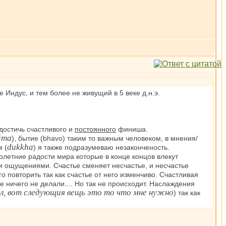
Индус, и тем более не живущий в 5 веке д.н.э.
достичь счастливого и
постоянного
финиша.
āmа
), бытие (bhavo) таким то важным человеком, в мнения/
dukkha
 (
) я также подразумеваю незаконченость.
молетние радости мира которые в конце концов влекут
и ощущениями. Счастье сменяет несчастье, и несчастье
о повторить так как счастье от него изменчиво. Счастливая
 ничего не делали.... Но так не происходит. Наслаждения
ол, вот следующия вещь это то что мне нужно
) так как