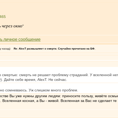
4465
 через окно
"
у назад)
Re: AlexT размышляет о смерти. Случайно прочитано на БФ.
 смертью: смерть не решает проблему страданий. У вселенной нет
). Дайте себе время, AlexT. Не сейчас.
 но сомневаюсь. Уж слишком много проблем.
естве Вы уже нужны другим людям: приносите пользу, живёте осмыс
. Вселенная косная, а Вы - живой. Вселенная за Вас не сделает те