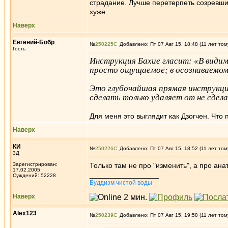
страдание. Лучше перетерпеть созревши
хуже.
Наверх
Евгений-Бобр
№
250225
Добавлено: Пт 07 Авг 15, 18:48 (11 лет том
Гость
Инструкция Бахие гласит: «В вид
просто ощущаемое; в осознаваемом
Это глубочайшая прямая инструкци
сделать только удаляет от не сдела
Для меня это выглядит как Дзогчен. Что
Наверх
КИ
№
250226
Добавлено: Пт 07 Авг 15, 18:52 (11 лет том
3Д
Зарегистрирован:
Только там не про "изменить", а про ана
17.02.2005
_________________
Суждений: 52228
Буддизм чистой воды
Наверх
Alex123
№
250239
Добавлено: Пт 07 Авг 15, 19:58 (11 лет том