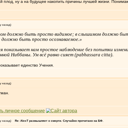
й плод, ну а на будущее накопить причины лучшей жизни. Понимаю
у назад)
имом должно быть просто видимое; в слышимом должно б
 должно быть просто осознаваемое.»
я показывает нам простое наблюдение без попытки изме
нной Ниббаны. Ум всё равно сияет (pabhassara citta).
 показывает единство Учения.
у назад)
тман.
у назад)
Re: AlexT размышляет о смерти. Случайно прочитано на БФ.