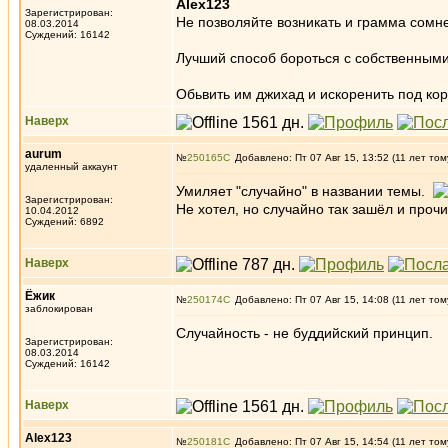
Alex123
Зарегистрирован:
Не позволяйте возникать и грамма сомне
08.03.2014
Суждений: 16142
Лучший способ бороться с собственными
Обьвить им джихад и искоренить под кор
Наверх
aurum
№
250165
Добавлено: Пт 07 Авг 15, 13:52 (11 лет том
удаленный аккаунт
Умиляет "случайно" в названии темы.
Зарегистрирован:
Не хотел, но случайно так зашёл и проч
10.04.2012
Суждений: 6892
Наверх
Ёжик
№
250174
Добавлено: Пт 07 Авг 15, 14:08 (11 лет том
заблокирован
Случайность - не буддийский принцип.
Зарегистрирован:
08.03.2014
Суждений: 16142
Наверх
Alex123
№
250181
Добавлено: Пт 07 Авг 15, 14:54 (11 лет том