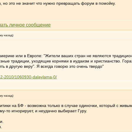
 но это не значит что нужно превращать форум в помойку.
му назад)
в Америке или в Европе: "Жители ваших стран не являются традици
озные традиции, уходящие корнями в иудаизм и христианство. Гор
ь в другую веру". Я всегда говорю это очень твердо"
4-12-2010/1060930-dalaylama-0/
му назад)
итики на БФ - возможна только в случае одиночки, который с жив
му-то игнорирует, и неудачно выбирает Гуру.
и.
я.