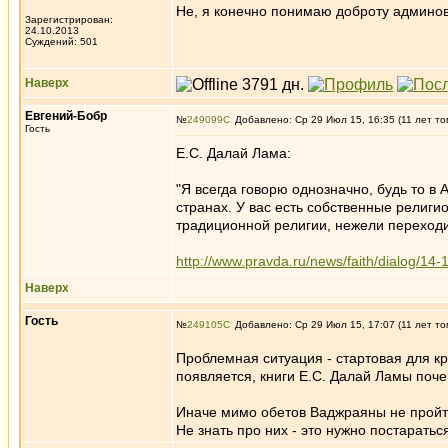
Не, я конечно понимаю доброту админов,
Зарегистрирован:
24.10.2013
Суждений: 501
Наверх
Евгений-Бобр
№
249099
Добавлено: Ср 29 Июл 15, 16:35 (11 лет то
Гость
Е.С. Далай Лама:
"Я всегда говорю однозначно, будь то 
странах. У вас есть собственные религи
традиционной религии, нежели переходит
http://www.pravda.ru/news/faith/dialog/1
Наверх
Гость
№
249105
Добавлено: Ср 29 Июл 15, 17:07 (11 лет то
Проблемная ситуация - стартовая для кр
появляется, книги Е.С. Далай Ламы поче
Иначе мимо обетов Ваджраяны не пройт
Не знать про них - это нужно постаратьс