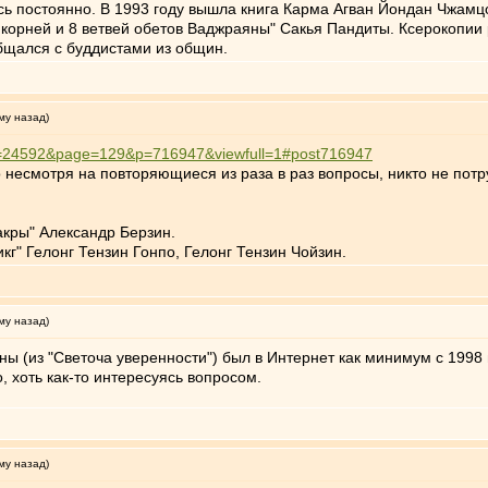
ь постоянно. В 1993 году вышла книга Карма Агван Йондан Чжамцо
 корней и 8 ветвей обетов Ваджраяны" Сакья Пандиты. Ксерокопии
общался с буддистами из общин.
му назад)
p?t=24592&page=129&p=716947&viewfull=1#post716947
о несмотря на повторяющиеся из раза в раз вопросы, никто не по
кры" Александр Берзин.
кг" Гелонг Тензин Гонпо, Гелонг Тензин Чойзин.
му назад)
ы (из "Светоча уверенности") был в Интернет как минимум с 1998 
, хоть как-то интересуясь вопросом.
му назад)