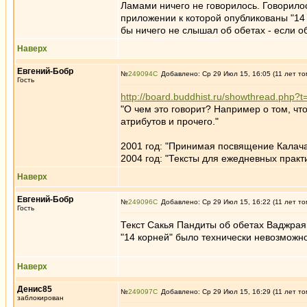
Ламами ничего не говорилось. Говорилос
приложении к которой опубликованы "14
бы ничего не слышал об обетах - если 
Наверх
Евгений-Бобр
№
249094
Добавлено: Ср 29 Июл 15, 16:05 (11 лет то
Гость
http://board.buddhist.ru/showthread.ph
"О чем это говорит? Например о том, чт
атрибутов и прочего."
2001 год: "Принимая посвящение Калача
2004 год: "Тексты для ежедневных практи
Наверх
Евгений-Бобр
№
249096
Добавлено: Ср 29 Июл 15, 16:22 (11 лет то
Гость
Текст Сакья Пандиты об обетах Ваджраян
"14 корней" было технически невозможно
Наверх
Денис85
№
249097
Добавлено: Ср 29 Июл 15, 16:29 (11 лет то
заблокирован