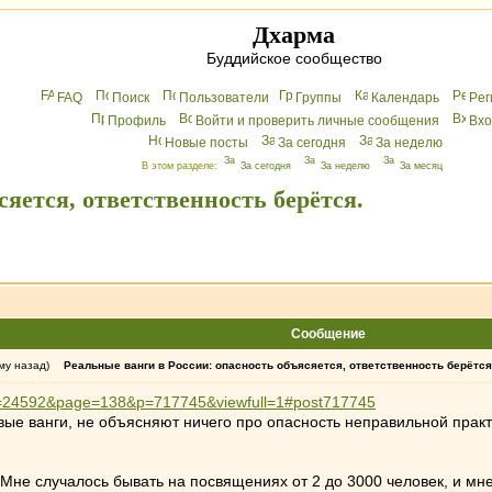
Дхарма
Буддийское сообщество
FAQ
Поиск
Пользователи
Группы
Календарь
Peг
Профиль
Войти и проверить личные сообщения
Вхo
Новые посты
За сегодня
За неделю
В этом разделе:
За сегодня
За неделю
За месяц
сяется, ответственность берётся.
Сообщение
му назад)
Реальные ванги в России: опасность объясяется, ответственность берётся
p?t=24592&page=138&p=717745&viewfull=1#post717745
ые ванги, не объясняют ничего про опасность неправильной практи
 Мне случалось бывать на посвящениях от 2 до 3000 человек, и мне