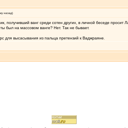
му назад)
ик, получивший ванг среди сотен других, в личной беседе просит Ла
 ты был на массовом ванге? Нет. Так не бывает.
рс для высасывания из пальца претензий к Ваджраяне.