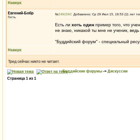
Наверх
Евгений-Бобр
№
249154
Добавлено: Ср 29 Июл 15, 19:53 (11 лет то
Гость
Есть ли
хоть один
пример того, что учен
не знаю, никакой ты мне не ученик, ведь
"Буддийский форум" - специальный ресу
Наверх
Тред сейчас никто не читает.
Буддийские форумы
->
Дискуссии
Страница
1
из
1