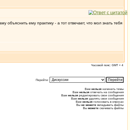
му объяснить ему практику - а тот отвечает, что мол знать тебя
Часовой пояс: GMT + 4
Перейти:
Вам
нельзя
начинать темы
Вам
нельзя
отвечать на сообщения
Вам
нельзя
редактировать свои сообщения
Вам
нельзя
удалять свои сообщения
Вам
нельзя
голосовать в опросах
Вы
не можете
вкладывать файлы
Вы
можете
скачивать файлы