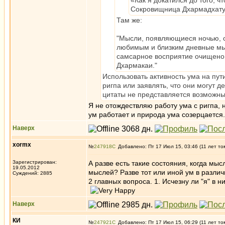
«Как я докатился до того, 
Сокровищница Дхармадхату
Там же:
"Мысли, появляющиеся ночью, о
любимым и близким дневные мы
самсарное восприятие очищено и
Дхармакаи."
Использовать активность ума на пути
ригпа или заявлять, что они могут д
цитаты не представляется возможны
Я не отождествляю работу ума с ригпа,
ум работает и природа ума созерцается.
Наверх
xormx
№
247918
Добавлено: Пт 17 Июл 15, 03:46 (11 лет то
Зарегистрирован:
А разве есть такие состояния, когда мыс
19.05.2012
мыслей? Разве тот или иной ум в различ
Суждений: 2885
2 главных вопроса. 1. Исчезну ли "я" в 
Наверх
КИ
№
247921
Добавлено: Пт 17 Июл 15, 06:29 (11 лет то