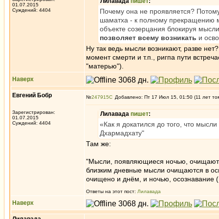
Лилавада
пишет
:
01.07.2015
Суждений: 4404
Почему она не проявляется? Потому,
шаматха - к полному прекращению м
объекте созерцания блокируя мысли,
позволяет всему возникать
и осво
Ну так ведь мысли возникают, разве нет
момент смерти и т.п., ригпа пути встре
"матерью").
Наверх
Евгений Бобр
№
247915
Добавлено: Пт 17 Июл 15, 01:50 (11 лет то
Зарегистрирован:
Лилавада
пишет
:
01.07.2015
Суждений: 4404
«Как я докатился до того, что мыс
Дхармадхату"
Там же:
"Мысли, появляющиеся ночью, очищаются
близким дневные мысли очищаются в ос
очищено и днём, и ночью, осознавание (
Ответы на этот пост:
Лилавада
Наверх