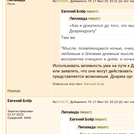
Лилавада
№
247916
Добавлено: Пт 17 Июл 15, 02:11 (11 лет то
Гость
Евгений Бобр
пишет
:
Лилавада
пишет
:
«Как я докатился до того, что
Дхармадхату"
Там же:
"Мысли, появляющиеся ночью, очища
любимым и близким дневные мысли 
восприятие очищено и днём, и ночью
Использовать активность ума на пути к Д
или заявлять, что они могут действовать
представляется возможным. Дхарма орг 
Ответы на этот пост:
Евгений Бобр
Наверх
Евгений Бобр
№
247917
Добавлено: Пт 17 Июл 15, 02:14 (11 лет то
Зарегистрирован:
Лилавада
пишет
:
01.07.2015
Суждений: 4404
Евгений Бобр
пишет
:
Лилавада
пишет
: