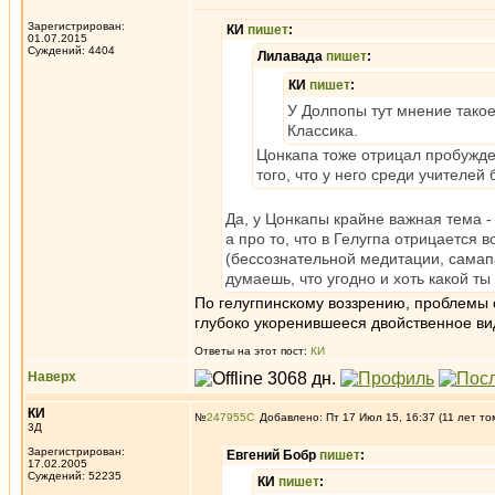
Зарегистрирован:
КИ
пишет
:
01.07.2015
Суждений: 4404
Лилавада
пишет
:
КИ
пишет
:
У Долпопы тут мнение такое
Классика.
Цонкапа тоже отрицал пробужден
того, что у него среди учителей
Да, у Цонкапы крайне важная тема - 
а про то, что в Гелугпа отрицается
(бессознательной медитации, самап
думаешь, что угодно и хоть какой ты 
По гелугпинскому воззрению, проблемы 
глубоко укоренившееся двойственное вид
Ответы на этот пост:
КИ
Наверх
КИ
№
247955
Добавлено: Пт 17 Июл 15, 16:37 (11 лет то
3Д
Зарегистрирован:
Евгений Бобр
пишет
:
17.02.2005
Суждений: 52235
КИ
пишет
: