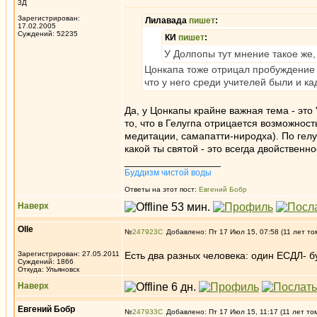
3Д
Зарегистрирован:
Лилавада
пишет
:
17.02.2005
Суждений: 52235
КИ
пишет
:
У Долпопы тут мнение такое же, 
Цонкапа тоже отрицал пробуждение б
что у него среди учителей были и к
Да, у Цонкапы крайне важная тема - это 
то, что в Гелугпа отрицается возможнос
медитации, самапатти-ниродха). По гелу
какой ты святой - это всегда двойственно
_________________
Буддизм чистой воды
Ответы на этот пост:
Евгений Бобр
Наверх
Olle
№
247923
Добавлено: Пт 17 Июл 15, 07:58 (11 лет то
Зарегистрирован: 27.05.2011
Есть два разных человека: один ЕСДЛ- б
Суждений: 1866
Откуда: Ульяновск
Наверх
Евгений Бобр
№
247933
Добавлено: Пт 17 Июл 15, 11:17 (11 лет то