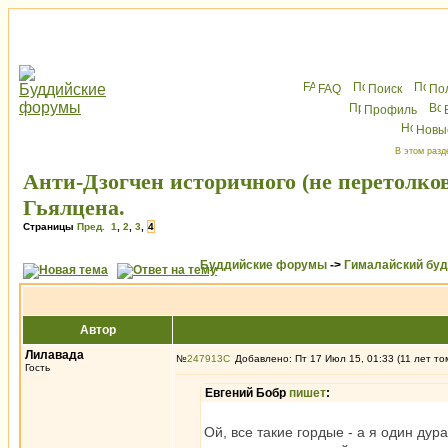
FAQ
Поиск
По
Профиль
Новы
В этом разд
Анти-Дзогчен историчного (не перетолко
Гьялцена.
Страницы
Пред.
1
,
2
,
3
,
4
Буддийские форумы
->
Гималайский бу
Автор
Лилавада
№
247913
Добавлено: Пт 17 Июл 15, 01:33 (11 лет то
Гость
Евгений Бобр
пишет
:
Ой, все такие гордые - а я один дур