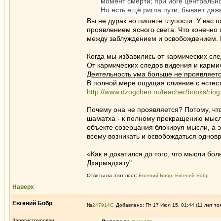
момент смерти; при йоге центральног
Но есть ещё ригпа пути, бывает даже
Вы не дурак но пишете глупости. У вас
проявлением ясного света. Что конечно 
между заблуждением и освобождением. 
Когда мы избавились от кармических сле
От кармических следов видения и карми
Деятельность ума больше не проявляет
В полной мере ощущая слияние с есте
http://www.dzogchen.ru/teacher/books/ring
Почему она не проявляется? Потому, что
шаматха - к полному прекращению мысле
объекте созерцания блокируя мысли, а э
всему возникать и освобождаться однов
«Как я докатился до того, что мысли б
Дхармадхату"
Ответы на этот пост:
Евгений Бобр
,
Евгений Бобр
Наверх
Евгений Бобр
№
247914
Добавлено: Пт 17 Июл 15, 01:44 (11 лет то
Зарегистрирован: