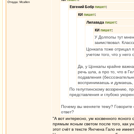
Откуда: Mcallen
Евгений Бобр
пишет
:
КИ
пишет
:
Лилавада
пишет
:
КИ
пишет
:
У Долпопы тут мнен
заимствовал. Класс
Цонкапа тоже отрицал п
учетом того, что у него
Да, у Цонкапы крайне важная
речь шла, а про то, что в 
подавления (бессознательно
воспринимаешь и думаешь, чт
По гелугпинскому воззрению, п
представления и глубоко укорен
Почему вы меняете тему? Говорите с
ответ?
"А вот интересно, ум косвенного ясного
прямым ясным светом после того, как ун
этот счёт в тексте Янгчена Гало не име