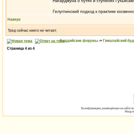
Нагарджуна о путях и ступенях Гухьясам
Гелугпинский подход к практике косвенно
Наверх
Тред сейчас никто не читает.
Буддийские форумы
->
Гималайский бу
Страница
4
из
4
За информацию, размещённую на сайте пол
Мощь пх