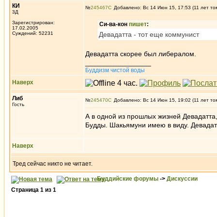
КИ
№
245467
Добавлено: Вс 14 Июн 15, 17:53 (11 лет то
3Д
Зарегистрирован:
Си-ва-кон
пишет
:
17.02.2005
Суждений: 52231
Девадатта - тот еще коммунист
Девадатта скорее был либералом.
_________________
Буддизм чистой воды
Наверх
Либ
№
245470
Добавлено: Вс 14 Июн 15, 19:02 (11 лет то
Гость
А в одной из прошлых жизней Девадатта
Будды. Шакьямуни имею в виду. Девадат
Наверх
Тред сейчас никто не читает.
Буддийские форумы
->
Дискуссии
Страница
1
из
1