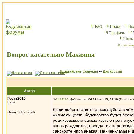
FAQ
Поиск
По
Профиль
Новы
В этом разд
Вопрос касательно Махаяны
Буддийские форумы
->
Дискуссии
Автор
Гость2015
№
245411
Добавлено: Сб 13 Июн 15, 22:49 (11 лет то
Гость
Люди добрые ответьте пожалуйста в чём
Откуда: Novosibirsk
живых существ, бодхисаттва будет беско
реализовывали самые крутые практикуемы
вновь рождаются, находят их перерождени
санскрите нирманакая. Панчен-ламы и 