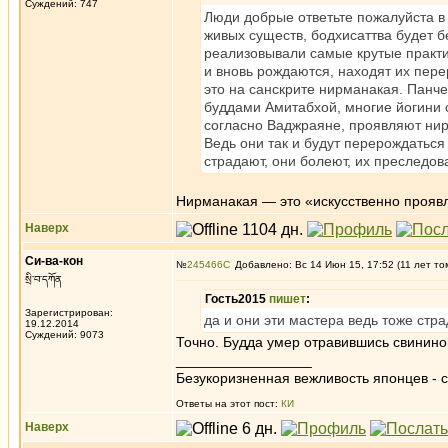
Суждений: 747
Люди добрые ответьте пожалуйста в
живых существ, бодхисаттва будет б
реализовывали самые крутые практик
и вновь рождаются, находят их перер
это на санскрите нирманакая. Пан
буддами Амитабхой, многие йогини 
согласно Ваджраяне, проявляют нир
Ведь они так и будут перерождаться
страдают, они болеют, их преследо
Нирманакая — это «искусственно проявл
Наверх
Си-ва-кон
№
245466
Добавлено: Вс 14 Июн 15, 17:52 (11 лет то
སྲི་བ་དཀོན
Гость2015
пишет
:
Зарегистрирован:
да и они эти мастера ведь тоже стр
19.12.2014
Суждений: 9073
Точно. Будда умер отравившись свининой
_________________
Безукоризненная вежливость японцев - с
Ответы на этот пост:
КИ
Наверх