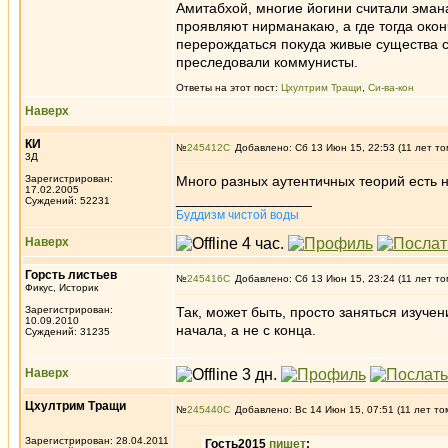
Амитабхой, многие йогини считали эман
проявляют нирманакаю, а где тогда око
перерождаться покуда живые существа ст
преследовали коммунисты.
Ответы на этот пост:
Цхултрим Тращи
,
Си-ва-кон
Наверх
КИ
№
245412
Добавлено: Сб 13 Июн 15, 22:53 (11 лет то
3Д
Зарегистрирован:
Много разных аутентичных теорий есть н
17.02.2005
_________________
Суждений: 52231
Буддизм чистой воды
Наверх
Горсть листьев
№
245416
Добавлено: Сб 13 Июн 15, 23:24 (11 лет то
Фикус, Историк
Зарегистрирован:
Так, может быть, просто заняться изучен
10.09.2010
начала, а не с конца.
Суждений: 31235
Наверх
Цхултрим Тращи
№
245440
Добавлено: Вс 14 Июн 15, 07:51 (11 лет то
Зарегистрирован: 28.04.2011
Гость2015
пишет
: