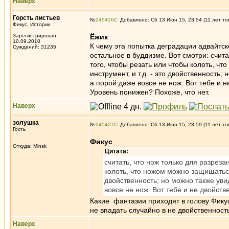
Наверх
Горсть листьев
№
245426
Добавлено: Сб 13 Июн 15, 23:54 (11 лет то
Фикус, Историк
Зарегистрирован:
Ёжик
10.09.2010
К чему эта попытка деградации адвайтс
Суждений: 31235
остальное в буддизме. Вот смотри: счита
того, чтобы резать или чтобы колоть, чт
инструмент, и т.д. - это двойственность;
а порой даже вовсе не нож. Вот тебе и 
Уровень понижен? Похоже, что нет.
Наверх
золушка
№
245427
Добавлено: Сб 13 Июн 15, 23:59 (11 лет то
Гость
Фикус
Откуда: Minsk
Цитата:
считать, что нож только для разреза
колоть, что ножом можно защищаться,
двойственность; но можно также увид
вовсе не нож. Вот тебе и не двойств
Какие фантазии приходят в голову Фику
не впадать случайно в не двойственност
Наверх