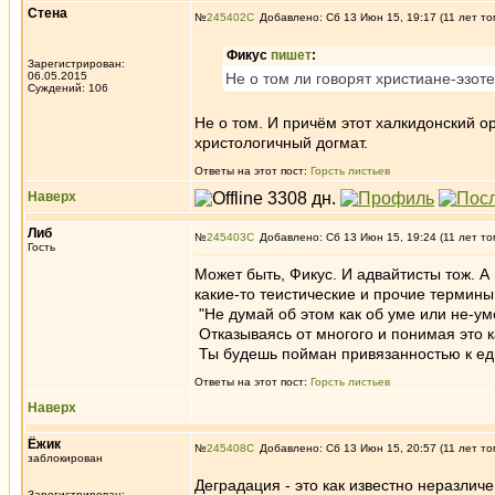
Стена
№
245402
Добавлено: Сб 13 Июн 15, 19:17 (11 лет то
Фикус
пишет
:
Зарегистрирован:
06.05.2015
Не о том ли говорят христиане-эзот
Суждений: 106
Не о том. И причём этот халкидонский 
христологичный догмат.
Ответы на этот пост:
Горсть листьев
Наверх
Либ
№
245403
Добавлено: Сб 13 Июн 15, 19:24 (11 лет то
Гость
Может быть, Фикус. И адвайтисты тож. А
какие-то теистические и прочие термин
"Не думай об этом как об уме или не-ум
Отказываясь от многого и понимая это к
Ты будешь пойман привязанностью к еди
Ответы на этот пост:
Горсть листьев
Наверх
Ёжик
№
245408
Добавлено: Сб 13 Июн 15, 20:57 (11 лет то
заблокирован
Деградация - это как известно неразличе
Зарегистрирован: