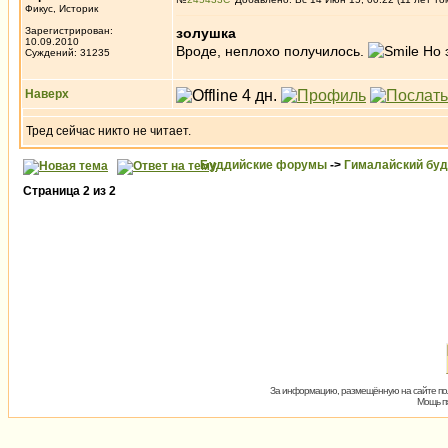
Фикус, Историк
Зарегистрирован:
золушка
10.09.2010
Вроде, неплохо получилось.
Но э
Суждений: 31235
Наверх
Тред сейчас никто не читает.
Буддийские форумы
->
Гималайский бу
Страница
2
из
2
За информацию, размещённую на сайте пол
Мощь пх