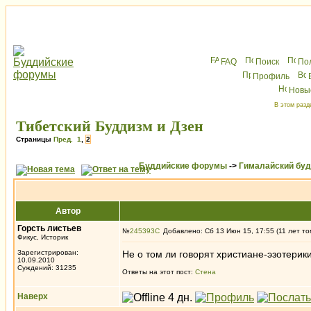
FAQ
Поиск
По
Профиль
Новы
В этом разд
Тибетский Буддизм и Дзен
Страницы
Пред.
1
,
2
Буддийские форумы
->
Гималайский бу
Автор
Горсть листьев
№
245393
Добавлено: Сб 13 Июн 15, 17:55 (11 лет то
Фикус, Историк
Зарегистрирован:
Не о том ли говорят христиане-эзотерик
10.09.2010
Суждений: 31235
Ответы на этот пост:
Стена
Наверх