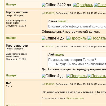
Наверх
Горсть листьев
№
245422
Добавлено: Сб 13 Июн 15, 23:41 (11 лет то
Фикус, Историк
Зарегистрирован:
Стена
пишет
:
10.09.2010
Суждений: 31235
Вполне себе официальный христоло
Официальный эзотерический догмат.
Наверх
Горсть листьев
№
245424
Добавлено: Сб 13 Июн 15, 23:44 (11 лет то
Фикус, Историк
Зарегистрирован:
Либ
пишет
:
10.09.2010
Суждений: 31235
Помнишь как говорил Тилопа?
"... Ты будешь пойман привязанност
Да, Тилопа прекрасно предупреждает н
Наверх
Либ
№
245425
Добавлено: Сб 13 Июн 15, 23:54 (11 лет то
Гость
Об опасностей самсары - точнее. Он это
Ответы на этот пост:
Горсть листьев