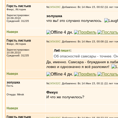
Горсть листьев
№
245429
Добавлено: Вс 14 Июн 15, 00:02 (11 лет то
Фикус, Историк
Зарегистрирован:
золушка
10.09.2010
что вы! это случано получилось.
Суждений: 31235
Наверх
Горсть листьев
№
245430
Добавлено: Вс 14 Июн 15, 00:08 (11 лет то
Фикус, Историк
Зарегистрирован:
Либ
пишет
:
10.09.2010
Суждений: 31235
Об опасностей самсары - точнее. Он
Да, именно. Самсара - блуждания в лаби
ловко и однозначно я всё разложил!
Наверх
золушка
№
245432
Добавлено: Вс 14 Июн 15, 00:11 (11 лет то
Гость
Фикус
Откуда: Minsk
И что же получилось?
Наверх
Горсть листьев
№
245433
Добавлено: Вс 14 Июн 15, 00:22 (11 лет то