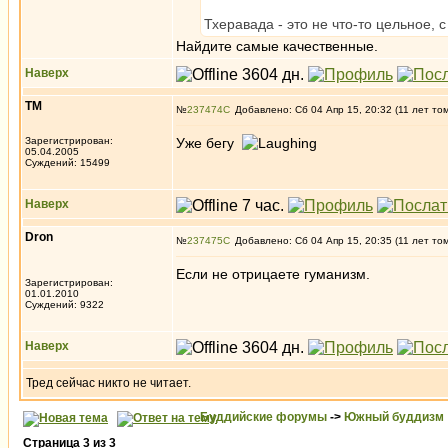
Тхеравада - это не что-то цельное, с
Найдите самые качественные.
Наверх
ТМ
№
237474
Добавлено: Сб 04 Апр 15, 20:32 (11 лет то
Зарегистрирован:
Уже бегу
05.04.2005
Суждений: 15499
Наверх
Dron
№
237475
Добавлено: Сб 04 Апр 15, 20:35 (11 лет то
Если не отрицаете гуманизм.
Зарегистрирован:
01.01.2010
Суждений: 9322
Наверх
Тред сейчас никто не читает.
Буддийские форумы
->
Южный буддизм
Страница
3
из
3