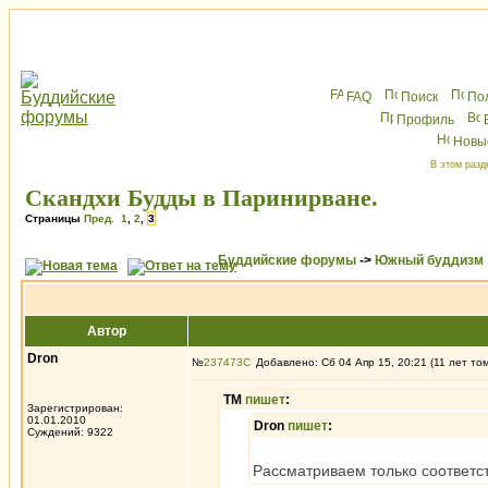
FAQ
Поиск
По
Профиль
Новы
В этом разд
Скандхи Будды в Паринирване.
Страницы
Пред.
1
,
2
,
3
Буддийские форумы
->
Южный буддизм
Автор
Dron
№
237473
Добавлено: Сб 04 Апр 15, 20:21 (11 лет то
ТМ
пишет
:
Зарегистрирован:
01.01.2010
Dron
пишет
:
Суждений: 9322
Рассматриваем только соответс