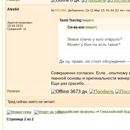
Alex64
№
235198
Добавлено: Ср 11 Мар 15, 01:44 (11 лет то
Tashi Tsering
пишет
:
Зарегистрирован:
10.03.2015
Си-ва-кон
пишет
:
Суждений: 11
Левое плечо у кого открыто?
Может у бон-по есть такое?
Да ну, право, не стоит обсуждения 
Совершенно согласен. Если , опытному в
тканной основы и оригинальности минера
Еще раз срасибо.....
Наверх
Тред сейчас никто не читает.
Буддийские форумы
->
Гималайский бу
Страница
2
из
2