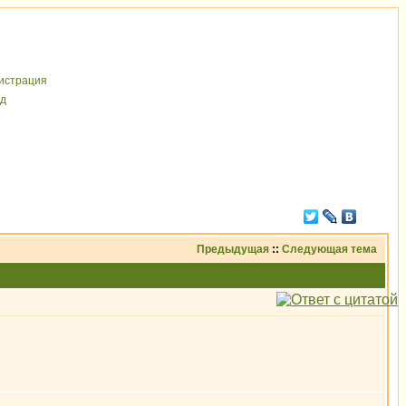
иcтрaция
д
Предыдущая
::
Следующая тема