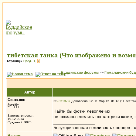
тибетская танка (Что изображено и возм
Страницы
Пред.
1
,
2
Буддийские форумы
->
Гималайский бу
Автор
Си-ва-кон
№
235197
Добавлено: Ср 11 Мар 15, 01:43 (11 лет то
སྲི་བ་དཀོན
Найти бы фотки левоплечих
Зарегистрирован:
не шаманы ежелить так тантрики какие, в
19.12.2014
_________________
Суждений: 9073
Безукоризненная вежливость японцев - с
Наверх