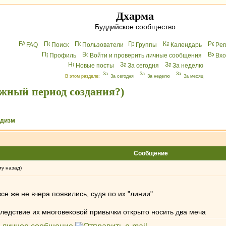
Дхарма
Буддийское сообщество
FAQ
Поиск
Пользователи
Группы
Календарь
Peг
Профиль
Войти и проверить личные сообщения
Вхo
Новые посты
За сегодня
За неделю
В этом разделе:
За сегодня
За неделю
За месяц
ожный период создания?)
ддизм
Сообщение
му назад)
се же не вчера появились, судя по их "линии"
ледствие их многовековой привычки открыто носить два меча