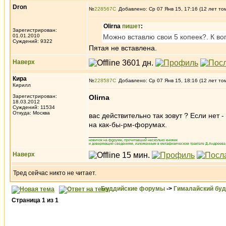
Dron
№
228567
Добавлено: Ср 07 Янв 15, 17:16 (12 лет то
Olirna
пишет
:
Зарегистрирован:
01.01.2010
Можно вставлю свои 5 копеек?. К во
Суждений: 9322
Пятая не вставлена.
Наверх
Кира
№
228587
Добавлено: Ср 07 Янв 15, 18:16 (12 лет то
Кирилл
Зарегистрирован:
Olirna
18.03.2012
Суждений: 11534
Откуда: Москва
вас действительно так зовут ? Если нет 
на как-бы-рм-форумах.
_________________
новичок на форуме, прочитавший несколько книжек
и доверяющий сведениям, изложенным в метафизическом трактате Д.Андреева 
Наверх
Тред сейчас никто не читает.
Буддийские форумы
->
Гималайский бу
Страница
1
из
1