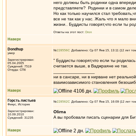
него должны быть родинки одна впереди 
представляете? Родинки и в самом деле
Но как только научился стал требовать,
все не так как у нас. Жаль что я мало в
жизни.. Буддисты говорят,что если ты р
Ответы на этот пост:
Dron
Наверх
Dondhup
№
228556
Добавлено: Ср 07 Янв 15, 13:11 (12 лет то
умер
Зарегистрирован:
" Буддисты говорят,что если ты родилас
05.04.2005
считается выше, в Ваджраяне не так.
Суждений: 7519
Откуда: СПб
_________________
ни в сансаре, ни в нирване нет реально
взаимозависимого становления безоши
Наверх
Горсть листьев
№
228562
Добавлено: Ср 07 Янв 15, 16:09 (12 лет то
Фикус, Историк
Зарегистрирован:
Olirna
10.09.2010
А вы пробовали писать сценарии для Бит
Суждений: 31235
Наверх