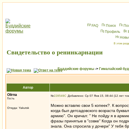
FAQ
Поиск
По
Профиль
Новы
В этом разд
Свидетельство о ренинкарнации
Буддийские форумы
->
Гималайский бу
Автор
Olirna
№
228549
Добавлено: Ср 07 Янв 15, 08:44 (12 лет то
Гость
Можно вставлю свои 5 копеек?. К вопрос
Откуда: Yakutsk
когда был детсадовского возраста буква
армию". Он кричал: " Не пойду я в арми
фразы принятые в "совке" Когда он подр
знала. Она спросила у дочери" У тебя б