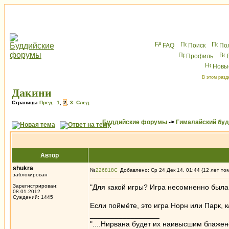
FAQ
Поиск
По
Профиль
Новы
В этом разд
Дакини
Страницы
Пред.
1
,
2
,
3
След.
Буддийские форумы
->
Гималайский бу
Автор
shukra
№
226818
Добавлено: Ср 24 Дек 14, 01:44 (12 лет то
заблокирован
Зарегистрирован:
"Для какой игры? Игра несомненно была, 
08.01.2012
Суждений: 1445
Если поймёте, это игра Норн или Парк, к
_________________
"....Нирвана будет их наивысшим блажен