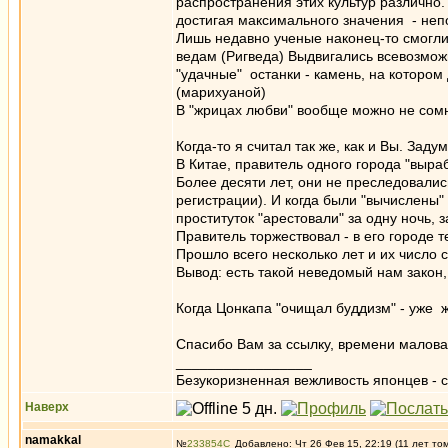
распространения этих культур различно.
достигая максимального значения - неп
Лишь недавно ученые наконец-то смогл
ведам (Ригведа) Выдвигались всевозможн
"удачные" останки - камень, на которо
(марихуаной)
В "жрицах любви" вообще можно не сомн
Когда-то я считал так же, как и Вы. Зад
В Китае, правитель одного города "выр
Более десяти лет, они не преследовались
регистрации). И когда были "вычислены"
проституток "арестовали" за одну ночь, 
Правитель торжествовал - в его городе т
Прошло всего несколько лет и их число 
Вывод: есть такой неведомый нам закон,
Когда Цонкапа "очищал буддизм" - уже же
Спасибо Вам за ссылку, времени маловат
_________________
Безукоризненная вежливость японцев - с
Наверх
namakkal
№
233854
Добавлено: Чт 26 Фев 15, 22:19 (11 лет то