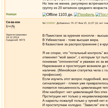
Но тем не менее, регулярно встречаютс
группу из 20 китаянок среднего возраста
Наверх
Си-ва-кон
№
233889
Добавлено: Пт 27 Фев 15, 11:07 (11 лет то
སྲི་བ་དཀོན
Зарегистрирован:
В Пакистане за курение конопли - высша
19.12.2014
В Узбекистане - тоже высшая мера.
Суждений: 9073
В Казахстане за распространение ( в кр
Я не спорю, что "тотальный контроль" в
отменяет "мой закон", с которым тут пы
понимаю "оппонентов" и уважаю их за ве
Наркомания и проституция возникли до
наличие. (Минойская статуетка чела с го
профессия).
Если изучить этот вопрос подробней, во
сигнализирует - племя уже превратилось
появится письменность цивилизация теп
Или наоборот: нет цивилизаций без этих
Прституции нет только у нецивилизиров
А наркоты пожалуй только у чукчей нет и
И проституткам холодно. "Зависли" эти п