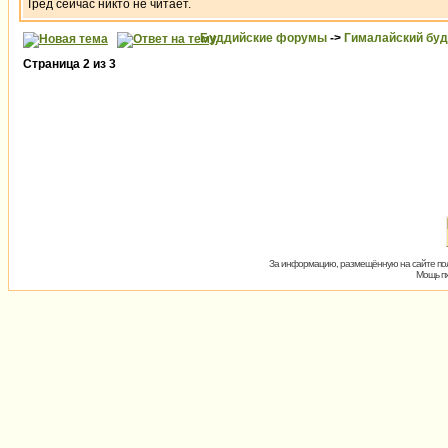
Тред сейчас никто не читает.
Буддийские форумы
->
Гималайский бу
Страница
2
из
3
За информацию, размещённую на сайте пол
Мощь пх