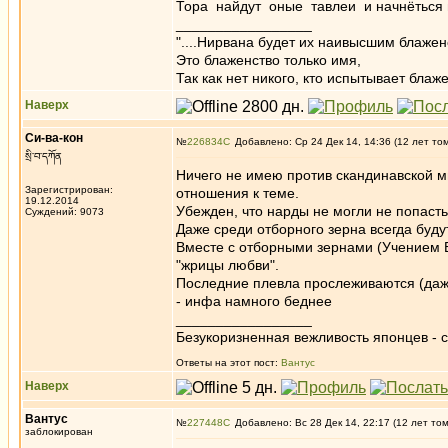
Тора найдут оные тавлеи и начнёться и
_________________
"....Нирвана будет их наивысшим блажен
Это блаженство только имя,
Так как нет никого, кто испытывает блаже
Наверх
Си-ва-кон
№
226834
Добавлено: Ср 24 Дек 14, 14:36 (12 лет то
སྲི་བ་དཀོན
Ничего не имею против скандинавской ми
Зарегистрирован:
отношения к теме.
19.12.2014
Убежден, что нарды не могли не попасть
Суждений: 9073
Даже среди отборного зерна всегда буду
Вместе с отборными зернами (Учением Б
"жрицы любви".
Последние плевла прослеживаются (даже 
- инфа намного беднее
_________________
Безукоризненная вежливость японцев - с
Ответы на этот пост:
Вантус
Наверх
Вантус
№
227448
Добавлено: Вс 28 Дек 14, 22:17 (12 лет то
заблокирован