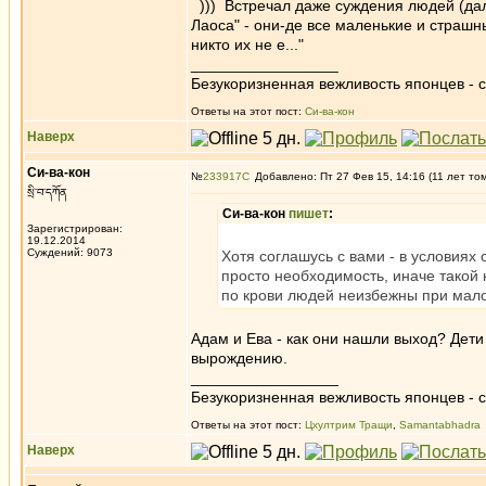
))) Встречал даже суждения людей (дал
Лаоса" - они-де все маленькие и страшн
никто их не е..."
_________________
Безукоризненная вежливость японцев - с
Ответы на этот пост:
Си-ва-кон
Наверх
Си-ва-кон
№
233917
Добавлено: Пт 27 Фев 15, 14:16 (11 лет то
སྲི་བ་དཀོན
Си-ва-кон
пишет
:
Зарегистрирован:
19.12.2014
Суждений: 9073
Хотя соглашусь с вами - в условиях
просто необходимость, иначе такой
по крови людей неизбежны при мало
Адам и Ева - как они нашли выход? Дети
вырождению.
_________________
Безукоризненная вежливость японцев - с
Ответы на этот пост:
Цхултрим Тращи
,
Samantabhadra
Наверх