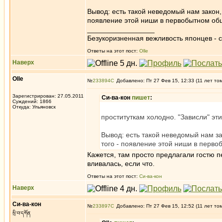
Вывод: есть такой неведомый нам закон,
появление этой ниши в первобытном об
_________________
Безукоризненная вежливость японцев - с
Ответы на этот пост:
Olle
Наверх
Olle
№
233894
Добавлено: Пт 27 Фев 15, 12:33 (11 лет то
Зарегистрирован: 27.05.2011
Си-ва-кон
пишет
:
Суждений: 1866
Откуда: Ульяновск
проституткам холодно. "Зависли" эти
Вывод: есть такой неведомый нам за
того - появление этой ниши в перв
Кажется, там просто предлагали гостю п
вливалась, если что.
Ответы на этот пост:
Си-ва-кон
Наверх
Си-ва-кон
№
233897
Добавлено: Пт 27 Фев 15, 12:52 (11 лет то
སྲི་བ་དཀོན