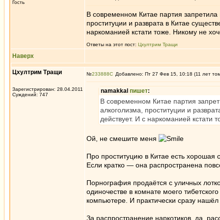
Гость
В современном Китае партия запретила 
проституции и разврата в Китае существе
наркоманией кстати тоже. Никому не хоче
Ответы на этот пост:
Цхултрим Тращи
Наверх
Цхултрим Тращи
№
233888
Добавлено: Пт 27 Фев 15, 10:18 (11 лет то
Зарегистрирован: 28.04.2011
namakkal
пишет
:
Суждений: 747
В современном Китае партия запрет
алкоголизма, проституции и разврат
действует. И с наркоманией кстати т
Ой, не смешите меня
Про проституцию в Китае есть хорошая 
Если кратко — она распространена повс
Порнография продаётся с уличных лотко
одиночестве в комнате моего тибетского
компьютере. И практически сразу нашё
За распространение наркотиков, да, рас