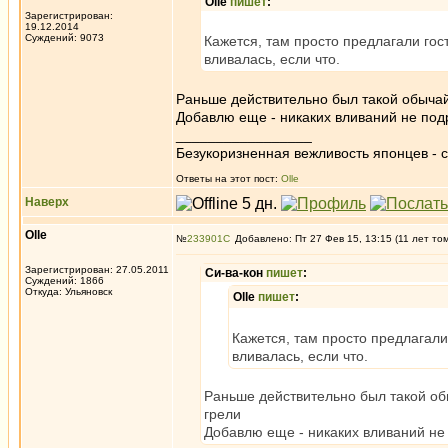
Olle
пишет
:
Зарегистрирован:
19.12.2014
Суждений: 9073
Кажется, там просто предлагали гос
вливалась, если что.
Раньше действительно был такой обычай,
Добавлю еще - никаких вливаний не под
_________________
Безукоризненная вежливость японцев - с
Ответы на этот пост:
Olle
Наверх
Olle
№
233901
Добавлено: Пт 27 Фев 15, 13:15 (11 лет то
Зарегистрирован: 27.05.2011
Си-ва-кон
пишет
:
Суждений: 1866
Откуда: Ульяновск
Olle
пишет
:
Кажется, там просто предлагали
вливалась, если что.
Раньше действительно был такой обы
грели
Добавлю еще - никаких вливаний не