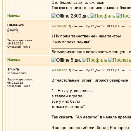
Это блаженство только имя,
Так как нет никого, кто испытывает блаже
Наверх
Си-ва-кон
№
226824
Добавлено: Ср 24 Дек 14, 10:19 (12 лет то
སྲི་བ་དཀོན
) Ну прям таинственней чем тантры
Зарегистрирован:
Напоминает нарды?
19.12.2014
_________________
Суждений: 9073
Безукоризненная вежливость японцев - с
Наверх
shukra
№
226830
Добавлено: Ср 24 Дек 14, 13:17 (12 лет то
заблокирован
Зарегистрирован:
В "настольные игры" играют северные 
08.01.2012
Суждений: 1445
"....На лугу, веселясь,
в тавлеи играли,
все у них было
только из золота"
Так сказать "Ab aeterno" в начале времё
В конце после гибели богов( Рагнарёк)