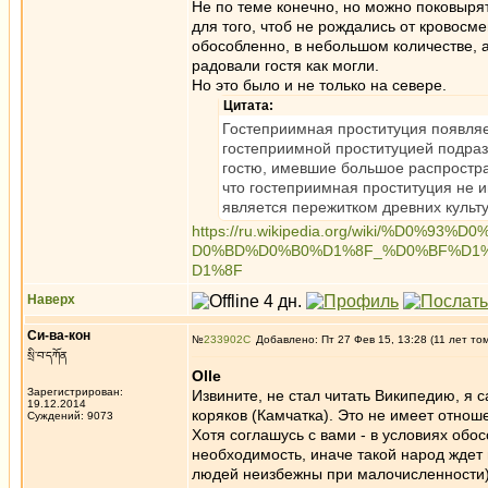
Не по теме конечно, но можно поковырятс
для того, чтоб не рождались от кровосм
обособленно, в небольшом количестве, а
радовали гостя как могли.
Но это было и не только на севере.
Цитата:
Гостеприимная проституция появляе
гостеприимной проституцией подраз
гостю, имевшие большое распростра
что гостеприимная проституция не и
является пережитком древних культ
https://ru.wikipedia.org/wiki/%
D0%BD%D0%B0%D1%8F_%D0%BF%D1
D1%8F
Наверх
Си-ва-кон
№
233902
Добавлено: Пт 27 Фев 15, 13:28 (11 лет то
སྲི་བ་དཀོན
Olle
Зарегистрирован:
Извините, не стал читать Википедию, я с
19.12.2014
коряков (Камчатка). Это не имеет отнош
Суждений: 9073
Хотя соглашусь с вами - в условиях обо
необходимость, иначе такой народ ждет
людей неизбежны при малочисленности)