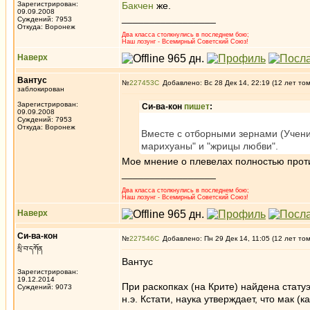
Зарегистрирован:
Бакчен
же.
09.09.2008
_________________
Суждений: 7953
Откуда: Воронеж
Два класса столкнулись в последнем бою;
Наш лозунг - Всемирный Советский Союз!
Наверх
Вантус
№
227453
Добавлено: Вс 28 Дек 14, 22:19 (12 лет то
заблокирован
Зарегистрирован:
Си-ва-кон
пишет
:
09.09.2008
Суждений: 7953
Откуда: Воронеж
Вместе с отборными зернами (Учени
марихуаны" и "жрицы любви".
Мое мнение о плевелах полностью прот
_________________
Два класса столкнулись в последнем бою;
Наш лозунг - Всемирный Советский Союз!
Наверх
Си-ва-кон
№
227546
Добавлено: Пн 29 Дек 14, 11:05 (12 лет то
སྲི་བ་དཀོན
Вантус
Зарегистрирован:
19.12.2014
При раскопках (на Крите) найдена статуэ
Суждений: 9073
н.э. Кстати, наука утверждает, что мак 