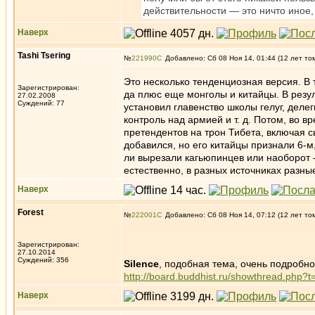
действительности — это ничто иное,
Наверх
Tashi Tsering
№
221990
Добавлено: Сб 08 Ноя 14, 01:44 (12 лет то
Это несколько тенденциозная версия. В 
Зарегистрирован:
да плюс еще монголы и китайцы. В резу
27.02.2008
Суждений: 77
установил главенство школы гелуг, деле
контроль над армией и т. д. Потом, во в
претендентов на трон Тибета, включая с
добавился, но его китайцы признали 6-м,
ли вырезали кагьюпинцев или наоборот 
естественно, в разных источниках разны
Наверх
Forest
№
222001
Добавлено: Сб 08 Ноя 14, 07:12 (12 лет то
Зарегистрирован:
27.10.2014
Суждений: 356
Silence
, подобная тема, очень подробно
http://board.buddhist.ru/showthread.php?
Наверх