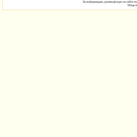
За информацию, размещённую на сайте пол
Мощь пх