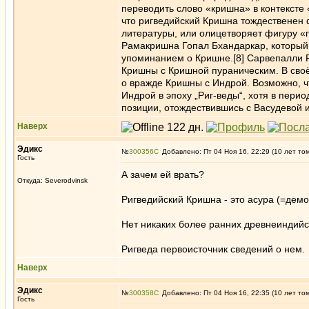
переводить слово «кришна» в контексте 
что ригведийский Кришна тождественен 
литературы, или олицетворяет фигуру «
Рамакришна Гопал Бхандаркар, который 
упоминанием о Кришне.[8] Сарвепалли 
Кришны с Кришной пураническим. В сво
о вражде Кришны с Индрой. Возможно, ч
Индрой в эпоху „Риг-веды“, хотя в пери
позиции, отождествившись с Васудевой 
Наверх
Эдикc
№
300356
Добавлено: Пт 04 Ноя 16, 22:29 (10 лет то
Гость
А зачем ей врать?
Откуда: Severodvinsk
Ригведийский Кришна - это асура (=демо
Нет никаких более ранних древнеиндий
Ригведа первоисточник сведений о нем.
Наверх
Эдикc
№
300358
Добавлено: Пт 04 Ноя 16, 22:35 (10 лет то
Гость