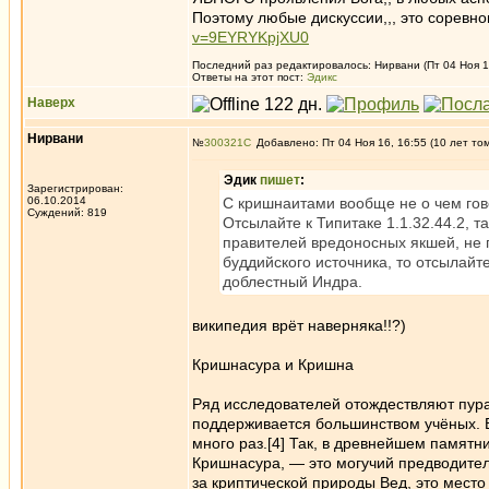
Поэтому любые дискуссии,,, это соревн
v=9EYRYKpjXU0
Последний раз редактировалось: Нирвани (Пт 04 Ноя 16
Ответы на этот пост:
Эдикc
Наверх
Нирвани
№
300321
Добавлено: Пт 04 Ноя 16, 16:55 (10 лет то
Эдик
пишет
:
Зарегистрирован:
06.10.2014
С кришнаитами вообще не о чем гово
Суждений: 819
Отсылайте к Типитаке 1.1.32.44.2, 
правителей вредоносных якшей, не 
буддийского источника, то отсылайт
доблестный Индра.
википедия врёт наверняка!!?)
Кришнасура и Кришна
Ряд исследователей отождествляют пура
поддерживается большинством учёных. 
много раз.[4] Так, в древнейшем памятн
Кришнасура, — это могучий предводитель
за криптической природы Вед, это место