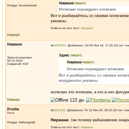
Нирвани
пишет
:
Откуда: Severodvinsk
Иллюзии пораждают иллюзии.
Вот и разбирайтесь со своими иллюзиям
указаны.
Ответы на этот пост:
Нирвани
Наверх
Нирвани
№
300548
Добавлено: Сб 05 Ноя 16, 17:32 (10 лет то
Эдикc
пишет
:
Зарегистрирован:
06.10.2014
Нирвани
пишет
:
Суждений: 819
Иллюзии пораждают иллюзии.
Вот и разбирайтесь со своими иллюз
координаты указаны.
иллюзии это иллюзии, а кто в них фигури
Наверх
Druzba
№
301148
Добавлено: Пт 11 Ноя 16, 18:15 (10 лет том
Гость
Нирвани
, так почему вайшнавские ачар
Откуда: Arkhangelsk
Ответы на этот пост:
Нирвани