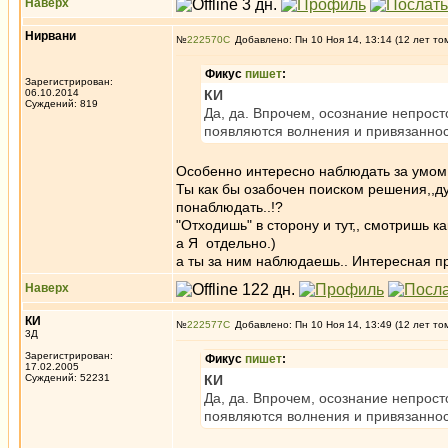
Наверх
Нирвани
№
222570
Добавлено: Пн 10 Ноя 14, 13:14 (12 лет то
Фикус
пишет
:
Зарегистрирован:
06.10.2014
КИ
Суждений: 819
Да, да. Впрочем, осознание непросто
появляются волнения и привязаннос
Особенно интересно наблюдать за умом 
Ты как бы озабочен поиском решения,,д
понаблюдать..!?
"Отходишь" в сторону и тут,, смотришь как
а Я отдельно.)
а ты за ним наблюдаешь.. Интересная пр
Наверх
КИ
№
222577
Добавлено: Пн 10 Ноя 14, 13:49 (12 лет то
3Д
Зарегистрирован:
Фикус
пишет
:
17.02.2005
Суждений: 52231
КИ
Да, да. Впрочем, осознание непросто
появляются волнения и привязаннос