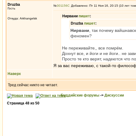
Druzba
№
301156
Добавлено: Пт 11 Ноя 16, 20:15 (10 лет том
Гость
Нирвани
пишет
:
Откуда: Arkhangelsk
Druzba
пишет
:
Нирвани
, так почему вайшнавск
феномен?
Не переживайте,, все помрём.
Дохнут все, и йоги и не йоги.. не за
Просто те кто верят, надеются что по
Я за вас переживаю, с такой-то филос
Наверх
Тред сейчас никто не читает.
Буддийские форумы
->
Дискуссии
Страница
48
из
50