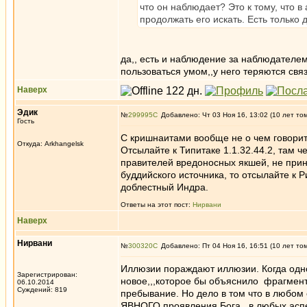
что он наблюдает? Это к тому, что 
продолжать его искать. Есть только
да,, есть и наблюдение за наблюдателем,
пользоваться умом,,у него теряются связ
Наверх
Эдик
№
299995
Добавлено: Чт 03 Ноя 16, 13:02 (10 лет то
Гость
С кришнаитами вообще не о чем говорить
Откуда: Arkhangelsk
Отсылайте к Типитаке 1.1.32.44.2, там 
правителей вредоносных якшей, не прин
буддийского источника, то отсылайте к 
доблестный Индра.
Ответы на этот пост:
Нирвани
Наверх
Нирвани
№
300320
Добавлено: Пт 04 Ноя 16, 16:51 (10 лет то
Иллюзии пораждают иллюзии. Когда одн
Зарегистрирован:
новое,,,которое бы объяснило фрагмен
06.10.2014
Суждений: 819
пребывание. Но дело в том что в любом 
ЯВНОГО проявления Бога,, в любых аспе