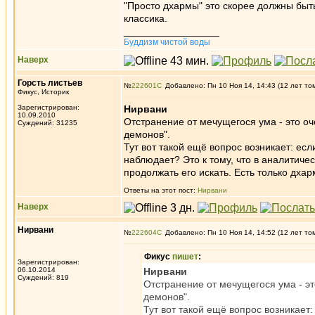
"Просто дхармы" это скорее должны быть 
классика.
_________________
Буддизм чистой воды
Наверх
Горсть листьев
№
222601
Добавлено: Пн 10 Ноя 14, 14:43 (12 лет то
Фикус, Историк
Зарегистрирован:
Нирвани
10.09.2010
Отстранение от мечущегося ума - это оч
Суждений: 31235
демонов".
Тут вот такой ещё вопрос возникает: есл
наблюдает? Это к тому, что в аналитиче
продолжать его искать. Есть только дха
Ответы на этот пост:
Нирвани
Наверх
Нирвани
№
222604
Добавлено: Пн 10 Ноя 14, 14:52 (12 лет то
Фикус
пишет
:
Зарегистрирован:
06.10.2014
Нирвани
Суждений: 819
Отстранение от мечущегося ума - эт
демонов".
Тут вот такой ещё вопрос возникает: