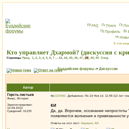
FAQ
Поиск
По
Профиль
Новы
В этом разд
Кто управляет Дхармой? (дискуссия с к
Страницы
Пред.
1
,
2
,
3
,
4
,
5
,
6
,
7
...
43
,
44
,
45
,
46
,
47
,
48
,
49
,
50
След.
Буддийские форумы
->
Дискуссии
Автор
Горсть листьев
№
222566
Добавлено: Пн 10 Ноя 14, 11:56 (12 лет то
Фикус, Историк
Зарегистрирован:
КИ
10.09.2010
Да, да. Впрочем, осознание непростоты "
Суждений: 31235
появляются волнения и привязанности у
Ответы на этот пост:
Нирвани
,
КИ