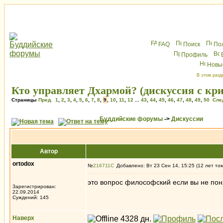
FAQ
Поиск
По
Профиль
Новы
В этом разд
Кто управляет Дхармой? (дискуссия с к
Страницы
Пред.
1
,
2
,
3
,
4
,
5
,
6
,
7
,
8
,
9
,
10
,
11
,
12
...
43
,
44
,
45
,
46
,
47
,
48
,
49
,
50
Сле
Буддийские форумы
->
Дискуссии
Автор
ortodox
№
216711
Добавлено: Вт 23 Сен 14, 15:25 (12 лет то
это вопрос философский если вы не понял
Зарегистрирован:
22.09.2014
Суждений: 145
Наверх