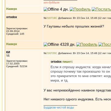
нео-буддист
Наверх
ortodox
№
216719
Добавлено: Вт 23 Сен 14, 15:46 (12 лет то
У Гаутамы небыло прошлих жизней?
Зарегистрирован:
22.09.2014
Суждений: 145
Наверх
КИ
№
216720
Добавлено: Вт 23 Сен 14, 15:48 (12 лет то
3Д
Зарегистрирован:
ortodox
пишет
:
17.02.2005
Суждений: 52234
Если я спрошу индуиста: когда нача
спрошу почему так произошло то он
это прикратится то мне ответят: ко
мира, и тд.
У вас непревзойденно наивное предст
Нет никакого одного индуизма. Есть неск
_________________
Буддизм чистой воды