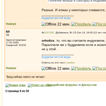
Понятия мокши и сансары в индизме
Разные. И атман у некоторых сливается,
_________________
Буддизм чистой воды
Наверх
КИ
№
216726
Добавлено: Вт 23 Сен 14, 16:00 (12 лет то
3Д
Зарегистрирован:
ortodox
, то, что вы считаете индуизмом
17.02.2005
Параллели же с буддизмом если и искать,
Суждений: 52234
не у этой.
_________________
Буддизм чистой воды
Ответы на этот пост:
ortodox
Наверх
Тред сейчас никто не читает.
Буддийские форумы
->
Дискуссии
Страница
9
из
50