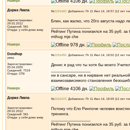
Наверх
Дорже Ликпа
№
210144
Добавлено: Пт 11 Июл 14, 18:57 (12 лет то
Зарегистрирован:
Блин, как жалко, что 20го августа надо 
29.02.2012
_________________
Суждений: 581
Откуда: у себя дома живу
Рейтинг Путина понизился на 35 руб. за 
mthug mje che
Наверх
Dondhup
№
210145
Добавлено: Пт 11 Июл 14, 19:02 (12 лет то
умер
Зарегистрирован:
Дениc я рад что ты хотя бы моего Учите
05.04.2005
_________________
Суждений: 7519
Откуда: СПб
ни в сансаре, ни в нирване нет реально
взаимозависимого становления безоши
Наверх
Дорже Ликпа
№
210147
Добавлено: Пт 11 Июл 14, 19:05 (12 лет то
Зарегистрирован:
Потому что Ело Ринпоче человек воистин
29.02.2012
тренинга.
Суждений: 581
Откуда: у себя дома живу
_________________
Рейтинг Путина понизился на 35 руб. за 
mthug mje che