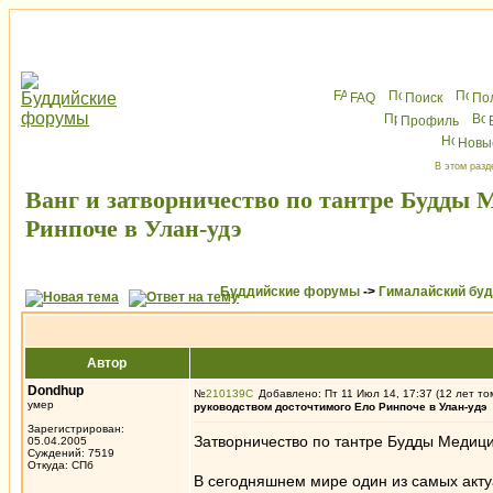
FAQ
Поиск
По
Профиль
Новы
В этом разд
Ванг и затворничество по тантре Будды 
Ринпоче в Улан-удэ
Буддийские форумы
->
Гималайский бу
Автор
Dondhup
№
210139
Добавлено: Пт 11 Июл 14, 17:37 (12 лет то
умер
руководством досточтимого Ело Ринпоче в Улан-удэ
Зарегистрирован:
Затворничество по тантре Будды Медиц
05.04.2005
Суждений: 7519
Откуда: СПб
В сегодняшнем мире один из самых акту