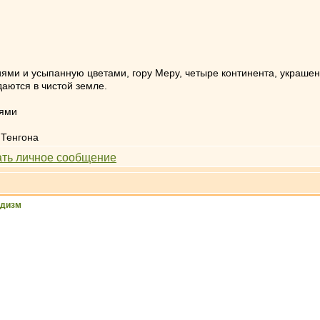
ми и усыпанную цветами, гору Меру, четыре континента, украше
даются в чистой земле.
йями
 Тенгона
ддизм