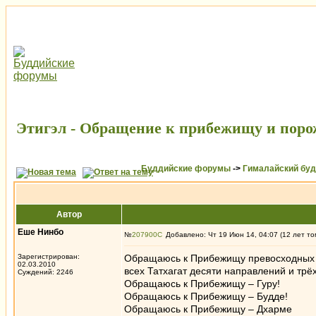
Этигэл - Обращение к прибежищу и поро
Буддийские форумы
->
Гималайский бу
Автор
Еше Нинбо
№
207900
Добавлено: Чт 19 Июн 14, 04:07 (12 лет то
Зарегистрирован:
Обращаюсь к Прибежищу превосходных си
02.03.2010
всех Татхагат десяти направлений и тр
Суждений: 2246
Обращаюсь к Прибежищу – Гуру!
Обращаюсь к Прибежищу – Будде!
Обращаюсь к Прибежищу – Дхарме