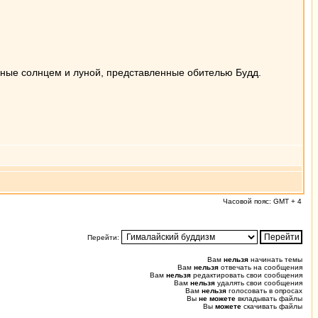
нные солнцем и луной, представленные обителью Будд.
Часовой пояс: GMT + 4
Перейти:
Вам
нельзя
начинать темы
Вам
нельзя
отвечать на сообщения
Вам
нельзя
редактировать свои сообщения
Вам
нельзя
удалять свои сообщения
Вам
нельзя
голосовать в опросах
Вы
не можете
вкладывать файлы
Вы
можете
скачивать файлы