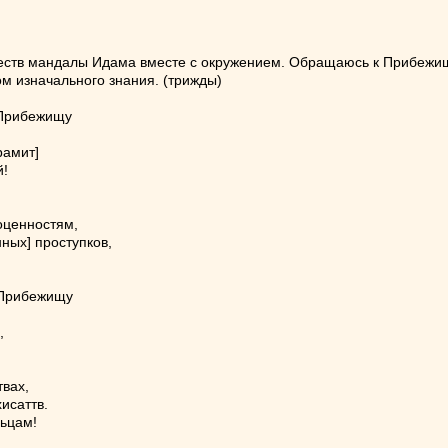
ств мандалы Идама вместе с окружением. Обращаюсь к Прибежи
м изначального знания. (трижды)
 Прибежищу
рамит]
й!
оценностям,
ных] проступков,
 Прибежищу
,
твах,
исаттв.
льцам!