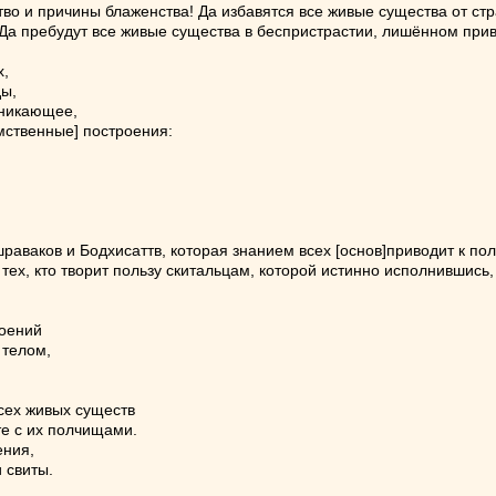
во и причины блаженства! Да избавятся все живые существа от стр
 Да пребудут все живые существа в беспристрастии, лишённом при
х,
ы,
зникающее,
мственные] построения:
раваков и Бодхисаттв, которая знанием всех [основ]приводит к п
тех, кто творит пользу скитальцам, которой истинно исполнившись
роений
телом,
сех живых существ
е с их полчищами.
ения,
 свиты.