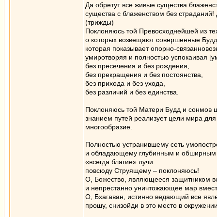
Да обретут все живые существа блаженст
существа с блаженством без страданий!
(трижды)
Поклоняюсь той Превосходнейшей из те
о которых возвещают совершенные Будд
которая показывает опорно-связанново
умиротворяя и полностью успокаивая [у
без пресечения и без рождения,
без прекращения и без постоянства,
без прихода и без ухода,
без различий и без единства.
Поклоняюсь той Матери Будд и сонмов ш
знанием путей реализует цели мира для 
многообразие.
Полностью устранившему сеть умопост
и обладающему глубинным и обширным 
«всегда благие» лучи
повсюду Струящему – поклоняюсь!
О, Божество, являющееся защитником в
и непрестанно уничтожающее мар вмест
О, Бхагаван, истинно ведающий все явл
прошу, снизойди в это место в окружении