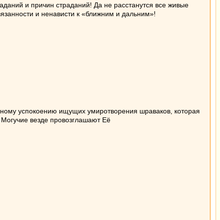
аданий и причин страданий! Да не расстанутся все живые
вязанности и ненависти к «ближним и дальним»!
олному успокоению ищущих умиротворения шраваков, которая
, Могучие везде провозглашают Её