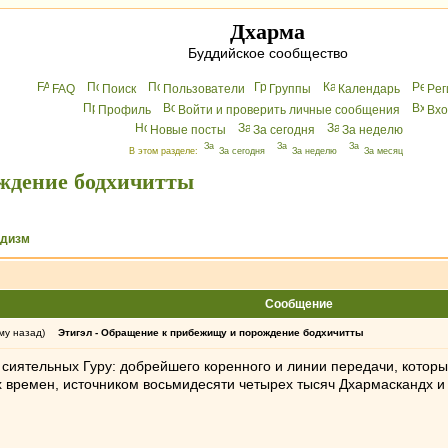
Дхарма
Буддийское сообщество
FAQ
Поиск
Пользователи
Группы
Календарь
Peг
Профиль
Войти и проверить личные сообщения
Вхo
Новые посты
За сегодня
За неделю
В этом разделе:
За сегодня
За неделю
За месяц
ждение бодхичитты
ддизм
Сообщение
му назад)
Этигэл - Обращение к прибежищу и порождение бодхичитты
ятельных Гуру: добрейшего коренного и линии передачи, которые
ёх времен, источником восьмидесяти четырех тысяч Дхармаскандх 