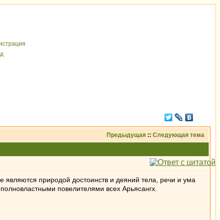
иcтрaция
д
Предыдущая
::
Следующая тема
 являются природой достоинств и деяний тела, речи и ума
и полновластными повелителями всех Арьясангх.