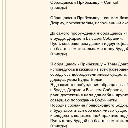
Обращаюсь к Прибежищу – Сангхе!
(трижды)
Обращаюсь к Прибежищу – сонмам боже
Дхарму, покровителям, исполненным око
До самого пробуждения я обращаюсь к
в Будде, Дхарме и Высшем Собрании.
Пусть совершением даяния и других [па
на благо всем скитальцам я стану Буддо
(трижды)
Я обращаюсь к Прибежищу – Трем Драг
исповедуюсь в каждом из всех [совершен
сорадуюсь добродетели живых существ,
держусь умом Будда-Бодхи.
Я до самого пробуждения обращаюсь к
в Будде, Дхарме и Высшем Собрании,
ради достижения цели для себя и других
совершаю порождение Бодхичитты.
Породив сознание превосходного Бодхи,
я буду заботиться обо всех живых сущес
и следовать великолепной практике Бодх
Пусть стану Буддой на благо всем скита
(трижды)