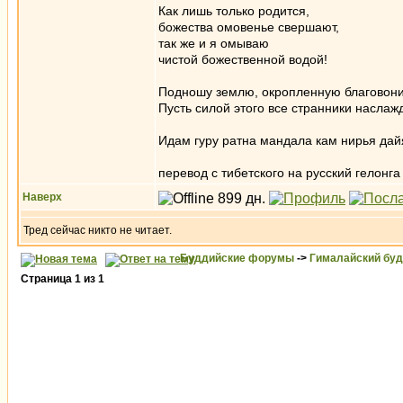
Как лишь только родится,
божества омовенье свершают,
так же и я омываю
чистой божественной водой!
Подношу землю, окропленную благовония
Пусть силой этого все странники наслаж
Идам гуру ратна мандала кам нирья да
перевод с тибетского на русский гелонга
Наверх
Тред сейчас никто не читает.
Буддийские форумы
->
Гималайский бу
Страница
1
из
1