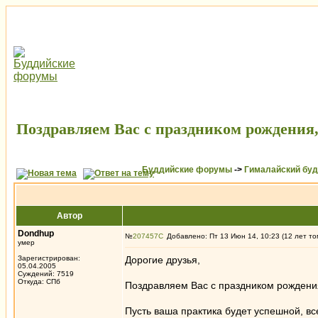
Поздравляем Вас с праздником рождения
Буддийские форумы
->
Гималайский бу
Автор
Dondhup
№
207457
Добавлено: Пт 13 Июн 14, 10:23 (12 лет то
умер
Зарегистрирован:
Дорогие друзья,
05.04.2005
Суждений: 7519
Откуда: СПб
Поздравляем Вас с праздником рождени
Пусть ваша практика будет успешной, в