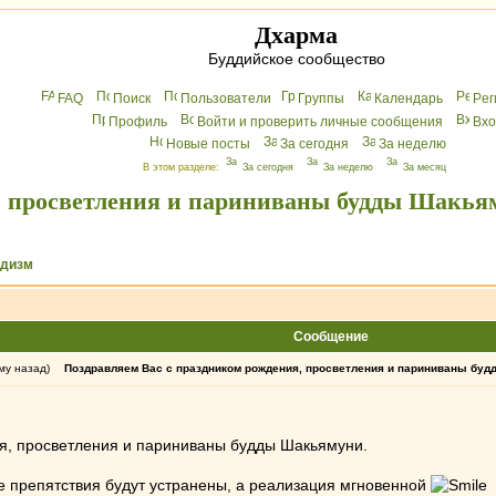
Дхарма
Буддийское сообщество
FAQ
Поиск
Пользователи
Группы
Календарь
Peг
Профиль
Войти и проверить личные сообщения
Вхo
Новые посты
За сегодня
За неделю
В этом разделе:
За сегодня
За неделю
За месяц
, просветления и париниваны будды Шакья
ддизм
Сообщение
му назад)
Поздравляем Вас с праздником рождения, просветления и париниваны бу
я, просветления и париниваны будды Шакьямуни.
се препятствия будут устранены, а реализация мгновенной