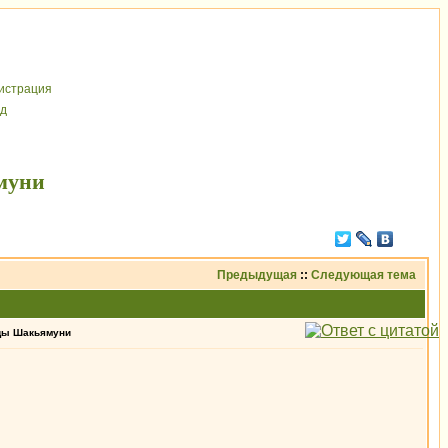
иcтрaция
д
муни
Предыдущая
::
Следующая тема
дды Шакьямуни