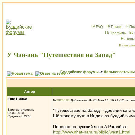
FAQ
Поиск
По
Профиль
Новы
В этом разд
У Чэн-энь "Путешествие на Запад"
Буддийские форумы
->
Дальневосточны
Автор
Еше Нинбо
№
202861
Добавлено: Чт 01 Май 14, 16:21 (12 лет то
Зарегистрирован:
"Путешествие на Запад" - древний китай
02.03.2010
Шёлковому пути в Индию за буддийскими
Суждений: 2246
Перевод на русский язык А Рогачёва:
http://www.nhat-nam.ru/biblio/west1.html