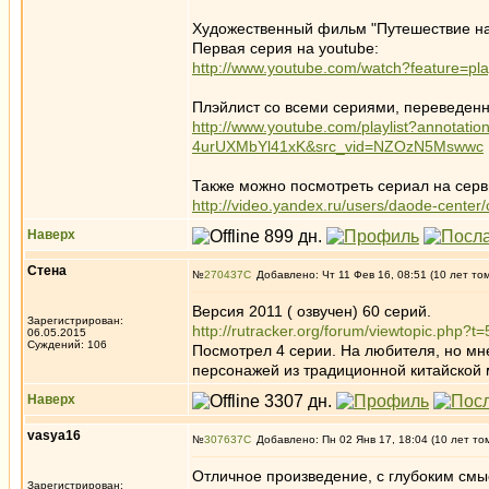
Художественный фильм "Путешествие на
Первая серия на youtube:
http://www.youtube.com/watch?feature
Плэйлист со всеми сериями, переведен
http://www.youtube.com/playlist?annotat
4urUXMbYl41xK&src_vid=NZOzN5Mswwc
Также можно посмотреть сериал на серв
http://video.yandex.ru/users/daode-center/c
Наверх
Стена
№
270437
Добавлено: Чт 11 Фев 16, 08:51 (10 лет то
Версия 2011 ( озвучен) 60 серий.
Зарегистрирован:
http://rutracker.org/forum/viewtopic.php?
06.05.2015
Суждений: 106
Посмотрел 4 серии. На любителя, но мн
персонажей из традиционной китайской
Наверх
vasya16
№
307637
Добавлено: Пн 02 Янв 17, 18:04 (10 лет то
Отличное произведение, с глубоким см
Зарегистрирован: