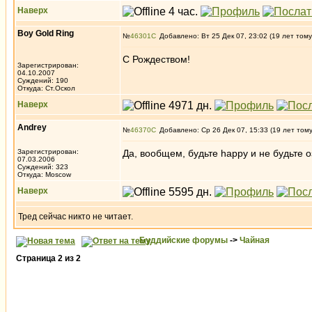
Наверх
Boy Gold Ring
№
46301
Добавлено: Вт 25 Дек 07, 23:02 (19 лет тому
С Рождеством!
Зарегистрирован:
04.10.2007
Суждений: 190
Откуда: Ст.Оскол
Наверх
Andrey
№
46370
Добавлено: Ср 26 Дек 07, 15:33 (19 лет том
Зарегистрирован:
Да, вообщем, будьте happy и не будьте
07.03.2006
Суждений: 323
Откуда: Moscow
Наверх
Тред сейчас никто не читает.
Буддийские форумы
->
Чайная
Страница
2
из
2