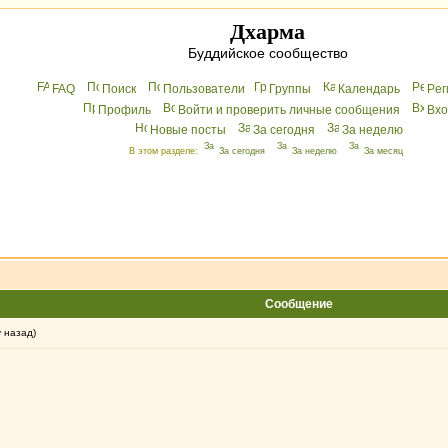
Дхарма
Буддийское сообщество
FAQ
Поиск
Пользователи
Группы
Календарь
Peг
Профиль
Войти и проверить личные сообщения
Вхo
Новые посты
За сегодня
За неделю
В этом разделе:
За сегодня
За неделю
За месяц
Сообщение
у назад)