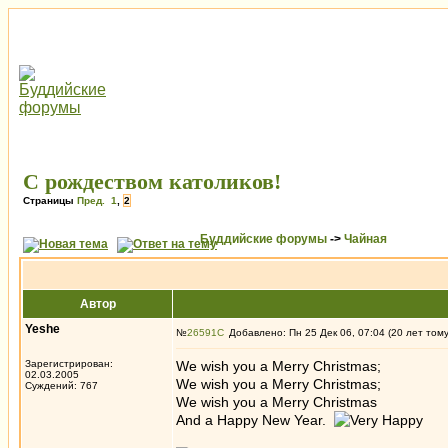
С рождеством католиков!
Страницы
Пред.
1
,
2
Буддийские форумы
->
Чайная
Автор
Yeshe
№
26591
Добавлено: Пн 25 Дек 06, 07:04 (20 лет том
Зарегистрирован:
We wish you a Merry Christmas;
02.03.2005
We wish you a Merry Christmas;
Суждений: 767
We wish you a Merry Christmas
And a Happy New Year.