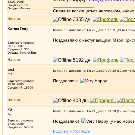
18.09.2005
_________________
Суждений: 190
Откуда: Москва
Спешите восхищаться человеком, иначе 
Наверх
Karma Dorje
№
46026
Добавлено: Сб 22 Дек 07, 15:11 (19 лет тому
Поздравляю с наступающим! Мэри Крис
Зарегистрирован:
20.12.2007
Суждений: 350
Откуда: Tuva or Bust
Наверх
test
№
46103
Добавлено: Пн 24 Дек 07, 04:20 (19 лет том
一心
Поздравляю.
Зарегистрирован:
18.02.2005
Суждений: 18709
Наверх
КИ
№
46104
Добавлено: Пн 24 Дек 07, 04:28 (19 лет том
3Д
Зарегистрирован:
Поздравляю!
(у нас мороз
17.02.2005
_________________
Суждений: 52233
Буддизм чистой воды