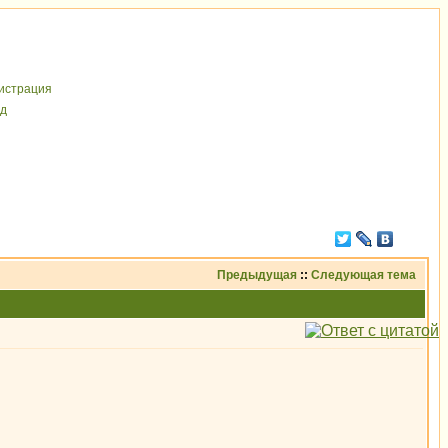
иcтрaция
д
Предыдущая
::
Следующая тема