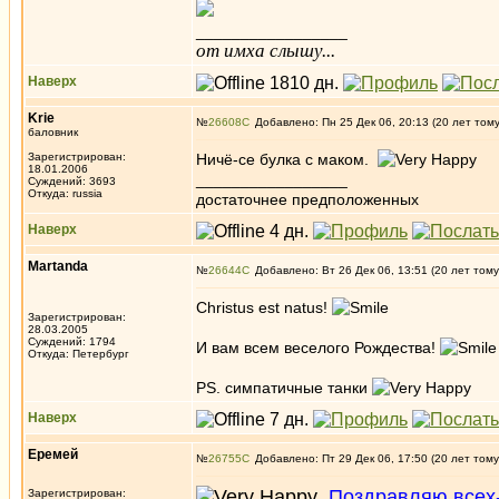
_________________
от имха слышу...
Наверх
Krie
№
26608
Добавлено: Пн 25 Дек 06, 20:13 (20 лет том
баловник
Зарегистрирован:
Ничё-се булка с маком.
18.01.2006
_________________
Суждений: 3693
Откуда: russia
достаточнее предположенных
Наверх
Martanda
№
26644
Добавлено: Вт 26 Дек 06, 13:51 (20 лет тому
Christus est natus!
Зарегистрирован:
28.03.2005
Суждений: 1794
И вам всем веселого Рождества!
Откуда: Петербург
PS. симпатичные танки
Наверх
Еремей
№
26755
Добавлено: Пт 29 Дек 06, 17:50 (20 лет тому
Поздравляю всех-
Зарегистрирован: