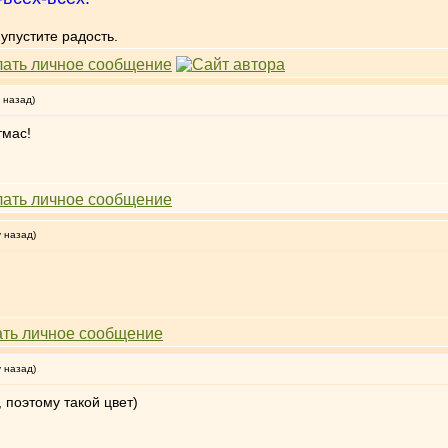
упустите радость.
 назад)
тмас!
у назад)
у назад)
, поэтому такой цвет)