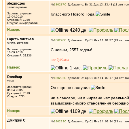
alexmozes
№
180287
Добавлено: Вт 31 Дек 13, 23:48 (13 лет то
заблокирован
Зарегистрирован:
Классного Нового Года
15.04.2010
Суждений: 1086
Откуда: Симферополь
Наверх
Горсть листьев
№
180290
Добавлено: Ср 01 Янв 14, 01:37 (13 лет то
Фикус, Историк
Зарегистрирован:
С новым, 2557 годом!
10.09.2010
_________________
Суждений: 31236
нео-буддист
Наверх
Dondhup
№
180292
Добавлено: Ср 01 Янв 14, 02:17 (13 лет то
умер
Зарегистрирован:
Он еще не наступил
05.04.2005
_________________
Суждений: 7519
Откуда: СПб
ни в сансаре, ни в нирване нет реально
взаимозависимого становления безоши
Наверх
Дмитрий С
№
180293
Добавлено: Ср 01 Янв 14, 03:34 (13 лет то