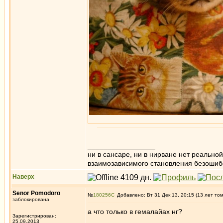
_________________
ни в сансаре, ни в нирване нет реально
взаимозависимого становления безоши
Наверх
Senor Pomodoro
№
180256
Добавлено: Вт 31 Дек 13, 20:15 (13 лет то
заблокирована
а что только в гемалайах нг?
Зарегистрирован:
25.09.2013