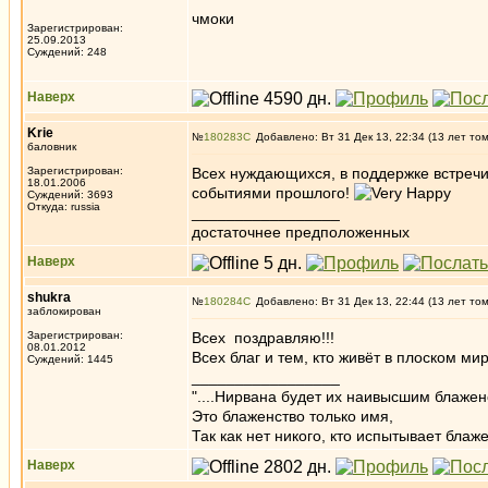
чмоки
Зарегистрирован:
25.09.2013
Суждений: 248
Наверх
Krie
№
180283
Добавлено: Вт 31 Дек 13, 22:34 (13 лет то
баловник
Зарегистрирован:
Всех нуждающихся, в поддержке встречи
18.01.2006
событиями прошлого!
Суждений: 3693
Откуда: russia
_________________
достаточнее предположенных
Наверх
shukra
№
180284
Добавлено: Вт 31 Дек 13, 22:44 (13 лет то
заблокирован
Зарегистрирован:
Всех поздравляю!!!
08.01.2012
Всех благ и тем, кто живёт в плоском мир
Суждений: 1445
_________________
"....Нирвана будет их наивысшим блажен
Это блаженство только имя,
Так как нет никого, кто испытывает блаже
Наверх