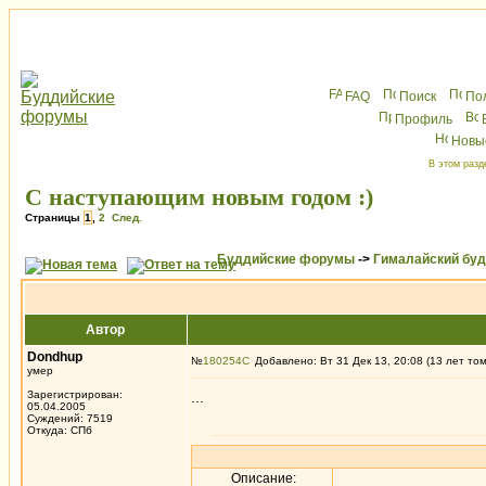
FAQ
Поиск
По
Профиль
Новы
В этом разд
С наступающим новым годом :)
Страницы
1
,
2
След.
Буддийские форумы
->
Гималайский бу
Автор
Dondhup
№
180254
Добавлено: Вт 31 Дек 13, 20:08 (13 лет то
умер
Зарегистрирован:
...
05.04.2005
Суждений: 7519
Откуда: СПб
Описание: