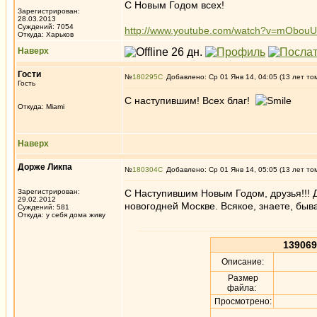
C Новым Годом всех!
Зарегистрирован:
28.03.2013
Суждений: 7054
http://www.youtube.com/watch?v=mObou
Откуда: Харьков
Наверх
Гости
№
180295
Добавлено: Ср 01 Янв 14, 04:05 (13 лет то
Гость
С наступившим! Всех благ!
Откуда: Miami
Наверх
Дорже Ликпа
№
180304
Добавлено: Ср 01 Янв 14, 05:05 (13 лет то
Зарегистрирован:
С Наступившим Новым Годом, друзья!!! Д
29.02.2012
новогодней Москве. Всякое, знаете, быва
Суждений: 581
Откуда: у себя дома живу
139069
Описание:
Размер
файла:
Просмотрено: