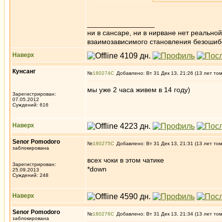
_________________
ни в сансаре, ни в нирване нет реально
взаимозависимого становления безоши
Наверх
Кунсанг
№
180274
Добавлено: Вт 31 Дек 13, 21:26 (13 лет то
мы уже 2 часа живем в 14 году)
Зарегистрирован:
07.05.2012
Суждений: 616
Наверх
Senor Pomodoro
№
180275
Добавлено: Вт 31 Дек 13, 21:31 (13 лет то
заблокирована
всех чоки в этом чатике
Зарегистрирован:
*down
25.09.2013
Суждений: 248
Наверх
Senor Pomodoro
№
180276
Добавлено: Вт 31 Дек 13, 21:34 (13 лет то
заблокирована