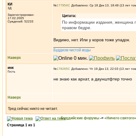
КИ
№
177954
Добавлено: Ср 18 Дек 13, 18:48 (13 лет то
3Д
Зарегистрирован:
Цитата:
17.02.2005
Суждений: 52233
По информации издания, женщина по
правом бедре.
Видимо, нет. Или у коров тоже упадок.
_________________
Буддизм чистой воды
Наверх
инк
№
178265
Добавлено: Чт 19 Дек 13, 22:03 (13 лет то
Гость
не знаю как архат, а даунштфтер точно
Наверх
Тред сейчас никто не читает.
Буддийские форумы
->
«Ничего святого
Страница
1
из
1