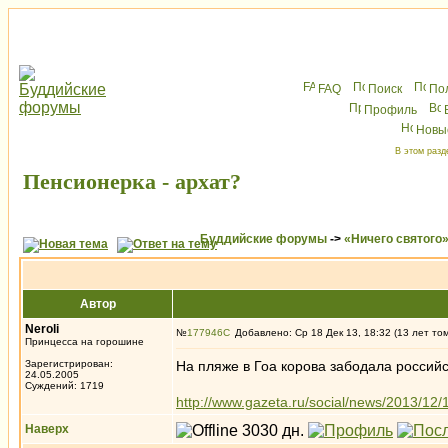
FAQ
Поиск
По
Профиль
Новы
В этом разд
Пенсионерка - архат?
Буддийские форумы
->
«Ничего святого
Автор
Neroli
№
177946
Добавлено: Ср 18 Дек 13, 18:32 (13 лет то
Принцесса на горошине
Зарегистрирован:
На пляже в Гоа корова забодала россий
24.05.2005
Суждений: 1719
http://www.gazeta.ru/social/news/2013/12
Наверх