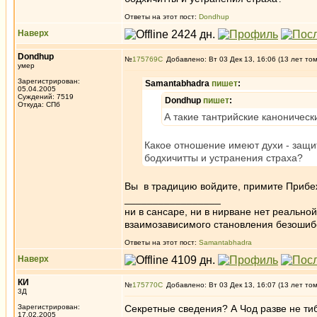
Ответы на этот пост:
Dondhup
Наверх
Dondhup
№
175769
Добавлено: Вт 03 Дек 13, 16:06 (13 лет то
умер
Зарегистрирован:
Samantabhadra
пишет
:
05.04.2005
Суждений: 7519
Dondhup
пишет
:
Откуда: СПб
А такие тантрийские каноническ
Какое отношение имеют духи - защитн
бодхичитты и устранения страха?
Вы в традицию войдите, примите Прибежи
_________________
ни в сансаре, ни в нирване нет реально
взаимозависимого становления безоши
Ответы на этот пост:
Samantabhadra
Наверх
КИ
№
175770
Добавлено: Вт 03 Дек 13, 16:07 (13 лет то
3Д
Зарегистрирован:
Секретные сведения? А Чод разве не ти
17.02.2005