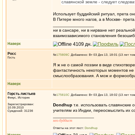
славянской земле - следует следова
Использует буддийский ритуал, прета он
В Питере много нагов, а в Москве- прета
_________________
ни в сансаре, ни в нирване нет реально
взаимозависимого становления безоши
Наверх
Росс
№
175809
Добавлено: Вт 03 Дек 13, 18:01 (13 лет то
Гость
Я ж не о самой поэзии в виде стихотворен
фантастичность некоторых моментов не 
смыслообразования. А мож и формообра
Наверх
Горсть листьев
№
175810
Добавлено: Вт 03 Дек 13, 18:02 (13 лет то
Фикус, Историк
Зарегистрирован:
Dondhup
т.е. использовать славянские 
10.09.2010
учителям из Индии, переосмыслить их с
Суждений: 31236
_________________
нео-буддист
Ответы на этот пост:
Dondhup