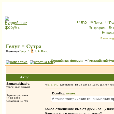
FAQ
Поиск
По
Профиль
Новы
В этом разд
Гелуг = Сутра
Страницы
Пред.
1
,
2
,
3
,
4
След.
Буддийские форумы
->
Гималайский бу
Автор
Samantabhadra
№
175754
Добавлено: Вт 03 Дек 13, 15:09 (13 лет то
удаленный аккаунт
Dondhup
пишет
:
Зарегистрирован:
10.01.2009
А такие тантрийские канонические п
Суждений: 10755
Какое отношение имеют духи - защитники 
бодхичитты и устранения страха?