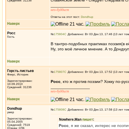
славянской земле - следует следовать с
Суждений: 31236
_________________
нео-буддист
Ответы на этот пост:
Dondhup
Наверх
Росс
№
175804
Добавлено: Вт 03 Дек 13, 17:46 (13 лет то
Гость
В тантро-подобных практиках поэзия(в е
Ну, это моё личное мнение. А то Дондху
Наверх
Горсть листьев
№
175807
Добавлено: Вт 03 Дек 13, 17:52 (13 лет то
Фикус, Историк
Зарегистрирован:
Росс
, кто ж против поэзии? Хокку по-ру
10.09.2010
_________________
Суждений: 31236
нео-буддист
Наверх
Dondhup
№
175808
Добавлено: Вт 03 Дек 13, 17:58 (13 лет то
умер
Зарегистрирован:
Nowhere.Man
пишет
:
05.04.2005
Суждений: 7519
Росс
, я же сказал, интерес не поэт
Откуда: СПб