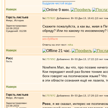
Буддизм чистой воды
Наверх
Горсть листьев
№
175782
Добавлено: Вт 03 Дек 13, 16:41 (13 лет то
Фикус, Историк
Зарегистрирован:
Скажите пожалуйста, а как вы, живя в 
10.09.2010
обряду? Или по какому-то иноземному? Н
Суждений: 31236
_________________
нео-буддист
Ответы на этот пост:
miha
Наверх
Росс
№
175795
Добавлено: Вт 03 Дек 13, 17:22 (13 лет то
Гость
Nowhere.Man, вы что, про поэзию ничего
Кои передают иной раз более тонкие асс
боги говорят на поэтическом языке? Что
в эти области сознания ещё не лазила, т
Наверх
Горсть листьев
№
175797
Добавлено: Вт 03 Дек 13, 17:26 (13 лет то
Фикус, Историк
Зарегистрирован:
Росс
, я же сказал, интерес не поэтичес
10.09.2010