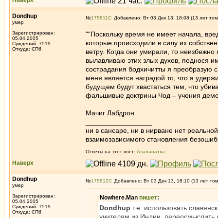
Наверх
Dondhup
№
175811
Добавлено: Вт 03 Дек 13, 18:08 (13 лет том
умер
Зарегистрирован:
""Поскольку время не имеет начала, вр
05.04.2005
которые происходили в силу их собстве
Суждений: 7519
Откуда: СПб
ветру. Когда они умирали, то неизбежн
вылавливаю этих злых духов, поднося и
сострадания бодхичитты я преобразую с
меня является наградой то, что я удерж
будущем будут хвастаться тем, что убив
фальшивые доктрины Чод – учения демо
Мачиг Лабдрон
_________________
ни в сансаре, ни в нирване нет реально
взаимозависимого становления безоши
Ответы на этот пост:
Ачаланатха
Наверх
Dondhup
№
175812
Добавлено: Вт 03 Дек 13, 18:10 (13 лет то
умер
Зарегистрирован:
Nowhere.Man
пишет
:
05.04.2005
Суждений: 7519
Dondhup
т.е. использовать славянс
Откуда: СПб
учителям из Индии, переосмыслить 