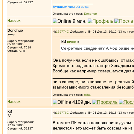
_________________
Суждений: 52237
Буддизм чистой воды
Ответы на этот пост:
Dondhup
Наверх
Dondhup
№
175774
Добавлено: Вт 03 Дек 13, 16:12 (13 лет то
умер
Зарегистрирован:
КИ
пишет
:
05.04.2005
Суждений: 7519
Секретные сведения? А Чод разве н
Откуда: СПб
Она получила если не ошибаюсь, от мах
Кроме того чод есть в тантре Хеваджры 
Вообще как например совершаться даяни
_________________
ни в сансаре, ни в нирване нет реально
взаимозависимого становления безоши
Ответы на этот пост:
miha
Наверх
КИ
№
175776
Добавлено: Вт 03 Дек 13, 16:18 (13 лет то
3Д
Зарегистрирован:
В том же ПК есть о подношениях духам. 
17.02.2005
делаются - это может быть совсем не из
Суждений: 52237
_________________