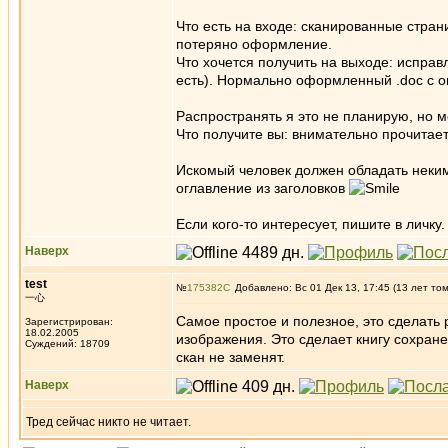
Что есть на входе: сканированные стран
потеряно оформление.
Что хочется получить на выходе: исправл
есть). Нормально оформленный .doc с ог
Распространять я это не планирую, но м
Что получите вы: внимательно прочитае
Искомый человек должен обладать некими
оглавление из заголовков
Если кого-то интересует, пишите в личку.
Наверх
test
№
175382
Добавлено: Вс 01 Дек 13, 17:45 (13 лет то
一心
Самое простое и полезное, это сделать 
Зарегистрирован:
18.02.2005
изображения. Это сделает книгу сохране
Суждений: 18709
скан не заменят.
Наверх
Тред сейчас никто не читает.