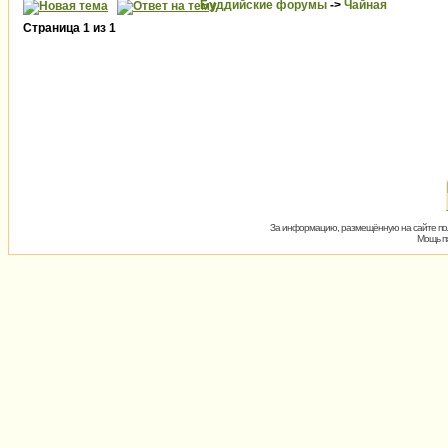
Буддийские форумы
->
Чайная
Страница
1
из
1
За информацию, размещённую на сайте пол
Мощь пх