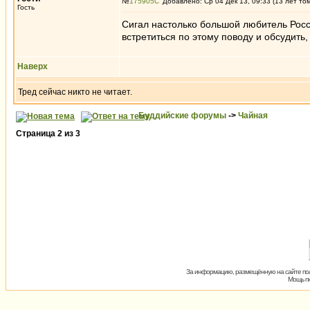
№
175905
Добавлено: Ср 04 Дек 13, 09:33 (13 лет то
Гость
Сигал настолько большой любитель Росс
встретиться по этому поводу и обсудить
Наверх
Тред сейчас никто не читает.
Буддийские форумы
->
Чайная
Страница
2
из
3
За информацию, размещённую на сайте пол
Мощь пх