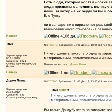
Есть люди, которые носят высокие зв
люди призваны выполнять великую за
вещи, за которые их осудили бы и бог
Ело Тулку
_________________
ни в сансаре, ни в нирване нет реально
взаимозависимого становления безоши
Наверх
Твик
№
175387
Добавлено: Вс 01 Дек 13, 18:05 (13 лет то
Ничего удивительного, это одна из хара
Зарегистрирован:
материальными, политическими и иным
06.01.2013
Суждений: 1224
Откуда: New Moscow, Old
Ответы на этот пост:
Дорже Ликпа
Russia
Наверх
Дорже Ликпа
№
175726
Добавлено: Вт 03 Дек 13, 13:45 (13 лет то
Зарегистрирован:
Твик
пишет
:
29.02.2012
Суждений: 581
Ничего удивительного, это одна из 
Откуда: у себя дома живу
материальными, политическими и и
Вы только Дондубу этого не говорите: з