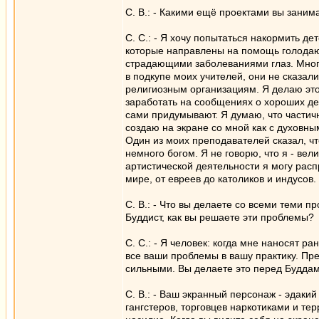
С. В.: - Какими ещё проектами вы заним
С. С.: - Я хочу попытаться накормить де
которые направлены на помощь голодаю
страдающими заболеваниями глаз. Мног
в подкупе моих учителей, они не сказал
религиозным организациям. Я делаю это в
заработать на сообщениях о хороших дел
сами придумывают. Я думаю, что частичн
создаю на экране со мной как с духовны
Один из моих преподавателей сказал, что
немного богом. Я не говорю, что я - вел
артистической деятельности я могу рас
мире, от евреев до католиков и индусов.
С. В.: - Что вы делаете со всеми теми 
Буддист, как вы решаете эти проблемы?
С. С.: - Я человек: когда мне наносят ра
все ваши проблемы в вашу практику. Пр
сильными. Вы делаете это перед Буддам
С. В.: - Ваш экранный персонаж - эдак
гангстеров, торговцев наркотиками и те