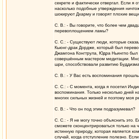
секрете и фактически отвергал. Если я 
насколько подобные утверждения ничтож
шокируют Дхарму и говорят плохие вещи
С. В.: - Вы говорите, что более чем два
перевоплощением ламы?
С. С.: - Существуют люди, которые сказ
Кьюнг-драк Дордже, который был перев
Джамгона Конгтрула, Юдра Ньингпо был
совершённым мастером медитации. Мног
шри, способствовали развитию Буддизма 
С. В.: - У Вас есть воспоминания прошл
С. С.: - С момента, когда я посетил Ин
воспоминания. Только несколько дней на
многих сильных жизней и поэтому моя р
С. В.: - Что он под этим подразумевал?
С. С.: - Я не могу точно объяснить это. 
сможете сконцентрироваться только на ч
истинную природу, которая является ко
случай, когда отступление полезно. Если