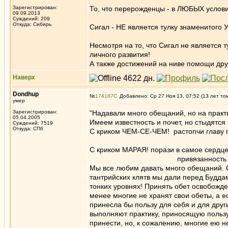
Зарегистрирован:
То, что перерожденцы - в ЛЮБЫХ условия
09.09.2013
Суждений: 209
Откуда: Сибирь
Сигал - НЕ является тулку знаменитого У
Несмотря на то, что Сигал не является ту
личного развития!
А также достижений на ниве помощи др
Наверх
Dondhup
№
174187
Добавлено: Ср 27 Ноя 13, 07:52 (13 лет то
умер
Зарегистрирован:
"Надавали много обещаний, но на практ
05.04.2005
Имеем известность и почет, но стыдятся 
Суждений: 7519
Откуда: СПб
С криком ЧЕМ-СЕ-ЧЕМ! растопчи главу 
заблужд
С криком МАРАЯ! порази в самое сердце 
привязанность к Я и его
Мы все любим давать много обещаний. С
тантрийских клятв мы дали перед Буддам
тонких уровнях! Принять обет освобожде
менее многие не хранят свои обеты, а е
принесла бы пользу для себя и для други
выполняют практику, приносящую пользу,
принести, но, к сожалению, многие ею н