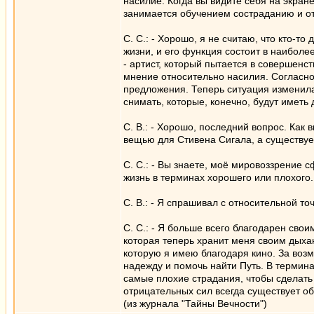
насилие. Когда вы видите себя на экран
занимается обучением состраданию и от
С. С.: - Хорошо, я не считаю, что кто-т
жизни, и его функция состоит в наибол
- артист, который пытается в совершенс
мнение относительно насилия. Согласно 
предложения. Теперь ситуация изменила
снимать, которые, конечно, будут иметь
С. В.: - Хорошо, последний вопрос. Как
вещью для Стивена Сигала, а существуе
С. С.: - Вы знаете, моё мировоззрение
жизнь в терминах хорошего или плохого.
С. В.: - Я спрашивал с относительной то
С. С.: - Я больше всего благодарен сво
которая теперь хранит меня своим дыха
которую я имею благодаря кино. За воз
надежду и помочь найти Путь. В термин
самые плохие страдания, чтобы сделать
отрицательных сил всегда существует об
(из журнала "Тайны Вечности")