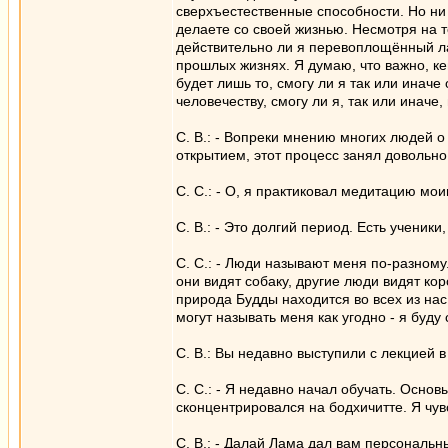
сверхъестественные способности. Но ни о
делаете со своей жизнью. Несмотря на т
действительно ли я перевоплощённый лам
прошлых жизнях. Я думаю, что важно, кем
будет лишь то, смогу ли я так или иначе
человечеству, смогу ли я, так или иначе
С. В.: - Вопреки мнению многих людей 
открытием, этот процесс занял довольн
С. С.: - О, я практиковал медитацию мо
С. В.: - Это долгий период. Есть ученик
С. С.: - Люди называют меня по-разному
они видят собаку, другие люди видят коро
природа Будды находится во всех из нас
могут называть меня как угодно - я буду 
С. В.: Вы недавно выступили с лекцией 
С. С.: - Я недавно начал обучать. Осно
сконцентрировался на бодхичитте. Я чувст
С. В.: - Далай Лама дал вам персональ