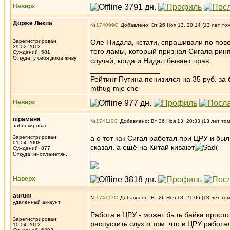
Наверх
Дорже Ликпа
№
174099
Добавлено: Вт 26 Ноя 13, 20:14 (13 лет то
Зарегистрирован:
Оле Нидала, кстати, спрашивали по пово
29.02.2012
того ламы, который признал Сигала рин
Суждений: 581
Откуда: у себя дома живу
случай, когда и Нидал бывает прав.
_________________
Рейтинг Путина понизился на 35 руб. за 
mthug mje che
Наверх
шрамана
№
174110
Добавлено: Вт 26 Ноя 13, 20:33 (13 лет то
заблокирован
Зарегистрирован:
а о тот как Сигал работал при ЦРУ и бы
01.04.2008
сказал. а ещё на Китай кивают
(
Суждений: 877
Откуда: инопланетян.
Наверх
aurum
№
174117
Добавлено: Вт 26 Ноя 13, 21:06 (13 лет то
удаленный аккаунт
Работа в ЦРУ - может быть байка просто
Зарегистрирован:
распустить слух о том, что в ЦРУ работ
10.04.2012