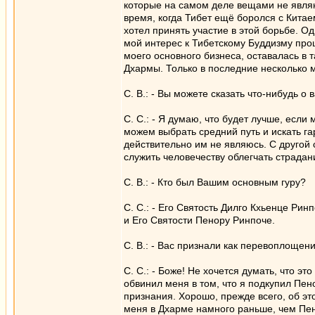
которые на самом деле вещами не являю
время, когда Тибет ещё боролся с Китае
хотел принять участие в этой борьбе. О
мой интерес к Тибетскому Буддизму проц
моего основного бизнеса, оставалась в
Дхармы. Только в последние несколько м
С. В.: - Вы можете сказать что-нибудь 
С. С.: - Я думаю, что будет лучше, если
можем выбрать средний путь и искать га
действительно им не являюсь. С другой с
служить человечеству облегчать страдан
С. В.: - Кто был Вашим основным гуру?
С. С.: - Его Святость Дилго Кхьенце Ри
и Его Святости Пенору Ринпоче.
С. В.: - Вас признали как перевоплощен
С. С.: - Боже! Не хочется думать, что 
обвинил меня в том, что я подкупил Пен
признания. Хорошо, прежде всего, об эт
меня в Дхарме намного раньше, чем Пено