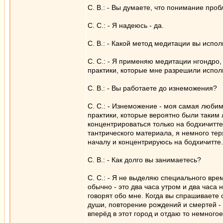
С. В.: - Вы думаете, что понимание про
С. С.: - Я надеюсь - да.
С. В.: - Какой метод медитации вы испол
С. С.: - Я применяю медитации нгондро,
практики, которые мне разрешили испол
С. В.: - Вы работаете до изнеможения?
С. С.: - Изнеможение - моя самая люби
практики, которые вероятно были таким 
концентрироваться только на бодхичитте
тантрического материала, я немного те
началу и концентрируюсь на бодхичитте.
С. В.: - Как долго вы занимаетесь?
С. С.: - Я не выделяю специального вре
обычно - это два часа утром и два часа 
говорят обо мне. Когда вы спрашиваете 
души, повторение рождений и смертей - 
вперёд в этот город и отдаю то немногое