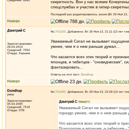
Суждений: 6892
секретность. Вон у нас всякие Кочергин
спецслужбах и участие в гипер-секретн
Последний раз редактировалось: aurum (Вт 26 Ноя 13, 
Наверх
Дмитрий С
№
174120
Добавлено: Вт 26 Ноя 13, 21:11 (13 лет то
Уважаемый Сигал не вызывает ощущения 
Зарегистрирован:
умнее, чем я о нем раньше думал...
28.03.2013
Суждений: 7054
Откуда: Харьков
Что касается всех этих теорий и призна
японцев, и тибетцев - "сновидческая", 
фантазировать...
Ответы на этот пост:
Dondhup
Наверх
Dondhup
№
174140
Добавлено: Вт 26 Ноя 13, 22:29 (13 лет то
умер
Зарегистрирован:
Дмитрий С
пишет
:
05.04.2005
Суждений: 7519
Уважаемый Сигал не вызывает ощуще
Откуда: СПб
гораздо умнее, чем я о нем раньше 
Что касается всех этих теорий и пр
Психология и японцев, и тибетцев -