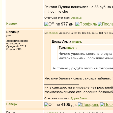
_________________
Рейтинг Путина понизился на 35 руб. за 
mthug mje che
Ответы на этот пост:
Dondhup
Наверх
Dondhup
№
175732
Добавлено: Вт 03 Дек 13, 14:13 (13 лет то
умер
Зарегистрирован:
Дорже Ликпа
пишет
:
05.04.2005
Суждений: 7519
Твик
пишет
:
Откуда: СПб
Ничего удивительного, это одна
материальными, политическими
Вы только Дондубу этого не говорит
Что мне банить - сама сансара забанит.
_________________
ни в сансаре, ни в нирване нет реально
взаимозависимого становления безоши
Ответы на этот пост:
Дорже Ликпа
Наверх
Гости