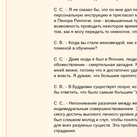
С. С.: - Я не сказал бы, что он мне дал
персональную инструкцию и пригласил м
и Пенора Ринпоче, они - возвышенные п
возможность проводить некоторое время 
том, как я могу передать то немногое, ч
С. В.: - Когда вы стали кинозвездой, ка
помехой в обучении?
С. С.: - Даже когда я был в Японии, люд
обожествление - смертельная западня. 
моей жизни, потому что я достаточно у
и власть. Я думаю, что большим препят
С. В.: - В Буддизме существует лозунг, 
бы ответить, что было самым большим "з
С. С.: - Непонимание различия между ж
индивидуальным совершенствованием. Эт
смогу достичь высокого личного уровня д
был слишком молод и глуп, чтобы понять,
для всех разумных существ. Эта пробл
страдания.