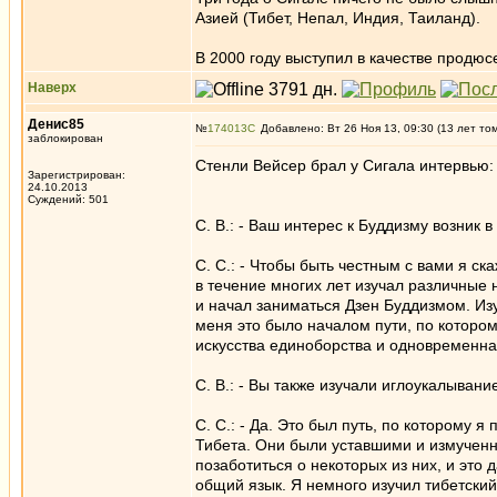
Азией (Тибет, Непал, Индия, Таиланд).
В 2000 году выступил в качестве продю
Наверх
Денис85
№
174013
Добавлено: Вт 26 Ноя 13, 09:30 (13 лет то
заблокирован
Стенли Вейсер брал у Сигала интервью:
Зарегистрирован:
24.10.2013
Суждений: 501
С. В.: - Ваш интерес к Буддизму возник 
С. С.: - Чтобы быть честным с вами я ск
в течение многих лет изучал различные
и начал заниматься Дзен Буддизмом. Из
меня это было началом пути, по котором
искусства единоборства и одновременна
С. В.: - Вы также изучали иглоукалывани
С. С.: - Да. Это был путь, по которому 
Тибета. Они были уставшими и измученн
позаботиться о некоторых из них, и это 
общий язык. Я немного изучил тибетский