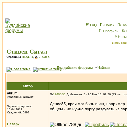
FAQ
Поиск
По
Профиль
Новы
В этом разд
Стивен Сигал
Страницы
Пред.
1
,
2
,
3
След.
Буддийские форумы
->
Чайная
Автор
aurum
№
174008
Добавлено: Вт 26 Ноя 13, 07:26 (13 лет то
удаленный аккаунт
Денис85, врач мог быть пьян, например.
Зарегистрирован:
общем - не нужно пургу раздувать из пар
10.04.2012
Суждений: 6892
Наверх