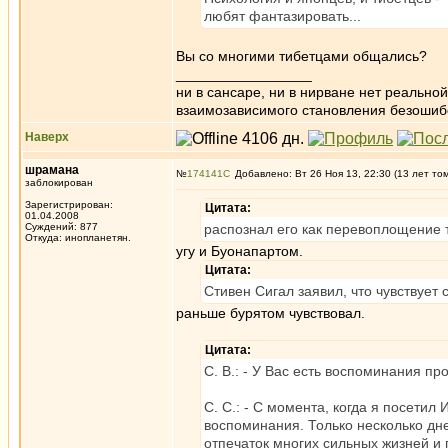
любят фантазировать...
Вы со многими тибетцами общались?
_________________
ни в сансаре, ни в нирване нет реально
взаимозависимого становления безоши
Наверх
шрамана
№
174141
Добавлено: Вт 26 Ноя 13, 22:30 (13 лет то
заблокирован
Зарегистрирован:
Цитата:
01.04.2008
Суждений: 877
распознал его как перевоплощение т
Откуда: инопланетян.
угу и Буонапартом.
Цитата:
Стивен Сигал заявил, что чувствует 
раньше бурятом чувствовал.
Цитата:
С. В.: - У Вас есть воспоминания п
С. С.: - С момента, когда я посети
воспоминания. Только несколько дне
отпечаток многих сильных жизней и 