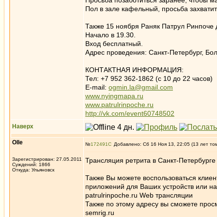
Просьба позаботиться заранее, чтобы м
Пол в зале кафельный, просьба захватит
Также 15 ноября Раняк Патрул Ринпоче 
Начало в 19.30.
Вход бесплатный.
Адрес проведения: Санкт-Петербург, Бо
КОНТАКТНАЯ ИНФОРМАЦИЯ:
Тел: +7 952 362-1862 (c 10 до 22 часов)
E-mail:
ogmin.la@gmail.com
www.nyingmapa.ru
www.patrulrinpoche.ru
http://vk.com/event60748502
Наверх
Olle
№
172491
Добавлено: Сб 16 Ноя 13, 22:05 (13 лет то
Зарегистрирован: 27.05.2011
Трансляция ретрита в Санкт-Петербурге 
Суждений: 1866
Откуда: Ульяновск
Также Вы можете воспользоваться клиен
приложений для Ваших устройств или н
patrulrinpoche.ru Web трансляции
Также по этому адресу вы сможете прос
semrig.ru