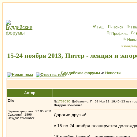
FAQ
Поиск
По
Профиль
Новы
В этом разд
15-24 ноября 2013, Питер - лекция и заг
Буддийские форумы
->
Новости
Автор
Olle
№
170803
Добавлено: Пт 08 Ноя 13, 16:40 (13 лет то
Патрула Ринпоче!
Зарегистрирован: 27.05.2011
Дорогие друзья!
Суждений: 1866
Откуда: Ульяновск
с 15 по 24 ноября планируется долгожда
15 ноября (вечер) - городская лекция