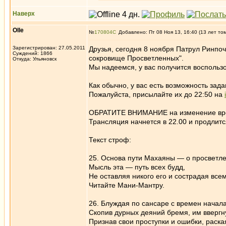
Наверх
Olle
№
170804
Добавлено: Пт 08 Ноя 13, 16:40 (13 лет то
Зарегистрирован: 27.05.2011
Друзья, сегодня 8 ноября Патрул Ринпо
Суждений: 1866
сокровище Просветленных".
Откуда: Ульяновск
Мы надеемся, у вас получится воспольз
Как обычно, у вас есть возможность зада
Пожалуйста, присылайте их до 22:50 на
ОБРАТИТЕ ВНИМАНИЕ на изменение време
Трансляция начнется в 22.00 и продлитс
Текст строф:
25. Основа пути Махаяны — о просветл
Мысль эта — путь всех будд,
Не оставляя никого его и сострадая всем
Читайте Мани-Мантру.
26. Блуждая по сансаре с времен начал
Скопив дурных деяний бремя, им ввергн
Признав свои проступки и ошибки, раска