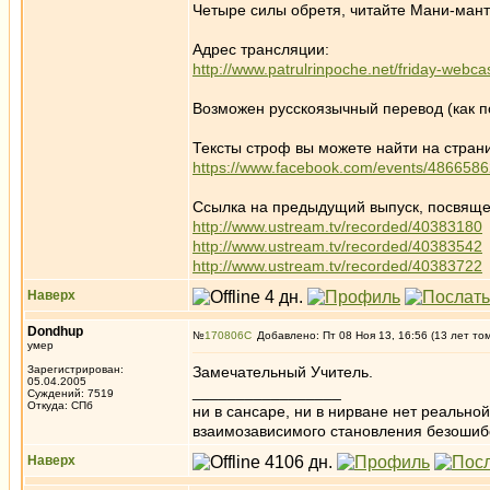
Четыре силы обретя, читайте Мани-мант
Адрес трансляции:
http://www.patrulrinpoche.net/friday-webca
Возможен русскоязычный перевод (как п
Тексты строф вы можете найти на стран
https://www.facebook.com/events/486658
Ссылка на предыдущий выпуск, посвяще
http://www.ustream.tv/recorded/40383180
http://www.ustream.tv/recorded/40383542
http://www.ustream.tv/recorded/40383722
Наверх
Dondhup
№
170806
Добавлено: Пт 08 Ноя 13, 16:56 (13 лет то
умер
Зарегистрирован:
Замечательный Учитель.
05.04.2005
_________________
Суждений: 7519
Откуда: СПб
ни в сансаре, ни в нирване нет реально
взаимозависимого становления безоши
Наверх