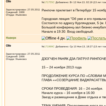
Olle
№
171755
Добавлено: Вт 12 Ноя 13, 02:19 (13 лет то
Зарегистрирован: 27.05.2011
Ринпоче прилетает в Петербург 15 ноябр
Суждений: 1866
Откуда: Ульяновск
Городская лекция "Об уме и его привычн
Состоится по адресу Курляндская, 5 (м. 
Большой конференц-зал бизнес-инкубат
Начало в 19.30. Вход свободный.
Наверх
Olle
№
171999
Добавлено: Ср 13 Ноя 13, 18:27 (13 лет то
Зарегистрирован: 27.05.2011
Суждений: 1866
ДЗОГЧЕН РАНЯК ДЗА ПАТРУЛ РИНПОЧ
Откуда: Ульяновск
15 – 24 ноября 2013 года
ПРОДОЛЖЕНИЕ КУРСА ПО «СЛОВАМ М
ГЛАВА ««СОЗЕРЦАНИЕ ВАДЖРАСАТТВ
СРОКИ ПРОВЕДЕНИЯ: 16 – 24 ноября.
Начало курса – 16 ноября в 16.00
Заезд и размещение в Доме отдыха и тв
ТЕМА УЧЕНИЯ: Продолжение курса по «С