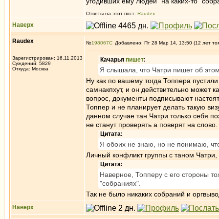
угодивших ему людей" на каких-то "собр
Ответы на этот пост:
Raudex
Наверх
Raudex
№
198067
Добавлено: Пт 28 Мар 14, 13:50 (12 лет то
Зарегистрирован: 16.11.2013
Качарья
пишет
:
Суждений: 5829
Откуда: Москва
Я слышала, что Чатри пишет об этом
Ну как по вашему тогда Топпера пустили 
самнакпхут, и он действительно может к
вопрос, документы подписывают настояте
Топпер и не планирует делать такую виз
данном случае тан Чатри только себя по
не станут проверять а поверят на слово.
Цитата:
Я обоих не знаю, но не понимаю, что
Личный конфликт группы с таном Чатри,
Цитата:
Наверное, Топперу с его стороны то
"собраниях".
Так не было никаких собраний и оргвыво
Наверх