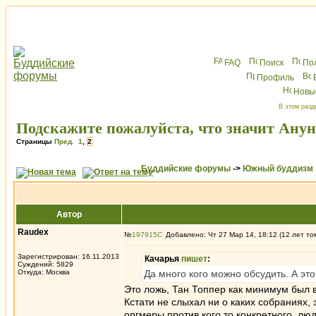
FAQ
Поиск
По
Профиль
Новы
В этом разд
Подскажите пожалуйста, что значит Ану
Страницы
Пред.
1
,
2
Буддийские форумы
->
Южный буддизм
Автор
Raudex
№
197915
Добавлено: Чт 27 Мар 14, 18:12 (12 лет то
Зарегистрирован: 16.11.2013
Качарья
пишет
:
Суждений: 5829
Откуда: Москва
Да много кого можно обсудить. А эт
Это ложь, Тан Топпер как минимум был 
Кстати не слыхал ни о каких собраниях,
оргмеры против кого то конкретного, лю