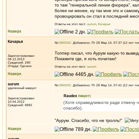
то там "генеральной линии фюрера", ка
более ни менее, ну так мне это и самом
провоцировать он стал в последний меся
Ответы на этот пост:
aurum
,
Качарья
Наверх
Качарья
№
198004
Добавлено: Пт 28 Мар 14, 07:37 (12 лет то
Топпер писал, что Аурум какую-то выве
Зарегистрирован:
Покажите где, я хоть почитаю!
08.12.2013
Суждений: 290
Откуда: Гургаон
Ответы на этот пост:
aurum
Наверх
aurum
№
198005
Добавлено: Пт 28 Мар 14, 07:41 (12 лет то
удаленный аккаунт
Raudex
пишет
:
Зарегистрирован:
10.04.2012
(Хотя справедливости ради отмечу ч
Суждений: 6892
спасибо).
"Аурум. Спасибо, что не тролль!"
Наверх