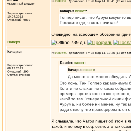
aurum
№
198019
Добавлено: Пт 28 Мар 14, 08:41 (12 лет то
удаленный аккаунт
Качарья
пишет
:
Зарегистрирован:
10.04.2012
Топпер писал, что Аурум какую-то 
Суждений: 6892
Покажите где, я хоть почитаю!
Очевидно, на всеобщем обозрении где-т
Наверх
Качарья
№
198066
Добавлено: Пт 28 Мар 14, 13:26 (12 лет то
Raudex
пишет
:
Зарегистрирован:
08.12.2013
Качарья
пишет
:
Суждений: 290
Откуда: Гургаон
Да много кого можно обсудить. 
Это ложь, Тан Топпер как минимум 
Кстати не слыхал ни о каких собран
оргмеры против кого то конкретного
какой то там "генеральной линии ф
Аурума, ни более ни менее, ну так 
ради отмечу что провоцировать он с
Я слышала, что Чатри пишет об этом в л
такой, и почему в соц. сетях это так ос