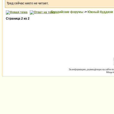
Тред сейчас никто не читает.
Буддийские форумы
->
Южный буддизм
Страница
2
из
2
За информацию, размещённую на сайте пол
Мощь пх