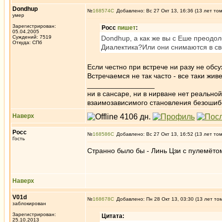
Dondhup
№
168574
Добавлено: Вс 27 Окт 13, 16:36 (13 лет то
умер
Зарегистрирован:
Росс
пишет
:
05.04.2005
Суждений: 7519
Dondhup, а как же вы с Еше преодо
Откуда: СПб
Диалектика?Или они снимаются в св
Если честно при встрече ни разу не обс
Встречаемся не так часто - все таки жи
_________________
ни в сансаре, ни в нирване нет реально
взаимозависимого становления безоши
Наверх
Росс
№
168586
Добавлено: Вс 27 Окт 13, 16:52 (13 лет то
Гость
Странно было бы - Линь Цзи с пулемётом
Наверх
V01d
№
168678
Добавлено: Пн 28 Окт 13, 03:30 (13 лет то
заблокирован
Зарегистрирован:
Цитата:
25.10.2013