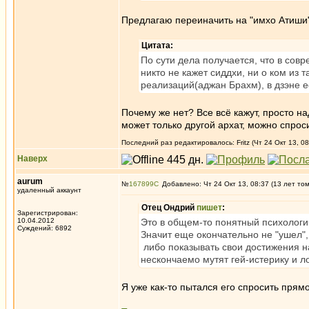
Предлагаю переиначить на "имхо Атиши"
Цитата:
По сути дела получается, что в сов
никто не кажет сиддхи, ни о ком из 
реализаций(аджан Брахм), в дзэне е
Почему же нет? Все всё кажут, просто на
может только другой архат, можно спроси
Последний раз редактировалось: Fritz (Чт 24 Окт 13, 08
Наверх
aurum
№
167899
Добавлено: Чт 24 Окт 13, 08:37 (13 лет то
удаленный аккаунт
Отец Ондрий
пишет
:
Зарегистрирован:
10.04.2012
Это в общем-то понятный психологич
Суждений: 6892
Значит еще окончательно не "ушел", 
либо показывать свои достижения на
нескончаемо мутят гей-истерику и ло
Я уже как-то пытался его спросить прям