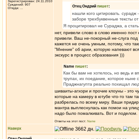
Зарегистрирован: 24.11.2010
Суждений: 907
Отец Ондрий
пишет
:
Откуда: ...
нашли кого цитировать. сурадж -
заборе трехбуквенные тексты от
Я процитировал не Сураджа, а стать
нет, привели слово в слово именно пост 
привели. Ваш не-покорный не-слуга под 
кажется не очень умным, потому, что т
"Мнение" об арии, которую напевают вс
экскурс в процесс образования )))
Name
пишет
:
Как бы вам не хотелось, но ведь и 
трупах, их поедание, которое ныне 
Праджнагупта реально похищал люде
шиваиты-агхори и прочие клоуны - это чу
которые на камеру в ютубе что-то там т
разбрелась по всему миру. Ваши придирк
мантра выплеснулась как помои на улицу 
надо было помалкивать. Вот и поделом. 
Ответы на этот пост:
Name
Наверх
Отец Ондрий