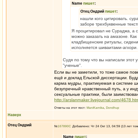
Name
пишет
:
Отец Ондрий
пишет
:
нашли кого цитировать. сура
заборе трехбуквенные текст
Я процитировал не Сураджа, а с
можно заказать на амазоне. Как
кладбищенские ритуалы, сидение
исполняется шиваитами-агхори.
Судя по тому что вы написали этот 
"ученые".
Если вы не заметили, то тоже самое по
ещё и доклад Ельской диссертации. Буд
карма мудры, практикуемая в системе ше
безупречный нравственный путь, а у инду
сексуальные практики, были заимствован
http://arslanmaker.livejournal.com/4678.ht
Ответы на этот пост:
ManiKarnika
,
Dondhup
Наверх
Отец Ондрий
№
167890
Добавлено: Чт 24 Окт 13, 04:59 (13 лет то
Name
пишет
: