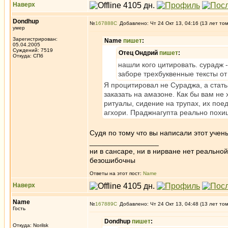
Наверх
Dondhup
№
167888
Добавлено: Чт 24 Окт 13, 04:16 (13 лет то
умер
Зарегистрирован:
Name
пишет
:
05.04.2005
Суждений: 7519
Отец Ондрий
пишет
:
Откуда: СПб
нашли кого цитировать. сурадж -
заборе трехбуквенные тексты от
Я процитировал не Сураджа, а стать
заказать на амазоне. Как бы вам не
ритуалы, сидение на трупах, их по
агхори. Праджнагупта реально похи
Судя по тому что вы написали этот учен
_________________
ни в сансаре, ни в нирване нет реально
безошибочны
Ответы на этот пост:
Name
Наверх
Name
№
167889
Добавлено: Чт 24 Окт 13, 04:48 (13 лет то
Гость
Dondhup
пишет
:
Откуда: Norilsk