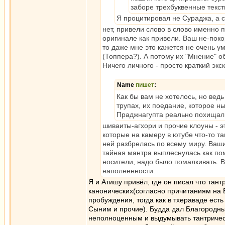
заборе трехбуквенные текст
Я процитировал не Сураджа, а с
нет, привели слово в слово именно п
оригинале как привели. Ваш не-поко
то даже мне это кажется не очень 
(Топпера?). А потому их "Мнение" 
Ничего личного - просто краткий экс
Name
пишет
:
Как бы вам не хотелось, но вед
трупах, их поедание, которое н
Праджнагупта реально похищал 
шиваиты-агхори и прочие клоуны - эт
которые на камеру в ютубе что-то т
ней разбрелась по всему миру. Ваши
тайная мантра выплеснулась как помо
носители, надо было помалкивать. В
наполненности.
Я и Атишу привёл, где он писал что тан
канонических(согласно причитаниям на БФ
пробуждения, тогда как в тхераваде ест
Сыним и прочие). Будда дал Благородный
неполноценным и выдумывать тантрическ