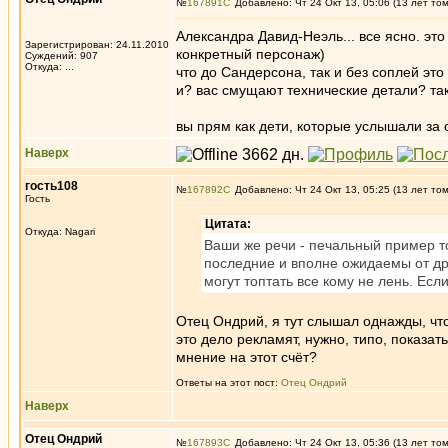
№
167891
Добавлено: Чт 24 Окт 13, 05:06 (13 лет то
Александра Давид-Неэль... все ясно. это
Зарегистрирован: 24.11.2010
конкретный персонаж)
Суждений: 907
Откуда: ...
что до Сандерсона, так и без соплей это
и? вас смущают технические детали? так
вы прям как дети, которые услышали за 
Наверх
гость108
№
167892
Добавлено: Чт 24 Окт 13, 05:25 (13 лет то
Гость
Цитата:
Откуда: Nagari
Ваши же речи - печальный пример то
последние и вполне ожидаемы от дру
могут топтать все кому не лень. Есл
Отец Ондрий, я тут слышал однажды, что
это дело рекламят, нужно, типо, показат
мнение на этот счёт?
Ответы на этот пост:
Отец Ондрий
Наверх
Отец Ондрий
№
167893
Добавлено: Чт 24 Окт 13, 05:36 (13 лет то