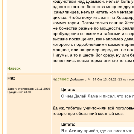
кощунством над Дхаммой, нельзя быть у
одного и того-же божества мощнее друг
сакьяпинцев, нельзя читать комментарии
циклах. Чтобы получить ванг на Хеваджр
комментарии. Потом только ванг на Хеев
же божества разные по мощности, реализ
пробуждения со всякими тайными и свер
высшие посвящения, как например давал
которого с подробнейшими комментариями
мощнее, или например передают не полн
Нигумы, а то и шести йог сразу, ну или 
появлялись новые терма или кто-то там 
Наверх
Fritz
№
167898
Добавлено: Чт 24 Окт 13, 08:21 (13 лет то
Зарегистрирован: 02.11.2006
Цитата:
Суждений: 4470
О чем Далай Лама и писал, что все 
Да уж, тибетцы уничтожили всё поголовь
говорю про обезьяний костный мозг.
Цитата:
Я и
Атишу
привёл, где он писал что