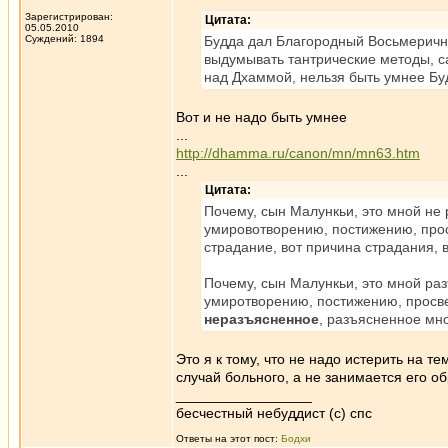
Зарегистрирован:
Цитата:
05.05.2010
Суждений: 1894
Будда дал Благородный Восьмеричны
выдумывать тантрические методы, с
над Дхаммой, нельзя быть умнее Бу
Вот и не надо быть умнее
...
http://dhamma.ru/canon/mn/mn63.htm
...
Цитата:
Почему, сын Малункьи, это мной не
умировотворению, постижению, просв
страдание, вот причина страдания,
Почему, сын Малункьи, это мной ра
умиротворению, постижению, просве
неразъясненное
, разъясненное мно
Это я к тому, что не надо истерить на т
случай больного, а не занимается его о
_________________
бесчестный небуддист (с) спс
Ответы на этот пост:
Бодхи