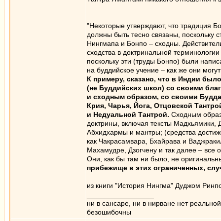
"Некоторые утверждают, что традиция Б
должны быть тесно связаны, поскольку 
Нингмапа и Бонпо – сходны. Действител
сходства в доктринальной терминологии 
поскольку эти (труды Бонпо) были напис
на буддийское учение – как же они могу
К примеру, сказано, что в Индии был
(не Буддийских школ) со своими бл
и сходным образом, со своими Будда
Крия, Чарья, Йога, Отцовской Тантро
и Недуальной Тантрой.
Сходным образо
доктрины, включая тексты Мадхьямики, Д
Абхидхармы и мантры; (средства достиж
как Чакрасамвара, Бхайрава и Ваджракил
Махамудре, Дзогчену и так далее – все
Они, как бы там ни было, не оригинальн
прибежище в этих ограниченных, сл
из книги "История Нингма" Дуджом Ринп
_________________
ни в сансаре, ни в нирване нет реально
безошибочны