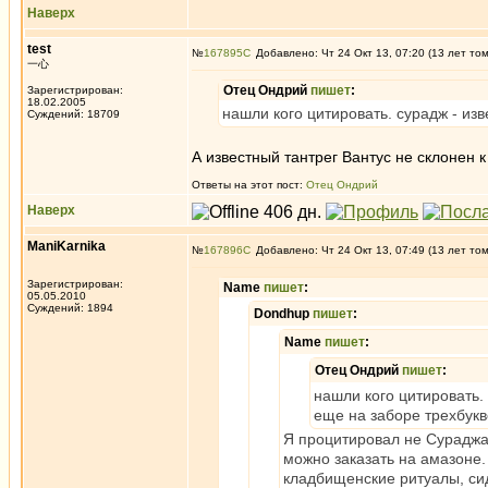
Наверх
test
№
167895
Добавлено: Чт 24 Окт 13, 07:20 (13 лет то
一心
Отец Ондрий
пишет
:
Зарегистрирован:
18.02.2005
нашли кого цитировать. сурадж - из
Суждений: 18709
А известный тантрег Вантус не склонен 
Ответы на этот пост:
Отец Ондрий
Наверх
ManiKarnika
№
167896
Добавлено: Чт 24 Окт 13, 07:49 (13 лет то
Зарегистрирован:
Name
пишет
:
05.05.2010
Суждений: 1894
Dondhup
пишет
:
Name
пишет
:
Отец Ондрий
пишет
:
нашли кого цитировать. 
еще на заборе трехбукв
Я процитировал не Сураджа,
можно заказать на амазоне.
кладбищенские ритуалы, сид