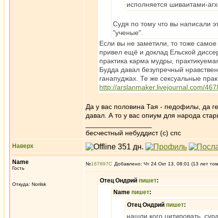
исполняется шиваитами-агх
Судя по тому что вы написали э
"ученые".
Если вы не заметили, то тоже самое
привел ещё и доклад Ельской диссе
практика карма мудры, практикуемая
Будда давал безупречный нравственны
ганапуджах. Те же сексуальные прак
http://arslanmaker.livejournal.com/467
Да у вас половина Тая - педофилы, да ге
давал. А то у вас опиум для народа стар
_________________
бесчестный небуддист (с) спс
Наверх
Name
№
167897
Добавлено: Чт 24 Окт 13, 08:01 (13 лет то
Гость
Отец Ондрий
пишет
:
Откуда: Norilsk
Name
пишет
:
Отец Ондрий
пишет
:
нашли кого цитировать. сура