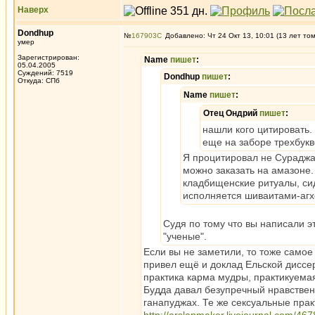
Наверх
Dondhup
№
167903
Добавлено: Чт 24 Окт 13, 10:01 (13 лет то
умер
Зарегистрирован:
Name
пишет
:
05.04.2005
Суждений: 7519
Dondhup
пишет
:
Откуда: СПб
Name
пишет
:
Отец Ондрий
пишет
:
нашли кого цитировать. 
еще на заборе трехбукв
Я процитировал не Сураджа,
можно заказать на амазоне.
кладбищенские ритуалы, сид
исполняется шиваитами-агх
Судя по тому что вы написали э
"ученые".
Если вы не заметили, то тоже самое
привел ещё и доклад Ельской диссе
практика карма мудры, практикуемая
Будда давал безупречный нравственны
ганапуджах. Те же сексуальные прак