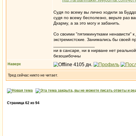
http://arslanmaker.livejournal.com/467
Судя по всему вы лично ходили за Буддо
судя по всему бесполезно, верьте раз в
Дхарму, а за это могу и забанить.
Со своими "пятиминутками ненависти" к 
экстремистские. Занимались бы своей пра
_________________
ни в сансаре, ни в нирване нет реально
безошибочны
Наверх
Тред сейчас никто не читает.
Страница
62
из
94