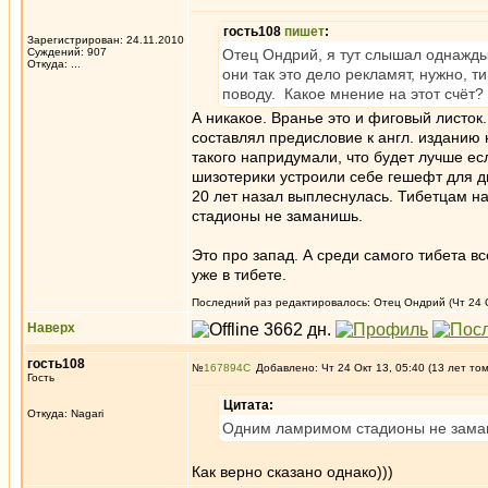
гость108
пишет
:
Зарегистрирован: 24.11.2010
Суждений: 907
Отец Ондрий, я тут слышал однажды,
Откуда: ...
они так это дело рекламят, нужно, т
поводу. Какое мнение на этот счёт?
А никакое. Вранье это и фиговый листок
составлял предисловие к англ. изданию 
такого напридумали, что будет лучше ес
шизотерики устроили себе гешефт для диб
20 лет назал выплеснулась. Тибетцам на
стадионы не заманишь.
Это про запад. А среди самого тибета в
уже в тибете.
Последний раз редактировалось: Отец Ондрий (Чт 24 Ок
Наверх
гость108
№
167894
Добавлено: Чт 24 Окт 13, 05:40 (13 лет то
Гость
Цитата:
Откуда: Nagari
Одним ламримом стадионы не зама
Как верно сказано однако)))