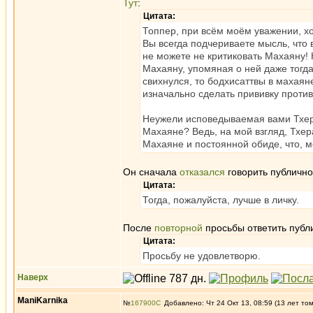
Тут
:
Цитата:
Топпер, при всём моём уважении, хо
Вы всегда подчериваете мысль, что 
не можете не критиковать Махаяну! 
Махаяну, упомяная о ней даже тогда 
свихнулся, то бодхисаттвы в махаян
изначально сделать прививку проти
Неужели исповедываемая вами Тхера
Махаяне? Ведь, на мой взгляд, Тхе
Махаяне и постоянной обиде, что, 
Он сначала
отказался
говорить публично,
Цитата:
Тогда, пожалуйста, лучше в личку.
После
повторной
просьбы ответить публ
Цитата:
Просьбу не удовлетворю.
Наверх
ManiKarnika
№
167900
Добавлено: Чт 24 Окт 13, 08:59 (13 лет то