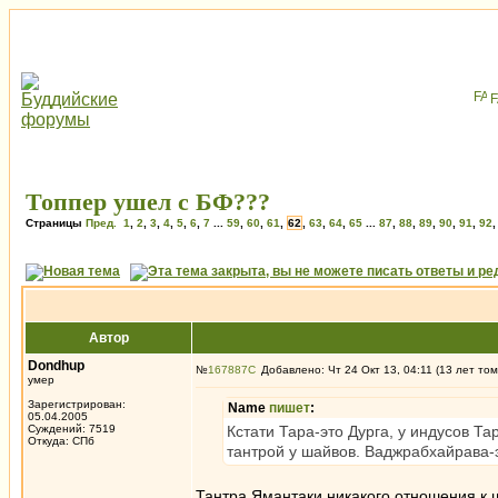
Топпер ушел с БФ???
Страницы
Пред.
1
,
2
,
3
,
4
,
5
,
6
,
7
...
59
,
60
,
61
,
62
,
63
,
64
,
65
...
87
,
88
,
89
,
90
,
91
,
92
Автор
Dondhup
№
167887
Добавлено: Чт 24 Окт 13, 04:11 (13 лет том
умер
Зарегистрирован:
Name
пишет
:
05.04.2005
Суждений: 7519
Кстати Тара-это Дурга, у индусов Т
Откуда: СПб
тантрой у шайвов. Ваджрабхайрава-э
Тантра Ямантаки никакого отношения к 