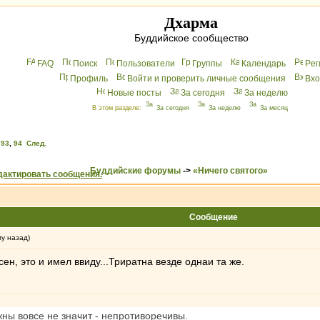
Дхарма
Буддийское сообщество
FAQ
Поиск
Пользователи
Группы
Календарь
Peг
Профиль
Войти и проверить личные сообщения
Вхo
Новые посты
За сегодня
За неделю
В этом разделе:
За сегодня
За неделю
За месяц
,
93
,
94
След.
Буддийские форумы
->
«Ничего святого»
Сообщение
му назад)
ен, это и имел ввиду...Триратна везде однаи та же.
ны вовсе не значит - непротиворечивы.