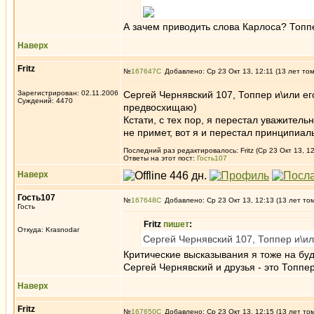
А зачем приводить слова Карлоса? Топпе
Наверх
Fritz
№
167647
Добавлено: Ср 23 Окт 13, 12:11 (13 лет то
Зарегистрирован: 02.11.2006
Сергей Чернявский 107, Топпер и\или ег
Суждений: 4470
предвосхищаю)
Кстати, с тех пор, я перестал уважител
не примет, вот я и перестал принципиал
Последний раз редактировалось: Fritz (Ср 23 Окт 13, 1
Ответы на этот пост:
Гость107
Наверх
Гость107
№
167648
Добавлено: Ср 23 Окт 13, 12:13 (13 лет то
Гость
Fritz
пишет
:
Откуда: Krasnodar
Сергей Чернявский 107, Топпер и\ил
Критические высказывания я тоже на буд
Сергей Чернявский и друзья - это Топпе
Наверх
Fritz
№
167650
Добавлено: Ср 23 Окт 13, 12:15 (13 лет то