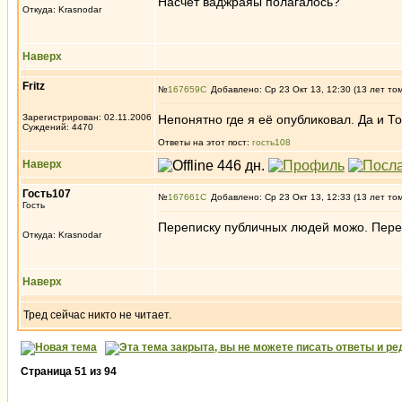
Насчет ваджраяы полагалось?
Откуда: Krasnodar
Наверх
Fritz
№
167659
Добавлено: Ср 23 Окт 13, 12:30 (13 лет то
Зарегистрирован: 02.11.2006
Непонятно где я её опубликовал. Да и Т
Суждений: 4470
Ответы на этот пост:
гость108
Наверх
Гость107
№
167661
Добавлено: Ср 23 Окт 13, 12:33 (13 лет то
Гость
Переписку публичных людей можо. Переп
Откуда: Krasnodar
Наверх
Тред сейчас никто не читает.
Страница
51
из
94