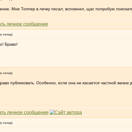
ение. Мне Топпер в личку песал, вспомнил, щас попробую поискать
му назад)
о! Браво!
му назад)
аво публиковать. Особенно, если она не касается частной жизни др
му назад)