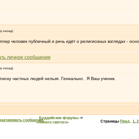
му назад)
оппер человек публичный и речь идёт о религиозных взглядах - ос
му назад)
иску частных людей нельзя. Гениально. Я Ваш ученик.
Буддийские форумы
->
Страницы
Пред.
1
,
2
«Ничего святого»