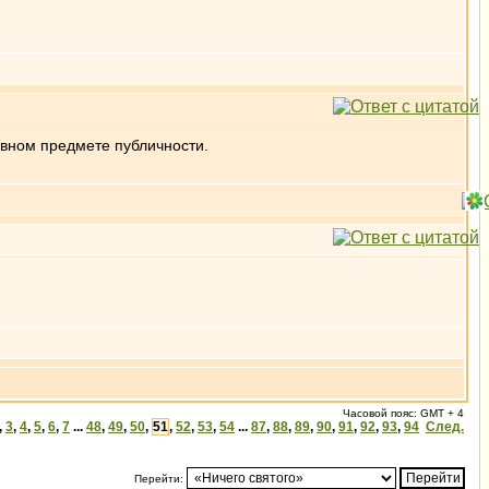
новном предмете публичности.
Часовой пояс: GMT + 4
,
3
,
4
,
5
,
6
,
7
...
48
,
49
,
50
,
51
,
52
,
53
,
54
...
87
,
88
,
89
,
90
,
91
,
92
,
93
,
94
След.
Перейти: