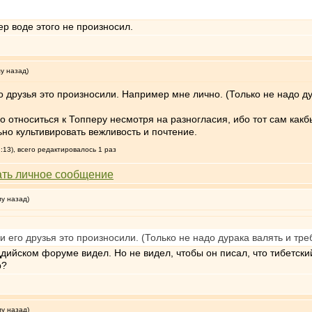
р воде этого не произносил.
му назад)
о друзья это произносили. Например мне лично. (Только не надо ду
ьно относиться к Топперу несмотря на разногласия, ибо тот сам ка
ьно культивировать вежливость и почтение.
2:13), всего редактировалось 1 раз
му назад)
и его друзья это произносили. (Только не надо дурака валять и тр
дийском форуме видел. Но не видел, чтобы он писал, что тибетски
р?
му назад)