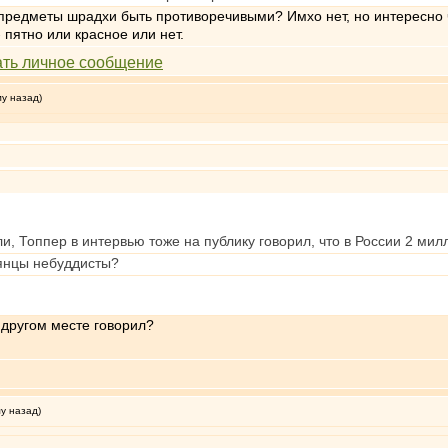
и предметы шрадхи быть противоречивыми? Имхо нет, но интересно чт
 пятно или красное или нет.
му назад)
и, Топпер в интервью тоже на публику говорил, что в России 2 ми
аянцы небуддисты?
 другом месте говорил?
му назад)