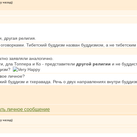
му назад)
и, другая религия.
с оговорками. Тибетский буддизм назван буддизмом, а не тибетски
атно заявляли аналогично.
ути, дла Топпера и Ко - представители
другой религии
и не буддист
ддизм?
вое личное?
ский буддизм и тхеравада. Речь о двух направлениях внутри буддиз
му назад)