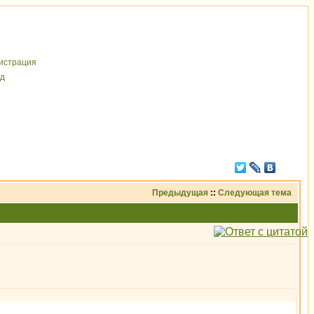
иcтрaция
д
Предыдущая
::
Следующая тема