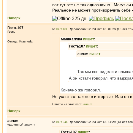
вот тут все не так однозначно...Могут л
Реальное не может противоречить себе -
Наверх
Гость107
№
167618
Добавлено: Ср 23 Окт 13, 09:55 (13 лет то
Гость
ManiKarnika
пишет
:
Откуда: Krasnodar
Гость107
пишет
:
aurum
пишет
:
Так мы все видели и слышал
А он кстати говорил, что ваджр
Конечно же говорил.
Не услышал такого в интервью. Или он в
Ответы на этот пост:
aurum
Наверх
aurum
№
167624
Добавлено: Ср 23 Окт 13, 11:29 (13 лет то
удаленный аккаунт
Гость107
пишет
: