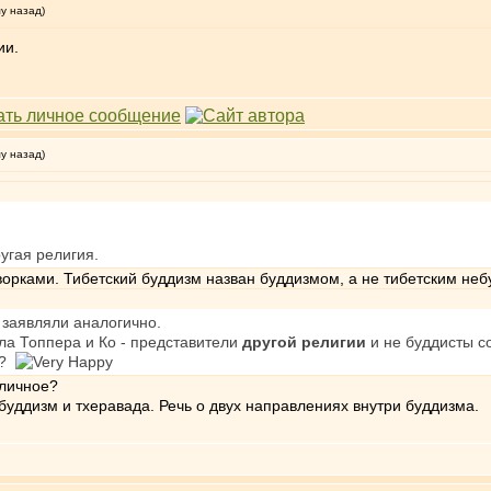
му назад)
ии.
му назад)
ругая религия.
оворками. Тибетский буддизм назван буддизмом, а не тибетским не
 заявляли аналогично.
 дла Топпера и Ко - представители
другой религии
и не буддисты со
м?
 личное?
 буддизм и тхеравада. Речь о двух направлениях внутри буддизма.