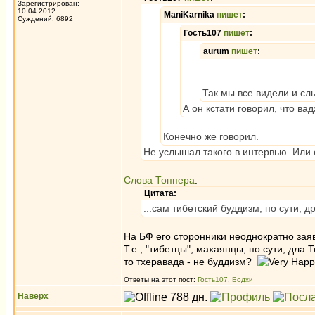
Зарегистрирован:
10.04.2012
ManiKarnika
пишет
:
Суждений: 6892
Гость107
пишет
:
aurum
пишет
:
Так мы все видели и сл
А он кстати говорил, что в
Конечно же говорил.
Не услышал такого в интервью. Или 
Слова Топпера
:
Цитата:
...сам тибетский буддизм, по сути, д
На БФ его сторонники неоднократно зая
Т.е., "тибетцы", махаянцы, по сути, дла
то тхеравада - не буддизм?
Ответы на этот пост:
Гость107
,
Бодхи
Наверх