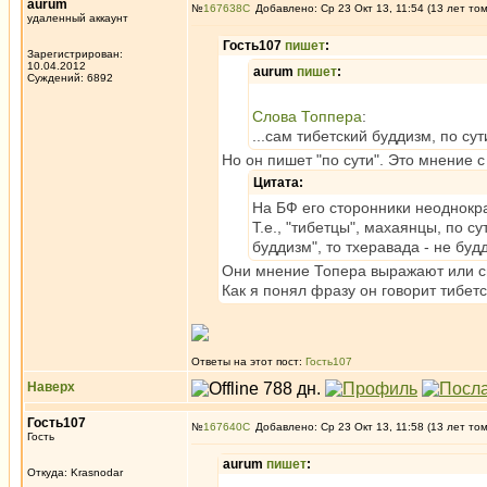
aurum
№
167638
Добавлено: Ср 23 Окт 13, 11:54 (13 лет то
удаленный аккаунт
Гость107
пишет
:
Зарегистрирован:
10.04.2012
aurum
пишет
:
Суждений: 6892
Слова Топпера
:
...сам тибетский буддизм, по сут
Но он пишет "по сути". Это мнение 
Цитата:
На БФ его сторонники неоднокр
Т.е., "тибетцы", махаянцы, по с
буддизм", то тхеравада - не бу
Они мнение Топера выражают или с
Как я понял фразу он говорит тибет
Ответы на этот пост:
Гость107
Наверх
Гость107
№
167640
Добавлено: Ср 23 Окт 13, 11:58 (13 лет то
Гость
aurum
пишет
:
Откуда: Krasnodar