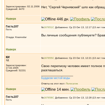
Зарегистрирован: 02.11.2006
Нет, "Сергей Чернявский" шло как обращ
Суждений: 4470
Наверх
Гость107
№
167651
Добавлено: Ср 23 Окт 13, 12:17 (13 лет то
Гость
Вы личные сообщения публикуете? Брав
Откуда: Krasnodar
Наверх
КИ
№
167655
Добавлено: Ср 23 Окт 13, 12:21 (13 лет то
3Д
Зарегистрирован:
Свою переписку человек имеет полное пр
17.02.2005
разглашаться.
Суждений: 52231
_________________
Буддизм чистой воды
Ответы на этот пост:
Полосатик
Наверх
Гость107
№
167658
Добавлено: Ср 23 Окт 13, 12:28 (13 лет то
Гость