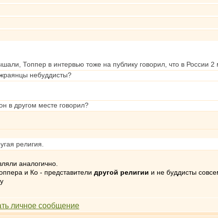
ышали, Топпер в интервью тоже на публику говорил, что в России 
аджраянцы небуддисты?
он в другом месте говорил?
ругая религия.
вляли аналогично.
 Топпера и Ко - представители
другой религии
и не буддисты совсем