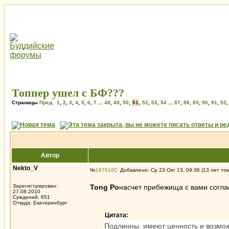
Топпер ушел с БФ???
Страницы
Пред.
1
,
2
,
3
,
4
,
5
,
6
,
7
...
48
,
49
,
50
,
51
,
52
,
53
,
54
...
87
,
88
,
89
,
90
,
91
,
92
Автор
Nekto_V
№
167616
Добавлено: Ср 23 Окт 13, 09:36 (13 лет то
Зарегистрирован:
Tong Po
насчет прибежища с вами соглас
27.08.2010
Суждений: 651
Откуда: Екатеринбург
Цитата:
Подлинны, имеют ценность и возмож