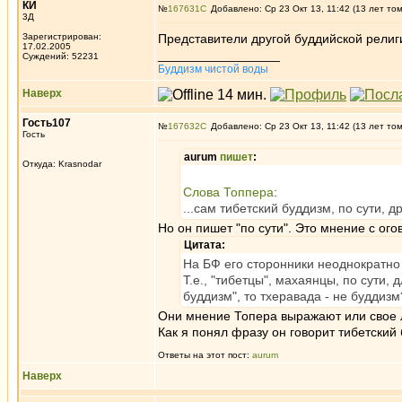
КИ
№
167631
Добавлено: Ср 23 Окт 13, 11:42 (13 лет то
3Д
Зарегистрирован:
Представители другой буддийской религ
17.02.2005
_________________
Суждений: 52231
Буддизм чистой воды
Наверх
Гость107
№
167632
Добавлено: Ср 23 Окт 13, 11:42 (13 лет то
Гость
aurum
пишет
:
Откуда: Krasnodar
Слова Топпера
:
...сам тибетский буддизм, по сути, д
Но он пишет "по сути". Это мнение с ог
Цитата:
На БФ его сторонники неоднократно
Т.е., "тибетцы", махаянцы, по сути,
буддизм", то тхеравада - не буддиз
Они мнение Топера выражают или свое
Как я понял фразу он говорит тибетский
Ответы на этот пост:
aurum
Наверх