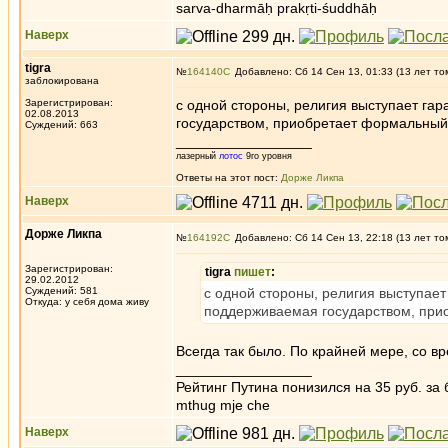
sarva-dharmāḥ prakṛti-śuddhāḥ
Наверх
tigra
№
164140
Добавлено: Сб 14 Сен 13, 01:33 (13 лет то
заблокирована
Зарегистрирован:
с одной стороны, религия выступает гар
02.08.2013
государством, приобретает формальный
Суждений: 663
_________________
лазерный
лотос
9го уровня
Ответы на этот пост:
Дорже Ликпа
Наверх
Дорже Ликпа
№
164192
Добавлено: Сб 14 Сен 13, 22:18 (13 лет то
Зарегистрирован:
tigra
пишет
:
29.02.2012
Суждений: 581
с одной стороны, религия выступает
Откуда: у себя дома живу
поддерживаемая государством, при
Всегда так было. По крайней мере, со в
_________________
Рейтинг Путина понизился на 35 руб. за 
mthug mje che
Наверх