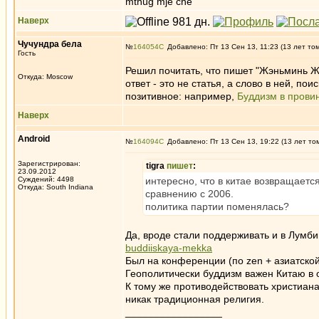
mthug mje che
Наверх
Чучундра бела
№
164054
Добавлено: Пт 13 Сен 13, 11:23 (13 лет то
Гость
Решил почитать, что пишет "Жэньминь Жи
Откуда: Moscow
ответ - это не статья, а слово в ней, п
позитивное: например,
Буддизм в прови
Наверх
Android
№
164094
Добавлено: Пт 13 Сен 13, 19:22 (13 лет то
Зарегистрирован:
tigra
пишет
:
23.09.2012
Суждений: 4498
интересно, что в китае возвращаетс
Откуда: South Indiana
сравнению с 2006.
политика партии поменялась?
Да, вроде стали поддерживать и в Лумб
buddiiskaya-mekka
Был на конференции (по zen + азиатско
Геополитически буддизм важен Китаю в 
К тому же противодействовать христиана
никак традиционная религия.
_________________