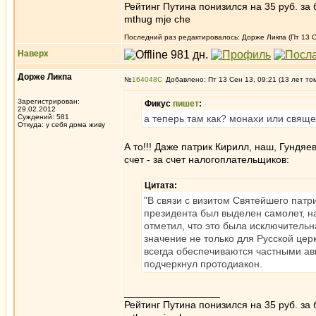
Рейтинг Путина понизился на 35 руб. за 
mthug mje che
Последний раз редактировалось: Дорже Ликпа (Пт 13 Се
Наверх
Дорже Ликпа
№
164048
Добавлено: Пт 13 Сен 13, 09:21 (13 лет то
Зарегистрирован:
Фикус
пишет
:
29.02.2012
Суждений: 581
а теперь там как? монахи или свящ
Откуда: у себя дома живу
А то!!! Даже патрик Кирилл, наш, Гундяе
счет - за счет налогоплательщиков:
Цитата:
"В связи с визитом Святейшего пат
президента был выделен самолет, на
отметил, что это была исключительн
значение не только для Русской цер
всегда обеспечиваются частными ав
подчеркнул протодиакон.
_________________
Рейтинг Путина понизился на 35 руб. за 