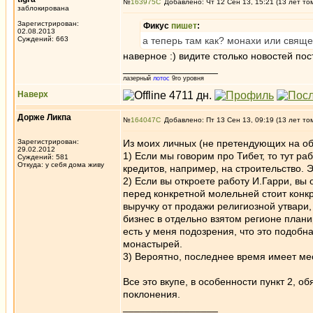
№
163975
Добавлено: Чт 12 Сен 13, 15:21 (13 лет то
заблокирована
Зарегистрирован:
Фикус
пишет
:
02.08.2013
Суждений: 663
а теперь там как? монахи или свящ
наверное :) видите столько новостей пос
_________________
лазерный
лотос
9го уровня
Наверх
Дорже Ликпа
№
164047
Добавлено: Пт 13 Сен 13, 09:19 (13 лет то
Зарегистрирован:
Из моих личных (не претендующих на об
29.02.2012
1) Если мы говорим про Тибет, то тут р
Суждений: 581
Откуда: у себя дома живу
кредитов, например, на строительство. 
2) Если вы откроете работу И.Гарри, вы 
перед конкретной молельней стоит конк
выручку от продажи религиозной утвари,
бизнес в отдельно взятом регионе плани
есть у меня подозрения, что это подобн
монастырей.
3) Вероятно, последнее время имеет ме
Все это вкупе, в особенности пункт 2, 
поклонения.
_________________