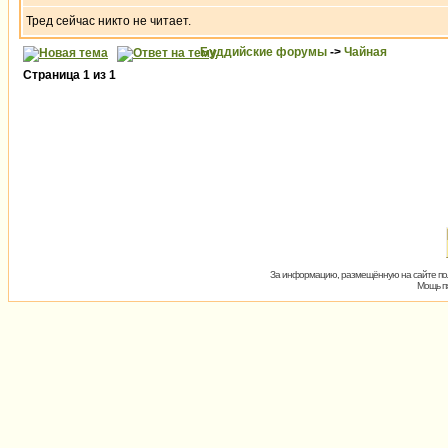
Тред сейчас никто не читает.
Буддийские форумы
->
Чайная
Страница
1
из
1
За информацию, размещённую на сайте пол
Мощь пх