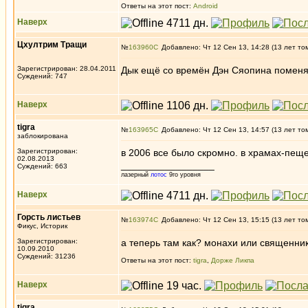
Ответы на этот пост:
Android
Наверх
Цхултрим Тращи
№
163960
Добавлено: Чт 12 Сен 13, 14:28 (13 лет то
Зарегистрирован: 28.04.2011
Дык ещё со времён Дэн Сяопина поменя
Суждений: 747
Наверх
tigra
№
163965
Добавлено: Чт 12 Сен 13, 14:57 (13 лет то
заблокирована
Зарегистрирован:
в 2006 все было скромно. в храмах-пещ
02.08.2013
_________________
Суждений: 663
лазерный
лотос
9го уровня
Наверх
Горсть листьев
№
163974
Добавлено: Чт 12 Сен 13, 15:15 (13 лет то
Фикус, Историк
Зарегистрирован:
а теперь там как? монахи или священни
10.09.2010
Суждений: 31236
Ответы на этот пост:
tigra
,
Дорже Ликпа
Наверх
tigra