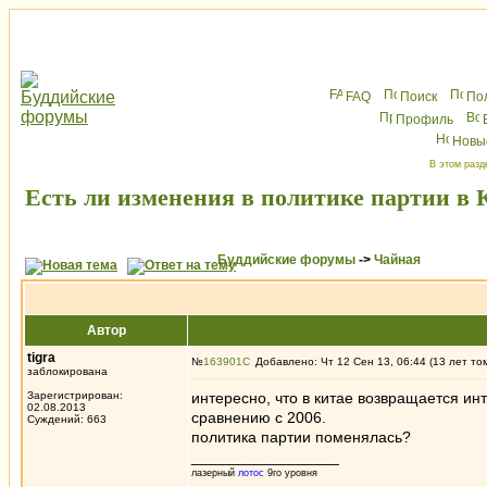
FAQ
Поиск
По
Профиль
Новы
В этом разд
Есть ли изменения в политике партии в 
Буддийские форумы
->
Чайная
Автор
tigra
№
163901
Добавлено: Чт 12 Сен 13, 06:44 (13 лет то
заблокирована
Зарегистрирован:
интересно, что в китае возвращается ин
02.08.2013
сравнению с 2006.
Суждений: 663
политика партии поменялась?
_________________
лазерный
лотос
9го уровня