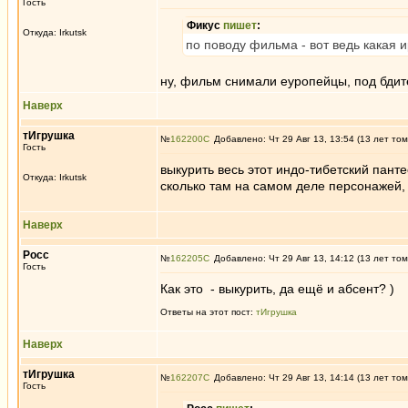
Гость
Фикус
пишет
:
Откуда: Irkutsk
по поводу фильма - вот ведь какая 
ну, фильм снимали еуропейцы, под бд
Наверх
тИгрушка
№
162200
Добавлено: Чт 29 Авг 13, 13:54 (13 лет том
Гость
выкурить весь этот индо-тибетский пант
Откуда: Irkutsk
сколько там на самом деле персонажей, 
Наверх
Росс
№
162205
Добавлено: Чт 29 Авг 13, 14:12 (13 лет том
Гость
Как это - выкурить, да ещё и абсент? )
Ответы на этот пост:
тИгрушка
Наверх
тИгрушка
№
162207
Добавлено: Чт 29 Авг 13, 14:14 (13 лет том
Гость