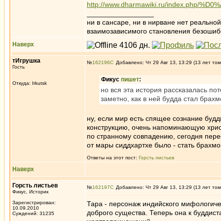
http://www.dharmawiki.ru/index.php
_________________
ни в сансаре, ни в нирване нет реально
взаимозависимого становления безоши
Наверх
тИгрушка
№
162196
Добавлено: Чт 29 Авг 13, 13:29 (13 лет том
Гость
Фикус
пишет
:
Откуда: Irkutsk
но вся эта история рассказалась по
заметно, как в ней будда стал брах
ну, если мир есть спящее сознание будд
конструкцию, очень напоминающую хри
по странному совпадению, сегодня пер
от мары сиддхартхе было - стать брахмо
Ответы на этот пост:
Горсть листьев
Наверх
Горсть листьев
№
162197
Добавлено: Чт 29 Авг 13, 13:29 (13 лет том
Фикус, Историк
Зарегистрирован:
Тара - персонаж индийского мифологиче
10.09.2010
доброго существа. Теперь она к буддист
Суждений: 31235