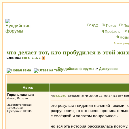
FAQ
Поиск
По
Профиль
Новы
В этом разд
что делает тот, кто пробудился в этой жи
Страницы
Пред.
1
,
2
,
3
,
4
Буддийские форумы
->
Дискуссии
Автор
Горсть листьев
№
162175
Добавлено: Чт 29 Авг 13, 09:37 (13 лет том
Фикус, Историк
Зарегистрирован:
это результат видения явлений такими, к
10.09.2010
разрушения, то это очень проницатель
Суждений: 31235
с селёдкой и халатом понравилось.
но вся эта история рассказалась потому,