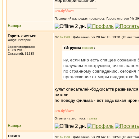
жертвоприношений.
_________________
нео-буддист
Последний раз редактировалось: Горсть листьев (Чт 29 
Наверх
Горсть листьев
№
162198
Добавлено: Чт 29 Авг 13, 13:31 (13 лет том
Фикус, Историк
Зарегистрирован:
тИгрушка
пишет
:
10.09.2010
Суждений: 31235
ну, если мир есть спящее сознание 
получаем конструкцию, очень напо
по странному совпадению, сегодня 
предложение от мары сиддхартхе бы
культ спасателей-бодхисаттв развивался
витали.
по поводу фильма - вот ведь какая ирон
_________________
нео-буддист
Ответы на этот пост:
такита
Наверх
такита
№
162199
Добавлено: Чт 29 Авг 13, 13:50 (13 лет том