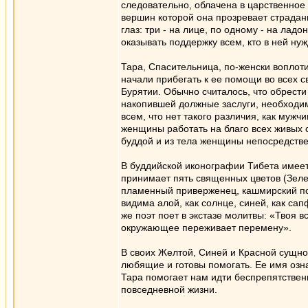
следовательно, облачена в царственное
вершин которой она прозревает страдан
глаз: три - на лице, по одному - на лад
оказывать поддержку всем, кто в ней нуж
Тара, Спасительница, по-женски воплот
начали прибегать к ее помощи во всех с
Бурятии. Обычно считалось, что обрест
накопившей должные заслуги, необходи
всем, что нет такого различия, как мужч
женщины работать на благо всех живых с
буддой и из тела женщины непосредстве
В буддийской иконографии Тибета имеет
принимает пять священных цветов (Зеле
пламенный приверженец, кашмирский по
видима алой, как солнце, синей, как сап
же поэт поет в экстазе молитвы: «Твоя 
окружающее переживает перемену».
В своих Желтой, Синей и Красной сущно
любящие и готовы помогать. Ее имя озн
Тара помогает нам идти беспрепятственн
повседневной жизни.