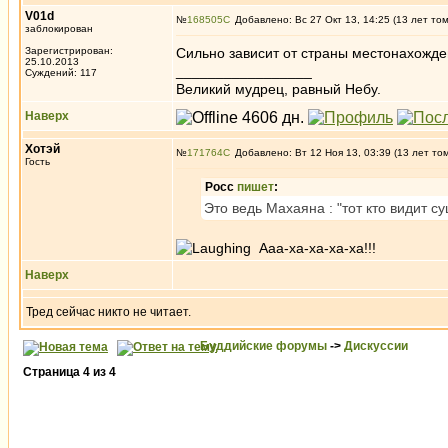
V01d
№
168505
Добавлено: Вс 27 Окт 13, 14:25 (13 лет то
заблокирован
Зарегистрирован:
Сильно зависит от страны местонахожде
25.10.2013
_________________
Суждений: 117
Великий мудрец, равный Небу.
Наверх
Хотэй
№
171764
Добавлено: Вт 12 Ноя 13, 03:39 (13 лет то
Гость
Росс
пишет
:
Это ведь Махаяна : "тот кто видит су
Ааа-ха-ха-ха-ха!!!
Наверх
Тред сейчас никто не читает.
Буддийские форумы
->
Дискуссии
Страница
4
из
4