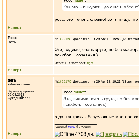
Росс
пишет
:
Как это - выкурить, да ещё и абсент?
росс, это - очень сложно! вот я пишу, чт
Наверх
Росс
№
162215
Добавлено: Чт 29 Авг 13, 15:58 (13 лет том
Гость
Это, видимо, очень круто, но без мастер
психбол... сознания.)
Ответы на этот пост:
tigra
Наверх
tigra
№
162217
Добавлено: Чт 29 Авг 13, 16:21 (13 лет том
заблокирована
Зарегистрирован:
Росс
пишет
:
02.08.2013
Суждений: 663
Это, видимо, очень круто, но без ма
психбол... сознания.)
о да, тантрики - безусловные мастера хо
_________________
лазерный
лотос
9го уровня
Наверх