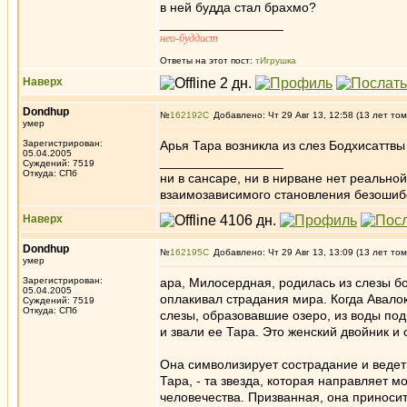
в ней будда стал брахмо?
_________________
нео-буддист
Ответы на этот пост:
тИгрушка
Наверх
Dondhup
№
162192
Добавлено: Чт 29 Авг 13, 12:58 (13 лет том
умер
Зарегистрирован:
Арья Тара возникла из слез Бодхисаттвы
05.04.2005
_________________
Суждений: 7519
Откуда: СПб
ни в сансаре, ни в нирване нет реально
взаимозависимого становления безоши
Наверх
Dondhup
№
162195
Добавлено: Чт 29 Авг 13, 13:09 (13 лет том
умер
Зарегистрирован:
ара, Милосердная, родилась из слезы б
05.04.2005
оплакивал страдания мира. Когда Авало
Суждений: 7519
Откуда: СПб
слезы, образовавшие озеро, из воды под
и звали ее Тара. Это женский двойник и
Она символизирует сострадание и ведет
Тара, - та звезда, которая направляет 
человечества. Призванная, она приноси