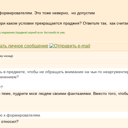
формирователям. Это тоже неверно, но допустим
при каком условии прекращается праджня? Ответьте так, как счита
следовании (праджня) корней всех беспокойств ума.
му назад)
сь в предмете, чтобы не обращать внимание на чьи-то неаргумент
 мнением?
у?
в теме, пудрите мозг людям своими фантазиями. Вместо того, чтобы
ю к формирователям.
а относил?