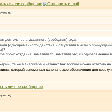
му назад)
ная деятельность указанного (свободная) вида.
 воля (одновременность действия и отсутствия мысли о принужден
ы)?
акое происхождение: заметили то, заметили это, из одновременност
дхармы, те же манасикара и четана? Как вообще можно ответить н
миста, который вспоминает каноническое обозначение для совокупн
му назад)