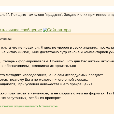
лей". Поищите там слово "праджня". Заодно и о их причинности п
му назад)
ится, а что не нравится. Я вполне уверен в своих знаниях, поскол
 Я не читаю книжки, мне достаточно сутр канона и комментариев уч
 теперь к формирователям. Понятно, что для Вас аятаны включаю
 и обозначением, смешивая их произвольно.
это методика исследования, а не сам исследуемый предмет.
тся, поэтому Вы и не можете ничего о ней сказать.
ращаются, при условии невежества и его прекращения.
жно практиковать изученное, а не спорить о нем на форумах. Так 
 же запутанных, чтобы их проверять.
следовании (праджня) корней всех беспокойств ума.