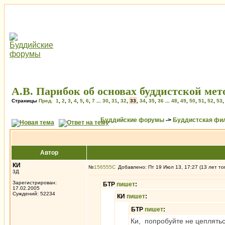
А.В. Парибок об основах буддистской ме
Страницы
Пред.
1
,
2
,
3
,
4
,
5
,
6
,
7
...
30
,
31
,
32
,
33
,
34
,
35
,
36
...
48
,
49
,
50
,
51
,
52
,
53
Буддийские форумы
->
Буддистская фи
Автор
КИ
№
156555
Добавлено: Пт 19 Июл 13, 17:27 (13 лет то
3Д
Зарегистрирован:
БТР
пишет
:
17.02.2005
Суждений: 52234
КИ
пишет
:
БТР
пишет
:
Ки, попробуйте не цеплятьс