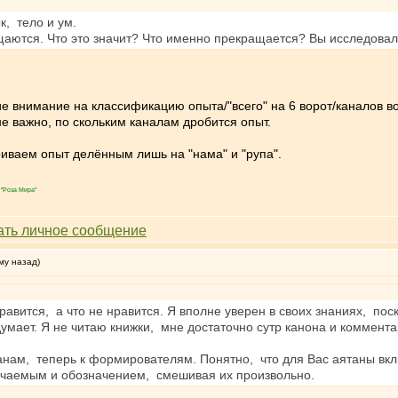
к, тело и ум.
щаются. Что это значит? Что именно прекращается? Вы исследовал
е внимание на классификацию опыта/"всего" на 6 ворот/каналов в
не важно, по скольким каналам дробится опыт.
иваем опыт делённым лишь на "нама" и "рупа".
"Роза Мира"
му назад)
нравится, а что не нравится. Я вполне уверен в своих знаниях, по
 думает. Я не читаю книжки, мне достаточно сутр канона и коммент
нам, теперь к формирователям. Понятно, что для Вас аятаны вкл
ачаемым и обозначением, смешивая их произвольно.