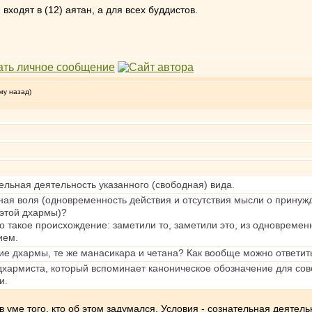
ходят в (12) аятан, а для всех буддистов.
му назад)
тельная деятельность указанного (свободная) вида.
дная воля (одновременность действия и отсутствия мысли о прину
этой дхармы)?
то такое происхождение: заметили то, заметили это, из одновремен
ием.
чие дхармы, те же манасикара и четана? Как вообще можно ответи
дхармиста, который вспоминает каноническое обозначение для сов
и.
в уме того, кто об этом задумался. Условия - сознательная деятель