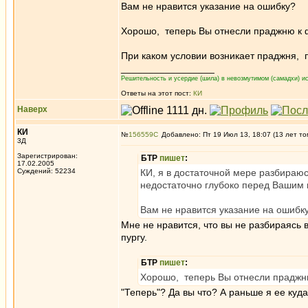
Вам не нравится указание на ошибку?
Хорошо, теперь Вы отнесли праджню к 
При каком условии возникает праджня, 
_________________
Решительность и усердие (шила) в невозмутимом (самадхи) ис
Ответы на этот пост:
КИ
Наверх
КИ
№
156559
Добавлено: Пт 19 Июл 13, 18:07 (13 лет то
3Д
Зарегистрирован:
БТР
пишет
:
17.02.2005
Суждений: 52234
КИ, я в достаточной мере разбираю
недостаточно глубоко перед Вашим
Вам не нравится указание на ошибк
Мне не нравится, что вы не разбираясь 
пургу.
БТР
пишет
:
Хорошо, теперь Вы отнесли праджн
"Теперь"? Да вы что? А раньше я ее куд