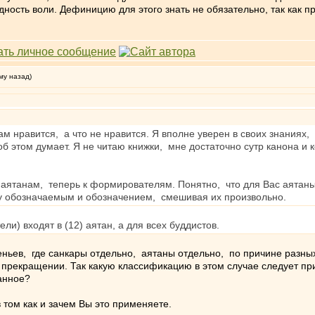
дность воли. Дефиницию для этого знать не обязательно, так как 
му назад)
Вам нравится, а что не нравится. Я вполне уверен в своих знаниях
 об этом думает. Я не читаю книжки, мне достаточно сутр канона и
аятанам, теперь к формирователям. Понятно, что для Вас аятаны
у обозначаемым и обозначением, смешивая их произвольно.
и) входят в (12) аятан, а для всех буддистов.
еньев, где санкары отдельно, аятаны отдельно, по причине разны
и прекращении. Так какую классификацию в этом случае следует п
занное?
 том как и зачем Вы это применяете.