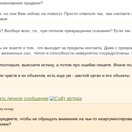
озникновении праджни?
и, но они Вам сейчас не помогут. Просто ответьте так, как считае
жня.
? Вообще всех, т.е., при полном прекращении сознания? Если так 
ы не знаете о том, что выходит за пределы контакта. Даже с прекр
изненных сил, тепло и способности невероятно сосредоточены. К
 поспорьте, выясните истину, а потом про ошибки пишите. Иначе по
яти чувств и их объектов, есть еще ум - шестой орган и его объекты
му назад)
 предмете, чтобы не обращать внимание на чьи-то неаргументиров
ением?