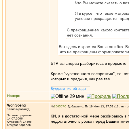
Что Вы можете сказать о в
Я в курсе, что такое матрик
условии прекращается прад
С прекращением какого контакта
нет сознания.
Вот здесь и кроется Ваша ошибка. В
что не прекращены формирователи ж
БТР, вы сперва разберитесь в предмете,
Кроме "чувственного восприятия", т.е. п
которых и праджня, как раз там.
_________________
Буддизм чистой воды
Наверх
Won Soeng
№
156557
Добавлено: Пт 19 Июл 13, 17:52 (13 лет то
заблокирован(а)
Зарегистрирован:
КИ, я в достаточной мере разбираюсь в
14.07.2006
недостаточно глубоко перед Вашим мн
Суждений: 14466
Откуда: Королев