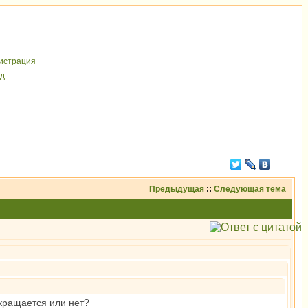
иcтрaция
д
Предыдущая
::
Следующая тема
екращается или нет?