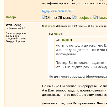
отрефлексировал это, тот осознал свобо
_________________
Буддизм чистой воды
Наверх
Won Soeng
№
156569
Добавлено: Пт 19 Июл 13, 18:59 (13 лет то
заблокирован(а)
Зарегистрирован:
КИ
пишет
:
14.07.2006
Суждений: 14466
БТР
пишет
:
Откуда: Королев
Ки, мне нет дела до того, что 
мне нет дела до того, кто и что
заблуждений.
Прежде Вы относили праджню к 
что Вы не видите разницы межд
Не для меня самскары (формировател
Но именно Вы сейчас игнорируете 12 зв
А я Вам вопрос задал о возникновении 
доказывать что-то вообще с этим несвя
Дело не в том, что Вы прочитали. Дело в