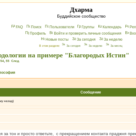
Дхарма
Буддийское сообщество
FAQ
Поиск
Пользователи
Группы
Календарь
Peг
Профиль
Войти и проверить личные сообщения
Вхo
Новые посты
За сегодня
За неделю
В этом разделе:
За сегодня
За неделю
За месяц
тодологии на примере "Благородых Истин"
,
54
,
55
След.
лософия
Сообщение
му назад)
я за тон и просто ответьте, с прекращением контакта праджня пр