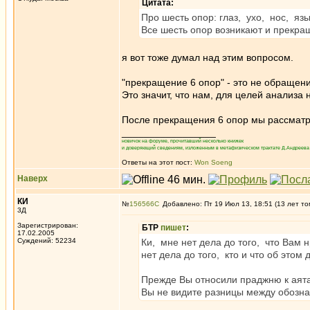
Цитата:
Про шесть опор: глаз, ухо, нос, язы
Все шесть опор возникают и прекра
я вот тоже думал над этим вопросом.
"прекращение 6 опор" - это не обращени
Это значит, что нам, для целей анализа 
После прекращения 6 опор мы рассматр
_________________
новичок на форуме, прочитавший несколько книжек
и доверяющий сведениям, изложенным в метафизическом трактате Д.Андреева 
Ответы на этот пост:
Won Soeng
Наверх
КИ
№
156566
Добавлено: Пт 19 Июл 13, 18:51 (13 лет то
3Д
Зарегистрирован:
БТР
пишет
:
17.02.2005
Суждений: 52234
Ки, мне нет дела до того, что Вам 
нет дела до того, кто и что об этом
Прежде Вы относили праджню к аята
Вы не видите разницы между обозн