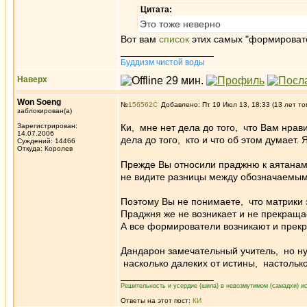
Цитата:
Это тоже неверно
Вот вам
список
этих самых "формировате
_________________
Буддизм чистой воды
Наверх
Won Soeng
№
156562
Добавлено: Пт 19 Июл 13, 18:33 (13 лет то
заблокирован(а)
Зарегистрирован:
Ки, мне нет дела до того, что Вам нрав
14.07.2006
дела до того, кто и что об этом думает.
Суждений: 14466
Откуда: Королев
Прежде Вы относили праджню к аятанам,
не видите разницы между обозначаемым
Поэтому Вы не понимаете, что матрики 
Праджня же не возникает и не прекращае
А все формирователи возникают и прек
Дандарон замечательный учитель, но ну
насколько далеких от истины, настолько
_________________
Решительность и усердие (шила) в невозмутимом (самадхи) ис
Ответы на этот пост:
КИ