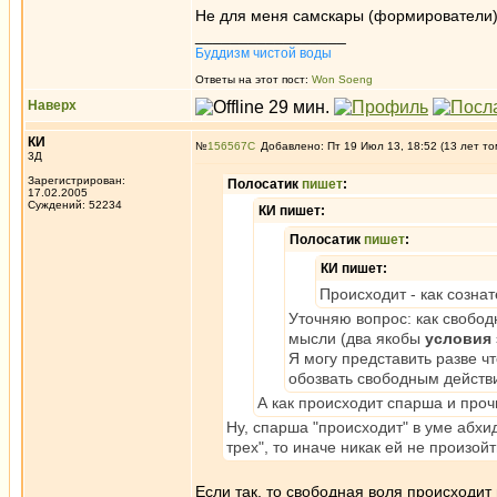
Не для меня самскары (формирователи) в
_________________
Буддизм чистой воды
Ответы на этот пост:
Won Soeng
Наверх
КИ
№
156567
Добавлено: Пт 19 Июл 13, 18:52 (13 лет то
3Д
Зарегистрирован:
Полосатик
пишет
:
17.02.2005
Суждений: 52234
КИ пишет:
Полосатик
пишет
:
КИ пишет:
Происходит - как созна
Уточняю вопрос: как свобо
мысли (два якобы
условия
Я могу представить разве ч
обозвать свободным действ
А как происходит спарша и про
Ну, спарша "происходит" в уме абхи
трех", то иначе никак ей не произойт
Если так, то свободная воля происходит 