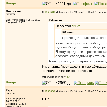
Наверх
Полосатик
№
156564
Добавлено: Пт 19 Июл 13, 18:41 (13 лет то
नक्तचारिन्
Зарегистрирован: 08.11.2010
КИ пишет:
Суждений: 2607
Полосатик
пишет
:
КИ пишет:
Происходит - как сознатель
Уточняю вопрос: как свободная
(два якобы
условия
этой дхарм
Я могу представить разве что т
обозвать свободным действием.
А как происходит спарша и прочие 
Ну, спарша "происходит" в уме абхидхар
то иначе никак ей не произойти.
Ответы на этот пост:
КИ
Наверх
Кира
№
156565
Добавлено: Пт 19 Июл 13, 18:43 (13 лет то
Кирилл
Зарегистрирован:
БТР
18.03.2012
Суждений: 11534
Откуда: Москва