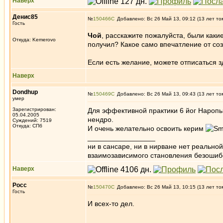
Наверх
Денис85
№
150466
Добавлено: Вс 26 Май 13, 09:12 (13 лет то
Гость
Чой
, расскажите пожалуйста, были каки
Откуда: Kemerovo
получил? Какое само впечатление от со
Если есть желание, можете отписаться 
Наверх
Dondhup
№
150469
Добавлено: Вс 26 Май 13, 09:43 (13 лет то
умер
Зарегистрирован:
Для эффективной практики 6 йог Нароп
05.04.2005
нендро.
Суждений: 7519
Откуда: СПб
И очень желательно освоить керим
_________________
ни в сансаре, ни в нирване нет реально
взаимозависимого становления безоши
Наверх
Росс
№
150470
Добавлено: Вс 26 Май 13, 10:15 (13 лет то
Гость
И всех-то дел.