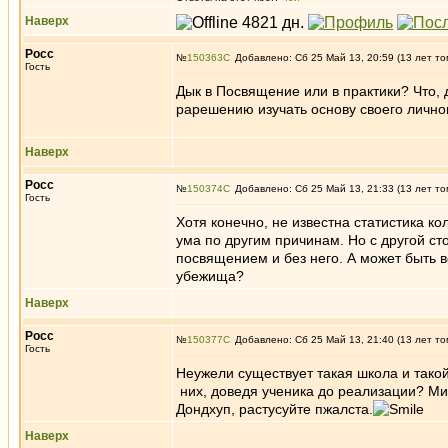
Наверх
Росс
№
150363
Добавлено: Сб 25 Май 13, 20:59 (13 лет то
Гость
Дык в Посвящение или в практики? Что, 
рарешению изучать основу своего личног
Наверх
Росс
№
150374
Добавлено: Сб 25 Май 13, 21:33 (13 лет то
Гость
Хотя конечно, не известна статистика к
ума по другим причинам. Но с другой сто
посвящением и без него. А может быть 
убежища?
Наверх
Росс
№
150377
Добавлено: Сб 25 Май 13, 21:40 (13 лет то
Гость
Неужели существует такая школа и тако
них, доведя ученика до реализации? Мил
Дондхуп, растусуйте пжалста.
Наверх