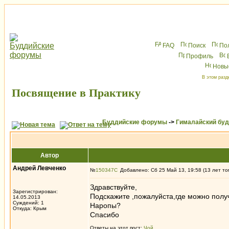
FAQ
Поиск
По
Профиль
Новы
В этом разд
Посвящение в Практику
Буддийские форумы
->
Гималайский бу
Автор
Андрей Левченко
№
150347
Добавлено: Сб 25 Май 13, 19:58 (13 лет то
Здравствуйте,
Зарегистрирован:
Подскажите ,пожалуйста,где можно полу
14.05.2013
Суждений: 1
Наропы?
Откуда: Крым
Спасибо
Ответы на этот пост:
Чой