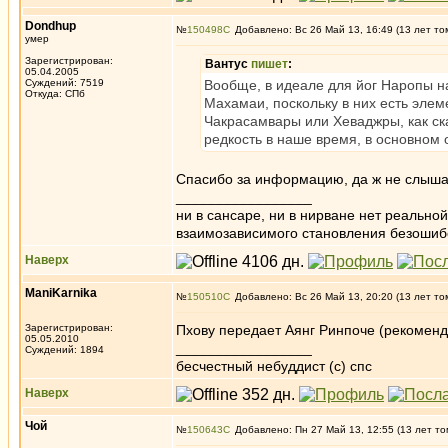
Dondhup
№
150498
Добавлено: Вс 26 Май 13, 16:49 (13 лет то
умер
Зарегистрирован:
Вантус
пишет
:
05.04.2005
Суждений: 7519
Вообще, в идеале для йог Наропы на
Откуда: СПб
Махамаи, поскольку в них есть элем
Чакрасамвары или Хеваджры, как с
редкость в наше время, в основном о
Спасибо за информацию, да ж не слыша
_________________
ни в сансаре, ни в нирване нет реально
взаимозависимого становления безоши
Наверх
ManiKarnika
№
150510
Добавлено: Вс 26 Май 13, 20:20 (13 лет то
Зарегистрирован:
Пхову передает Аянг Ринпоче (рекоменд
05.05.2010
_________________
Суждений: 1894
бесчестный небуддист (с) спс
Наверх
Чой
№
150643
Добавлено: Пн 27 Май 13, 12:55 (13 лет то