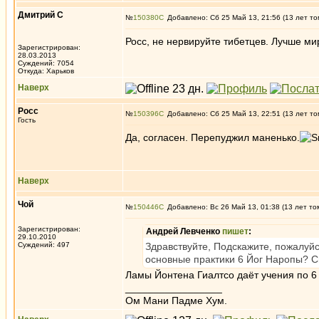
Дмитрий С
№
150380
Добавлено: Сб 25 Май 13, 21:56 (13 лет то
Росс, не нервируйте тибетцев. Лучше ми
Зарегистрирован:
28.03.2013
Суждений: 7054
Откуда: Харьков
Наверх
Росс
№
150396
Добавлено: Сб 25 Май 13, 22:51 (13 лет то
Гость
Да, согласен. Перепуджил маненько.
Наверх
Чой
№
150446
Добавлено: Вс 26 Май 13, 01:38 (13 лет то
Зарегистрирован:
Андрей Левченко
пишет
:
29.10.2010
Суждений: 497
Здравствуйте, Подскажите, пожалуй
основные практики 6 Йог Наропы? 
Ламы Йонтена Гиалтсо даёт учения по 6
_________________
Ом Мани Падме Хум.