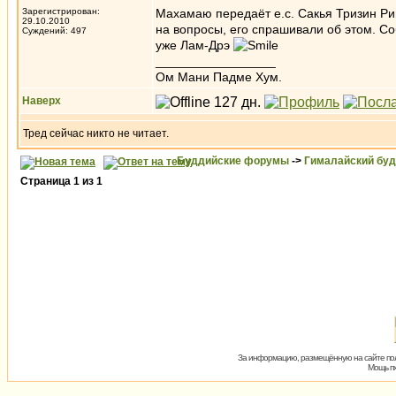
Зарегистрирован:
Махамаю передаёт е.с. Сакья Тризин Ри
29.10.2010
на вопросы, его спрашивали об этом. Со
Суждений: 497
уже Лам-Дрэ
_________________
Ом Мани Падме Хум.
Наверх
Тред сейчас никто не читает.
Буддийские форумы
->
Гималайский бу
Страница
1
из
1
За информацию, размещённую на сайте пол
Мощь пх