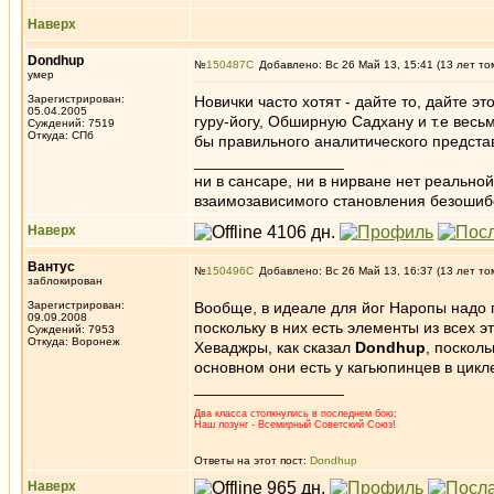
Наверх
Dondhup
№
150487
Добавлено: Вс 26 Май 13, 15:41 (13 лет то
умер
Зарегистрирован:
Новички часто хотят - дайте то, дайте эт
05.04.2005
гуру-йогу, Обширную Садхану и т.е весьм
Суждений: 7519
Откуда: СПб
бы правильного аналитического представ
_________________
ни в сансаре, ни в нирване нет реально
взаимозависимого становления безоши
Наверх
Вантус
№
150496
Добавлено: Вс 26 Май 13, 16:37 (13 лет то
заблокирован
Зарегистрирован:
Вообще, в идеале для йог Наропы надо 
09.09.2008
поскольку в них есть элементы из всех 
Суждений: 7953
Откуда: Воронеж
Хеваджры, как сказал
Dondhup
, поскол
основном они есть у кагьюпинцев в цикле
_________________
Два класса столкнулись в последнем бою;
Наш лозунг - Всемирный Советский Союз!
Ответы на этот пост:
Dondhup
Наверх