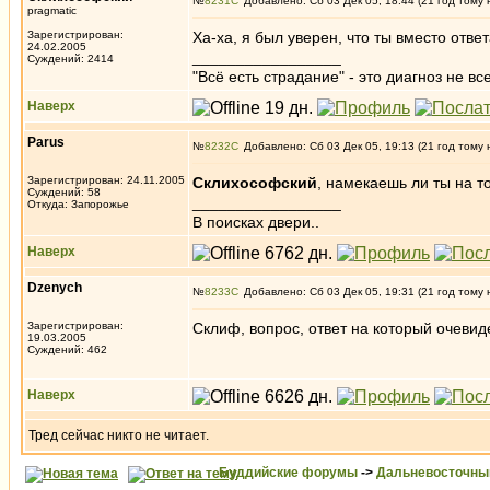
№
8231
Добавлено: Сб 03 Дек 05, 18:44 (21 год тому 
pragmatic
Зарегистрирован:
Ха-ха, я был уверен, что ты вместо отв
24.02.2005
_________________
Суждений: 2414
"Всё есть страдание" - это диагноз не вс
Наверх
Parus
№
8232
Добавлено: Сб 03 Дек 05, 19:13 (21 год тому 
Зарегистрирован: 24.11.2005
Склихософский
, намекаешь ли ты на т
Суждений: 58
_________________
Откуда: Запорожье
В поисках двери..
Наверх
Dzenych
№
8233
Добавлено: Сб 03 Дек 05, 19:31 (21 год тому 
Зарегистрирован:
Склиф, вопрос, ответ на который очевид
19.03.2005
Суждений: 462
Наверх
Тред сейчас никто не читает.
Буддийские форумы
->
Дальневосточны