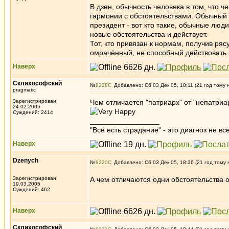
В дзен, обычность человека в том, что че
гармонии с обстоятельствами. Обычный 
президент - вот кто такие, обычные люд
новые обстоятельства и действует.
Тот, кто привязан к нормам, получив ря
омрачённый, не способный действовать к
Наверх
Склихософский
№
8228
Добавлено: Сб 03 Дек 05, 18:11 (21 год тому 
pragmatic
Зарегистрирован:
Чем отличается "патриарх" от "непатриа
24.02.2005
Суждений: 2414
_________________
"Всё есть страдание" - это диагноз не вс
Наверх
Dzenych
№
8230
Добавлено: Сб 03 Дек 05, 18:36 (21 год тому 
Зарегистрирован:
А чем отличаются одни обстоятельства о
19.03.2005
Суждений: 462
Наверх
Склихософский