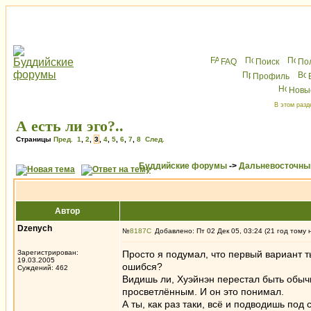
FAQ
Поиск
По
Профиль
Новы
В этом разд
А есть ли эго?..
Страницы
Пред.
1
,
2
,
3
,
4
,
5
,
6
,
7
,
8
След.
Буддийские форумы
->
Дальневосточны
Автор
Dzenych
№
8187
Добавлено: Пт 02 Дек 05, 03:24 (21 год тому 
Зарегистрирован:
Просто я подумал, что первый вариант т
19.03.2005
ошибся?
Суждений: 462
Видишь ли, Хуэйнэн перестал быть обычн
просветлённым. И он это понимал.
А ты, как раз таки, всё и подводишь под