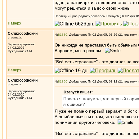
одно, а патриарх и затворничество - эт
могут решиться и за всю свою жизнь.
Последний раз редактировалось: Dzenych (Пт 02 Дек 05
Наверх
Склихософский
№
8188
Добавлено: Пт 02 Дек 05, 03:26 (21 год тому 
pragmatic
Зарегистрирован:
Он никогда не преставал быть обычным 
24.02.2005
Впрочем, мы о разном.
Суждений: 2414
_________________
"Всё есть страдание" - это диагноз не вс
Наверх
Склихософский
№
8189
Добавлено: Пт 02 Дек 05, 03:32 (21 год тому 
pragmatic
Зарегистрирован:
Dzenych пишет:
24.02.2005
Суждений: 2414
Просто я подумал, что первый вариа
я ошибся?
Я уже не помню первый вариант, и бог с
А ошибаешься ты в том, что пытаешься 
понимания другого человека.
_________________
"Всё есть страдание" - это диагноз не вс