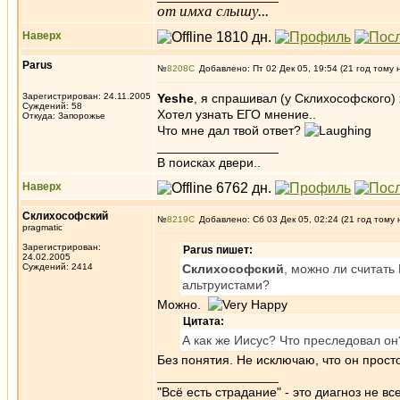
от имха слышу...
Наверх
Parus
№
8208
Добавлено: Пт 02 Дек 05, 19:54 (21 год тому 
Зарегистрирован: 24.11.2005
Yeshe
, я спрашивал (у Склихософского) 
Суждений: 58
Хотел узнать ЕГО мнение..
Откуда: Запорожье
Что мне дал твой ответ?
_________________
В поисках двери..
Наверх
Склихософский
№
8219
Добавлено: Сб 03 Дек 05, 02:24 (21 год тому 
pragmatic
Зарегистрирован:
Parus пишет:
24.02.2005
Суждений: 2414
Склихософский
, можно ли считать
альтруистами?
Можно.
Цитата:
А как же Иисус? Что преследовал он
Без понятия. Не исключаю, что он прост
_________________
"Всё есть страдание" - это диагноз не вс