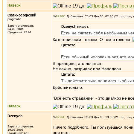
Наверх
Склихософский
№
8220
Добавлено: Сб 03 Дек 05, 02:30 (21 год тому 
pragmatic
Зарегистрирован:
Dzenych пишет:
24.02.2005
Суждений: 2414
Если не считать себя необычным чел
Категорически - ничем. О том и говорю.
Цитата:
Если обычный человек знает, что мож
В принципе, это лечится...
Не важно, патриарх или Наполеон.
Цитата:
Ты действительно понимаешь обыч
Действительно.
_________________
"Всё есть страдание" - это диагноз не вс
Наверх
Dzenych
№
8226
Добавлено: Сб 03 Дек 05, 13:55 (21 год тому 
Зарегистрирован:
Ничего подобного. Ты пользуешься пони
19.03.2005
они есть.
Суждений: 462