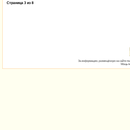
Страница
3
из
8
За информацию, размещённую на сайте пол
Мощь пх