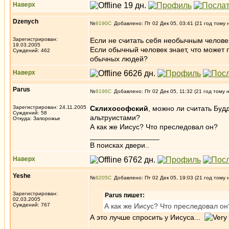
Наверх
Dzenych
№
8190
Добавлено: Пт 02 Дек 05, 03:41 (21 год тому 
Зарегистрирован:
Если не считать себя необычным человек
19.03.2005
Если обычный человек знает, что может 
Суждений: 462
обычных людей?
Наверх
Parus
№
8196
Добавлено: Пт 02 Дек 05, 11:32 (21 год тому 
Зарегистрирован: 24.11.2005
Склихософский
, можно ли считать Буд
Суждений: 58
альтруистами?
Откуда: Запорожье
А как же Иисус? Что преследовал он?
_________________
В поисках двери..
Наверх
Yeshe
№
8205
Добавлено: Пт 02 Дек 05, 19:03 (21 год тому 
Зарегистрирован:
Parus пишет:
02.03.2005
Суждений: 767
А как же Иисус? Что преследовал он
А это лучше спросить у Иисуса...
_________________