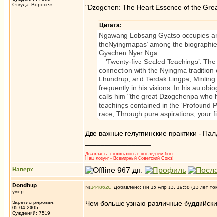
Откуда: Воронеж
"Dzogchen: The Heart Essence of the Grea
Цитата:
Ngawang Lobsang Gyatso occupies an im
theNyingmapas’ among the biographies of
Gyachen Nyer Nga
—’Twenty-five Sealed Teachings’. The f
connection with the Nyingma traditio
Lhundrup, and Terdak Lingpa, Minling 
frequently in his visions. In his aut
calls him "the great Dzogchenpa who ha
teachings contained in the ‘Profound P
race, Through pure aspirations, your fi
Две важные гелугпинские практики - Па
_________________
Два класса столкнулись в последнем бою;
Наш лозунг - Всемирный Советский Союз!
Наверх
Dondhup
№
144862
Добавлено: Пн 15 Апр 13, 19:58 (13 лет то
умер
Зарегистрирован:
Чем больше узнаю различные буддийски
05.04.2005
_________________
Суждений: 7519