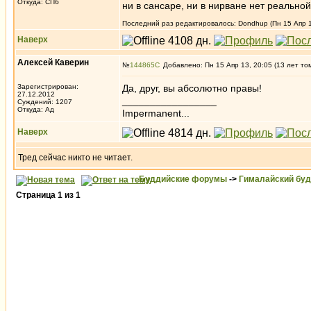
Откуда: СПб
ни в сансаре, ни в нирване нет реальн
Последний раз редактировалось: Dondhup (Пн 15 Апр 13
Наверх
Алексей Каверин
№
144865
Добавлено: Пн 15 Апр 13, 20:05 (13 лет то
Зарегистрирован:
Да, друг, вы абсолютно правы!
27.12.2012
_________________
Суждений: 1207
Откуда: Ад
Impermanent...
Наверх
Тред сейчас никто не читает.
Буддийские форумы
->
Гималайский бу
Страница
1
из
1