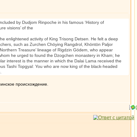
ncluded by Dudjom Rinpoche in his famous ‘History of
re visions’ of the
e enlightened activity of King Trisong Detsen. He felt a deep
chers, such as Zurchen Chöying Rangdrol, Khöntön Paljor
e‘Northern Treasure’ lineage of Rigdzin Gödem, who appear
he, whom he urged to found the Dzogchen monastery in Kham; he
lar interest is the manner in which the Dalai Lama received the
rious Tashi Topgyal: You who are now king of the black-headed
.
пинское происхождение.