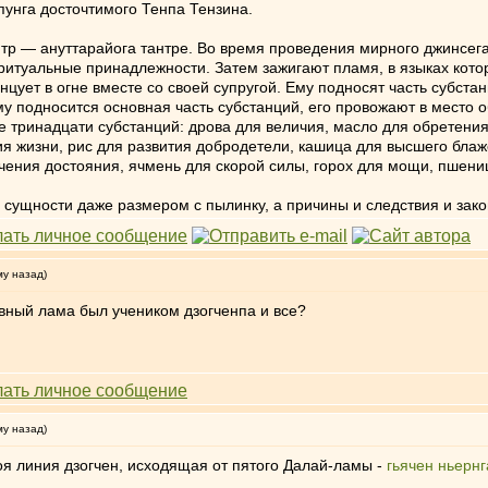
унга досточтимого Тенпа Тензина.
нтр — ануттарайога тантре. Во время проведения мирного джинсе
ритуальные принадлежности. Затем зажигают пламя, в языках котор
танцует в огне вместе со своей супругой. Ему подносят часть субст
у подносится основная часть субстанций, его провожают в место о
 тринадцати субстанций: дрова для величия, масло для обретения
ия жизни, рис для развития добродетели, кашица для высшего блаж
ичения достояния, ячмень для скорой силы, горох для мощи, пшен
ой сущности даже размером с пылинку, а причины и следствия и за
му назад)
авный лама был учеником дзогченпа и все?
му назад)
воя линия дзогчен, исходящая от пятого Далай-ламы -
гьячен ньернг