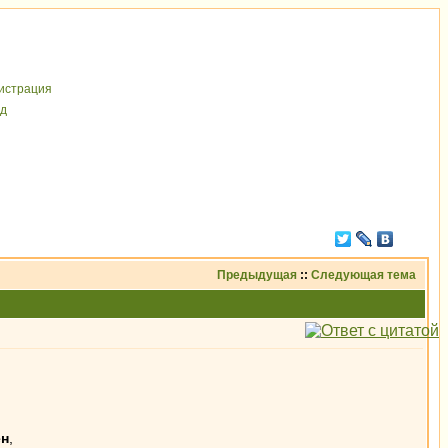
иcтрaция
д
Предыдущая
::
Следующая тема
ен
,