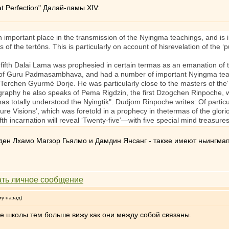
t Perfection" Далай-ламы XIV:
portant place in the transmission of the Nyingma teachings, and is i
 the tertöns. This is particularly on account of hisrevelation of the ‘pu
ifth Dalai Lama was prophesied in certain termas as an emanation of th
n of Guru Padmasambhava, and had a number of important Nyingma tea
Terchen Gyurmé Dorje. He was particularly close to the masters of th
obiography he also speaks of Pema Rigdzin, the first Dzogchen Rinpoc
s totally understood the Nyingtik". Dudjom Rinpoche writes: Of particu
ure Visions’, which was foretold in a prophecy in thetermas of the glo
fth incarnation will reveal ‘Twenty-five’—with five special mind treasures
лден Лхамо Магзор Гьялмо и Дамдин Янсанг - также имеют ньингма
му назад)
е школы тем больше вижу как они между собой связаны.