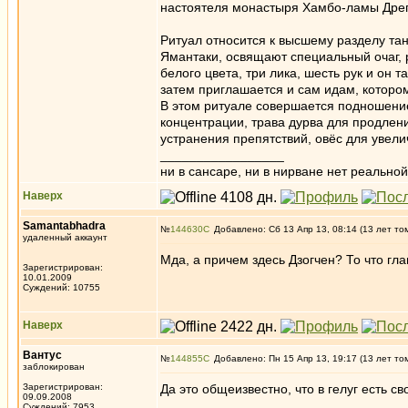
настоятеля монастыря Хамбо-ламы Дреп
Ритуал относится к высшему разделу та
Ямантаки, освящают специальный очаг, 
белого цвета, три лика, шесть рук и он 
затем приглашается и сам идам, котором
В этом ритуале совершается подношение
концентрации, трава дурва для продлен
устранения препятствий, овёс для увел
_________________
ни в сансаре, ни в нирване нет реальн
Наверх
Samantabhadra
№
144630
Добавлено: Сб 13 Апр 13, 08:14 (13 лет то
удаленный аккаунт
Мда, а причем здесь Дзогчен? То что гл
Зарегистрирован:
10.01.2009
Суждений: 10755
Наверх
Вантус
№
144855
Добавлено: Пн 15 Апр 13, 19:17 (13 лет то
заблокирован
Зарегистрирован:
Да это общеизвестно, что в гелуг есть с
09.09.2008
Суждений: 7953