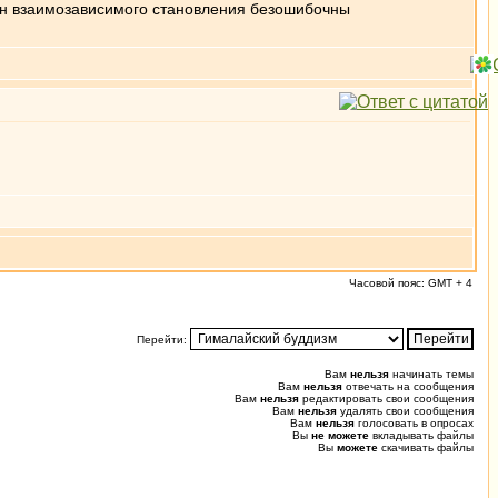
кон взаимозависимого становления безошибочны
Часовой пояс: GMT + 4
Перейти:
Вам
нельзя
начинать темы
Вам
нельзя
отвечать на сообщения
Вам
нельзя
редактировать свои сообщения
Вам
нельзя
удалять свои сообщения
Вам
нельзя
голосовать в опросах
Вы
не можете
вкладывать файлы
Вы
можете
скачивать файлы