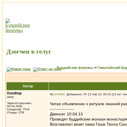
Дзогчен в гелуг
Буддийские форумы
->
Гималайский бу
Автор
Dondhup
№
144498
Добавлено: Пт 12 Апр 13, 00:15 (13 лет то
умер
Зарегистрирован:
Читая объявление о ритуале лишний раз 
05.04.2005
-----------------
Суждений: 7519
Откуда: СПб
Джинсег. 10.04.13
Проводят буддийские монахи монастыря 
Возглавляет визит лама Геше Тенпа Сон