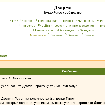
Дхарма
Буддийское сообщество
FAQ
Поиск
Пользователи
Группы
Календарь
Peг
Профиль
Войти и проверить личные сообщения
Вхo
Новые посты
За сегодня
За неделю
В этом разделе:
За сегодня
За неделю
За месяц
ддизм
Сообщение
му назад)
Дзогчен в гелуг
убедился что Дзогчен практикуют и монахи гелуг.
Дрепунг-Гоман из землячества (канцена) Гунру.
ам, который является учеником великого учителя,
практика Дзогч