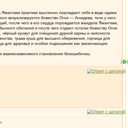
га Ямантаки практики мысленно порождают себя в виде идама
ого визуализируется божество Огня — Агнидева, тело у него
анций, после чего в его сердце порождается мандала Ямантаки,
бычного обитания и после чего отдают остатки божеству Огня.
, чёрный кунжут для очищения дурной кармы и неясности
енства, трава куша для высшего обережения, горчица для
ица для здоровья и особое подношение как заключающее.
кон взаимозависимого становления безошибочны
а
.