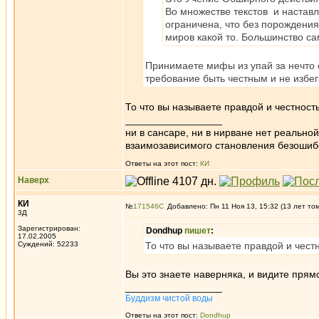
Во множестве текстов и наставл
ограничена, что без порождени
миров какой то. Большинство 
Принимаете мифы из упай за нечто
требование быть честным и не избега
То что вы называете правдой и честнос
_________________
ни в сансаре, ни в нирване нет реально
взаимозависимого становления безоши
Ответы на этот пост:
КИ
Наверх
КИ
№
171546
Добавлено: Пн 11 Ноя 13, 15:32 (13 лет то
3Д
Зарегистрирован:
Dondhup
пишет
:
17.02.2005
Суждений: 52233
То что вы называете правдой и чес
Вы это знаете наверняка, и видите прям
_________________
Буддизм чистой воды
Ответы на этот пост:
Dondhup