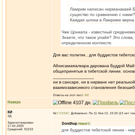
Ламрим написан нирманакаей Бу
существо по сравнению с нами?
Каждая шлока в Ламриме верна
Чже Цонкапа - известный среденевек
Знаете, что такое упайя? Это слова
определенном контексте.
Для вас политик , для буддистов тибет
Абхисамаяалкара дарована Буддой Майт
общепринятые в тибетской линии. основ
_________________
ни в сансаре, ни в нирване нет реально
взаимозависимого становления безоши
Ответы на этот пост:
КИ
Наверх
КИ
№
171534
Добавлено: Пн 11 Ноя 13, 15:20 (13 лет то
3Д
Зарегистрирован:
Dondhup
пишет
:
17.02.2005
Суждений: 52233
для буддистов тибетской линии - н