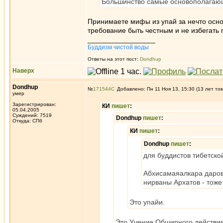
Большинство самые основополагаю
Принимаете мифы из упай за нечто осн
требование быть честным и не избегать п
_________________
Буддизм чистой воды
Ответы на этот пост:
Dondhup
Наверх
Dondhup
№
171544
Добавлено: Пн 11 Ноя 13, 15:30 (13 лет то
умер
Зарегистрирован:
КИ
пишет
:
05.04.2005
Суждений: 7519
Dondhup
пишет
:
Откуда: СПб
КИ
пишет
:
Dondhup
пишет
:
для буддистов тибетск
Абхисамаяалкара даров
нирваны Архатов - тоже
Это упайи.
Это Учение Обширного действия