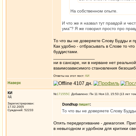
На собственном опыте.
И что же я назвал тут правдой и чес
ума"? Я же говорил просто про правд
То что вы не доверяете Слову Будды и п
Как удобно - отбрасывать в Слове то чт
буддистами.
_________________
ни в сансаре, ни в нирване нет реально
взаимозависимого становления безоши
Ответы на этот пост:
КИ
Наверх
КИ
№
171555
Добавлено: Пн 11 Ноя 13, 15:53 (13 лет то
3Д
Зарегистрирован:
Dondhup
пишет
:
17.02.2005
Суждений: 52233
То что вы не доверяете Слову Будд
Опять передергивание - демагогия. Прип
в невыгодном и удобном для критики свет
_________________