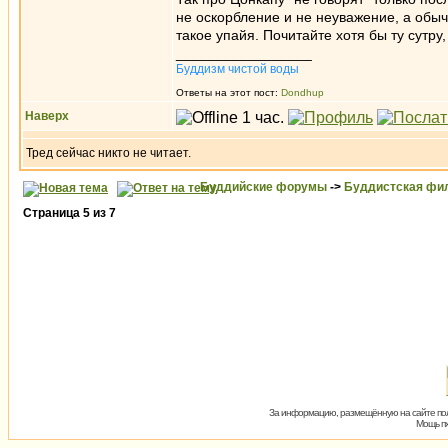
не оскорбление и не неуважение, а обыч
такое упайя. Почитайте хотя бы ту сутру
_________________
Буддизм чистой воды
Ответы на этот пост:
Dondhup
Наверх
Тред сейчас никто не читает.
Буддийские форумы
->
Буддистская фи
Страница
5
из
7
За информацию, размещённую на сайте пол
Мощь пх