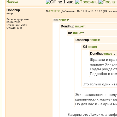
Наверх
Dondhup
№
171528
Добавлено: Пн 11 Ноя 13, 15:07 (13 лет то
умер
Зарегистрирован:
КИ
пишет
:
05.04.2005
Суждений: 7519
Dondhup
пишет
:
Откуда: СПб
КИ
пишет
:
Dondhup
пишет
:
КИ
пишет
:
Dondhup
пишет
:
Шраваки и прат
нирвану Хинаян
Будды рождаютс
Подробно в ко
Это только один из
Эти наставления я пол
канонических коммента
Но для вас и Ламрим м
Ламрим это Ламрим, а мифы