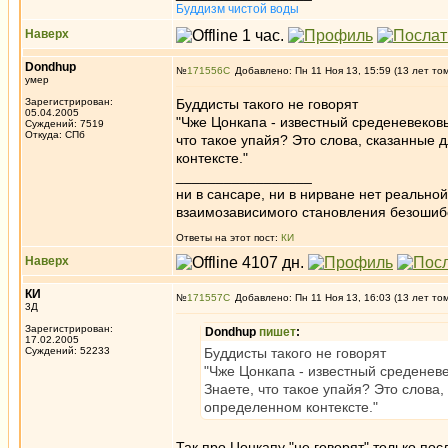
Буддизм чистой воды
Наверх
Dondhup
№
171556
Добавлено: Пн 11 Ноя 13, 15:59 (13 лет то
умер
Зарегистрирован:
Буддисты такого не говорят
05.04.2005
"Чже Цонкапа - известный среденевековый
Суждений: 7519
Откуда: СПб
что такое упайя? Это слова, сказанные 
контексте."
_________________
ни в сансаре, ни в нирване нет реально
взаимозависимого становления безоши
Ответы на этот пост:
КИ
Наверх
КИ
№
171557
Добавлено: Пн 11 Ноя 13, 16:03 (13 лет то
3Д
Зарегистрирован:
Dondhup
пишет
:
17.02.2005
Суждений: 52233
Буддисты такого не говорят
"Чже Цонкапа - известный среденевек
Знаете, что такое упайя? Это слова
определенном контексте."
Так про Цонкапу "не говорят" только пос