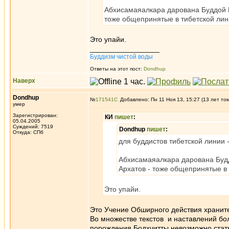
Абхисамаяалкара дарована Буддой 
тоже общепринятые в тибетской лин
Это упайи.
_________________
Буддизм чистой воды
Ответы на этот пост:
Dondhup
Наверх
Dondhup
№
171541
Добавлено: Пн 11 Ноя 13, 15:27 (13 лет то
умер
Зарегистрирован:
КИ
пишет
:
05.04.2005
Суждений: 7519
Dondhup
пишет
:
Откуда: СПб
для буддистов тибетской линии
Абхисамаяалкара дарована Буд
Архатов - тоже общепринятые в
Это упайи.
Это Учение Обширного действия хранит
Во множестве текстов и наставлений бол
порождения Бодхчитты невозможно стат