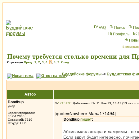
FAQ
Поиск
По
Профиль
Новы
В этом разд
Почему требуется столько времени для П
Страницы
Пред.
1
,
2
,
3
,
4
,
5
,
6
,
7
След.
Буддийские форумы
->
Буддистская фи
Автор
Dondhup
№
171517
Добавлено: Пн 11 Ноя 13, 14:47 (13 лет то
умер
Зарегистрирован:
[quote=Nowhere.Man#171494]
05.04.2005
Dondhup
пишет
:
Суждений: 7519
Откуда: СПб
Абхисамаяланкара и ламримы - не к
Если вдруг будет интересно, почитаю