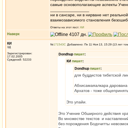
самые основополагающие аспекты Учен
_________________
ни в сансаре, ни в нирване нет реально
взаимозависимого становления безоши
Ответы на этот пост:
КИ
Наверх
КИ
№
171543
Добавлено: Пн 11 Ноя 13, 15:29 (13 лет то
3Д
Зарегистрирован:
Dondhup
пишет
:
17.02.2005
Суждений: 52233
КИ
пишет
:
Dondhup
пишет
:
для буддистов тибетской л
Абхисамаяалкара дарована
Архатов - тоже общеприняты
Это упайи.
Это Учение Обширного действия хра
Во множестве текстов и наставлений
без порождения Бодхчитты невозмож