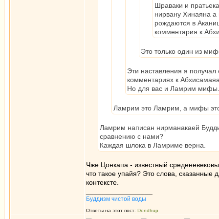
Шраваки и пратьек
нирвану Хинаяна а 
рождаются в Аканиш
комментария к Абх
Это только один из миф
Эти наставления я получал
комментариях к Абхисамаяа
Но для вас и Ламрим мифы.
Ламрим это Ламрим, а мифы это
Ламрим написан нирманакаей Будды 
сравнению с нами?
Каждая шлока в Ламриме верна.
Чже Цонкапа - известный среденевековый 
что такое упайя? Это слова, сказанные 
контексте.
_________________
Буддизм чистой воды
Ответы на этот пост:
Dondhup