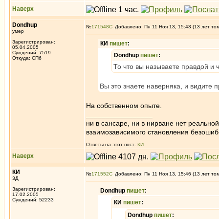
Наверх
Dondhup
№
171548
Добавлено: Пн 11 Ноя 13, 15:43 (13 лет то
умер
Зарегистрирован:
КИ
пишет
:
05.04.2005
Суждений: 7519
Dondhup
пишет
:
Откуда: СПб
То что вы называете правдой и 
Вы это знаете наверняка, и видите 
На собственном опыте.
_________________
ни в сансаре, ни в нирване нет реально
взаимозависимого становления безоши
Ответы на этот пост:
КИ
Наверх
КИ
№
171552
Добавлено: Пн 11 Ноя 13, 15:46 (13 лет то
3Д
Зарегистрирован:
Dondhup
пишет
:
17.02.2005
Суждений: 52233
КИ
пишет
:
Dondhup
пишет
: