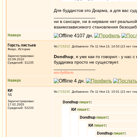
Для буддистов это Дхарма, а для вас су
_________________
ни в сансаре, ни в нирване нет реально
взаимозависимого становления безоши
Наверх
Горсть листьев
№
171521
Добавлено: Пн 11 Ноя 13, 14:53 (13 лет то
Фикус, Историк
Зарегистрирован:
Dondhup
, я уже как-то говорил - у нас
10.09.2010
буддизма просто не существует.
Суждений: 31235
_________________
нео-буддист
Наверх
КИ
№
171523
Добавлено: Пн 11 Ноя 13, 15:01 (13 лет то
3Д
Зарегистрирован:
Dondhup
пишет
:
17.02.2005
Суждений: 52233
КИ
пишет
:
Dondhup
пишет
:
КИ
пишет
:
Dondhup
пишет
: