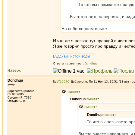
То что вы называете правдо
Вы это знаете наверняка, и вид
На собственном опыте.
И что же я назвал тут правдой и честнос
Я же говорил просто про правду и честно
_________________
Буддизм чистой воды
Ответы на этот пост:
Dondhup
Наверх
Dondhup
№
171554
Добавлено: Пн 11 Ноя 13, 15:51 (13 лет то
умер
Зарегистрирован:
КИ
пишет
:
05.04.2005
Суждений: 7519
Dondhup
пишет
:
Откуда: СПб
КИ
пишет
:
Dondhup
пишет
:
То что вы называете пр
Вы это знаете наверняка, и