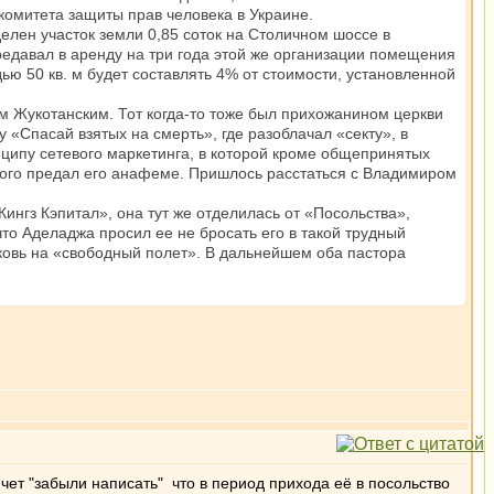
омитета защиты прав человека в Украине.
делен участок земли 0,85 соток на Столичном шоссе в
редавал в аренду на три года этой же организации помещения
ю 50 кв. м будет составлять 4% от стоимости, установленной
 Жукотанским. Тот когда-то тоже был прихожанином церкви
 «Спасай взятых на смерть», где разоблачал «секту», в
нципу сетевого маркетинга, в которой кроме общепринятых
того предал его анафеме. Пришлось расстаться с Владимиром
ингз Кэпитал», она тут же отделилась от «Посольства»,
что Аделаджа просил ее не бросать его в такой трудный
рковь на «свободный полет». В дальнейшем оба пастора
и чет "забыли написать" что в период прихода её в посольство