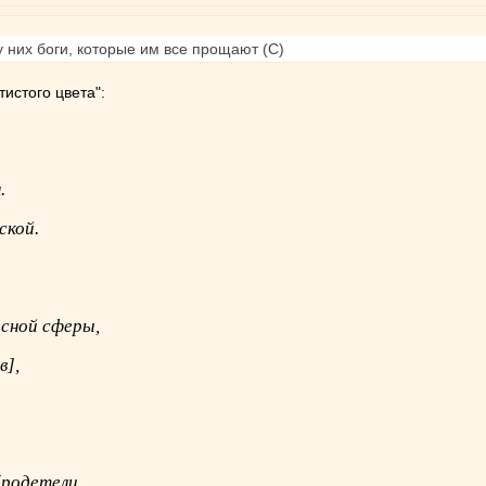
 них боги, которые им все прощают (С)
истого цвета":
.
ской.
есной сферы,
в],
бродетели