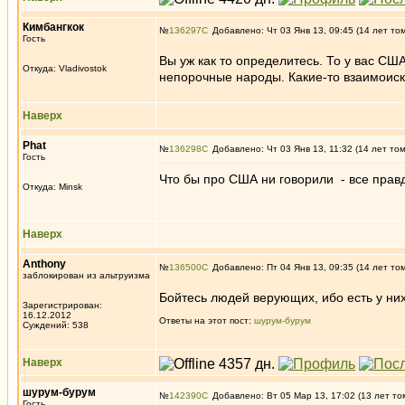
Кимбангкок
№
136297
Добавлено: Чт 03 Янв 13, 09:45 (14 лет то
Гость
Вы уж как то определитесь. То у вас СШ
Откуда: Vladivostok
непорочные народы. Какие-то взаимоиск
Наверх
Phat
№
136298
Добавлено: Чт 03 Янв 13, 11:32 (14 лет то
Гость
Что бы про США ни говорили - все правд
Откуда: Minsk
Наверх
Anthony
№
136500
Добавлено: Пт 04 Янв 13, 09:35 (14 лет то
заблокирован из альтруизма
Бойтесь людей верующих, ибо есть у них
Зарегистрирован:
16.12.2012
Ответы на этот пост:
шурум-бурум
Суждений: 538
Наверх
шурум-бурум
№
142390
Добавлено: Вт 05 Мар 13, 17:02 (13 лет то
Гость