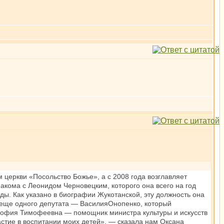
 церкви «Посольство Божье», а с 2008 года возглавляет
кома с Леонидом Черновецким, которого она всего на год
ды. Как указано в биографии Жукотанской, эту должность она
м еще одного депутата — ВасилияОнопенко, который
а София Тимофеевна — помощник министра культуры и искусств
стие в воспитании моих детей», — сказала нам Оксана