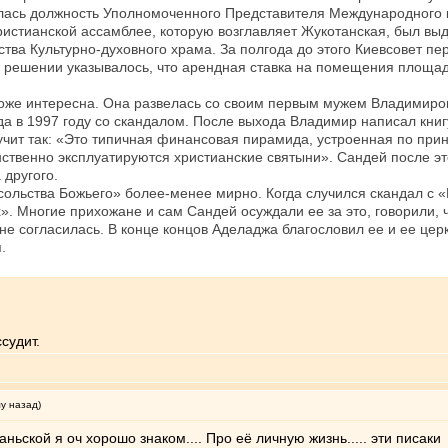
лась должность Уполномоченного Представителя Международного к
христианской ассамблее, которую возглавляет Жукотанская, был вы
тва Культурно-духовного храма. За полгода до этого Киевсовет пе
 решении указывалось, что арендная ставка на помещения площадь
же интересна. Она развелась со своим первым мужем Владимиром
а в 1997 году со скандалом. После выхода Владимир написал книгу
вучит так: «Это типичная финансовая пирамида, устроенная по при
ственно эксплуатируются христианские святыни». Сандей после э
 другого.
льства Божьего» более-менее мирно. Когда случился скандал с «К
». Многие прихожане и сам Сандей осуждали ее за это, говорили, 
не согласилась. В конце концов Аделаджа благословил ее и ее це
.
судит.
му назад)
аньской я оч хорошо знаком.... Про её личную жизнь..... эти писак