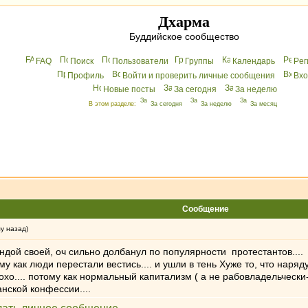
Дхарма
Буддийское сообщество
FAQ
Поиск
Пользователи
Группы
Календарь
Peг
Профиль
Войти и проверить личные сообщения
Вхo
Новые посты
За сегодня
За неделю
В этом разделе:
За сегодня
За неделю
За месяц
Сообщение
му назад)
мандой своей, оч сильно долбанул по популярности протестантов...
 как люди перестали вестись.... и ушли в тень Хуже то, что нар
лохо.... потому как нормальный капитализм ( а не рабовладельчес
ской конфессии....