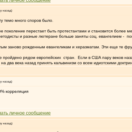
му назад)
эту темо много споров было.
е поколение перестает быть протестантами и становится более ме
 методисты и разные лютеране больше заняты соц. евангелием - 
утым заново рожденным евангеликам и херазматам. Эти еще те фру
е пройдено рядом европейских стран. Если в США пару веков наза
ь на два века назад принять кальвинизм со всем идиотскими доктр
му назад)
00% корреляция
му назад)