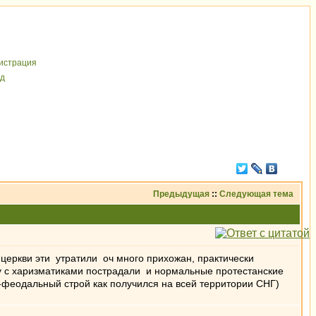
иcтрaция
д
Предыдущая
::
Следующая тема
. церкви эти утратили оч много прихожан, практически
яду с харизматиками пострадали и нормальные протестанские
ки-феодальный строй как получился на всей территории СНГ)