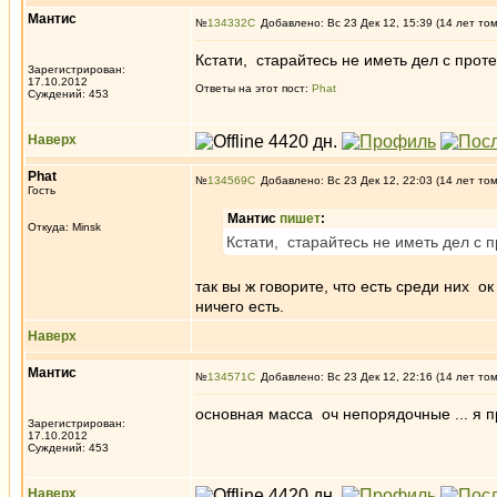
Мантис
№
134332
Добавлено: Вс 23 Дек 12, 15:39 (14 лет то
Кстати, старайтесь не иметь дел с проте
Зарегистрирован:
17.10.2012
Ответы на этот пост:
Phat
Суждений: 453
Наверх
Phat
№
134569
Добавлено: Вс 23 Дек 12, 22:03 (14 лет то
Гость
Мантис
пишет
:
Откуда: Minsk
Кстати, старайтесь не иметь дел с п
так вы ж говорите, что есть среди них ок 
ничего есть.
Наверх
Мантис
№
134571
Добавлено: Вс 23 Дек 12, 22:16 (14 лет то
основная масса оч непорядочные ... я п
Зарегистрирован:
17.10.2012
Суждений: 453
Наверх