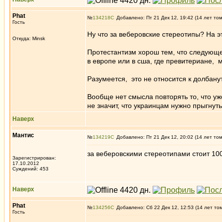
Phat
№
134218
Добавлено: Пт 21 Дек 12, 19:42 (14 лет то
Гость
Ну что за веберовские стереотипы? На 
Откуда: Minsk
Протестантизм хорош тем, что следующе
в европе или в сша, где превитериане,
Разумеется, это не относится к долбан
Вообще нет смысла повторять то, что уж
не значит, что украинцам нужно прыгнут
Наверх
Мантис
№
134219
Добавлено: Пт 21 Дек 12, 20:02 (14 лет то
за веберовскими стереотипами стоит 1
Зарегистрирован:
17.10.2012
Суждений: 453
Наверх
Phat
№
134256
Добавлено: Сб 22 Дек 12, 12:53 (14 лет то
Гость