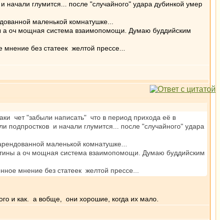
 и начали глумится... после "случайного" удара дубинкой умер
ндованной маленькой комнатушке...
ины а оч мощная система взаимопомощи. Думаю буддийским
 мнение без статеек желтой прессе...
исаки чет "забыли написать" что в период прихода её в
или подпростков и начали глумится... после "случайного" удара
 арендованной маленькой комнатушке...
есятины а оч мощная система взаимопомощи. Думаю буддийским
нное мнение без статеек желтой прессе...
кого и как. а вобще, они хорошие, когда их мало.