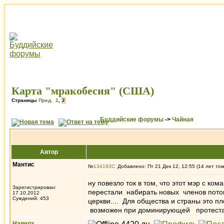
Карта "мракобесия" (США)
Страницы
Пред.
1
,
2
Буддийские форумы
->
Чайная
Автор
Мантис
№
134193
Добавлено: Пт 21 Дек 12, 12:55 (14 лет то
ну повезло ток в том, что этот мэр с ко
Зарегистрирован:
перестали набирать новых членов потому
17.10.2012
Суждений: 453
церкви.... Для общества и страны это п
возможен при доминирующей протестан
Наверх