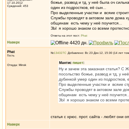
божье, развод и тд, у неё была оч сильн
17.10.2012
Суждений: 453
один из подростков, её сын...
Про выделенные участки и всяие строите
Службы проводят в актовом зале дома х
общинам есть чему у неё поучится...
ЗЫ я хорошо знаком со всеми протестнс
Ответы на этот пост:
Phat
Наверх
Phat
№
134327
Добавлено: Вс 23 Дек 12, 15:30 (14 лет то
Гость
Мантис
пишет
:
Откуда: Minsk
Ну и зачем эта заказная статья? С Ж
посольство божье, развод и тд, у не
дубинкой умер один из подростков, е
Про выделенные участки и всяие стр
Службы проводят в актовом зале до
общинам есть чему у неё поучится..
ЗЫ я хорошо знаком со всеми проте
статья с хрюс. прот. сайта - любят они 
Наверх