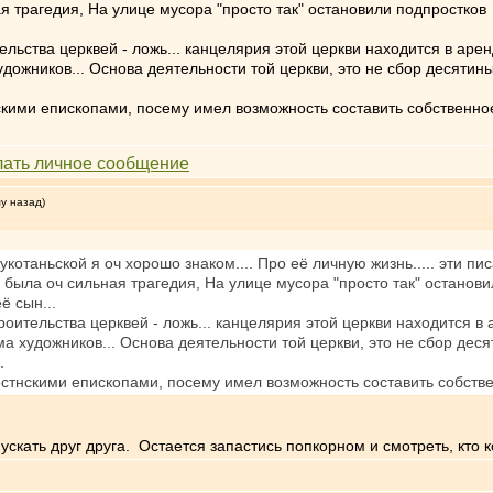
ая трагедия, На улице мусора "просто так" остановили подпростков
льства церквей - ложь... канцелярия этой церкви находится в аре
удожников... Основа деятельности той церкви, это не сбор десят
кими епископами, посему имел возможность составить собственное
му назад)
укотаньской я оч хорошо знаком.... Про её личную жизнь..... эти п
ё была оч сильная трагедия, На улице мусора "просто так" останов
ё сын...
оительства церквей - ложь... канцелярия этой церкви находится в
ма художников... Основа деятельности той церкви, это не сбор д
.
стнскими епископами, посему имел возможность составить собстве
опускать друг друга. Остается запастись попкорном и смотреть, кто 