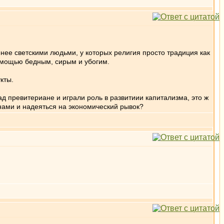
нее светскими людьми, у которых религия просто традиция как
помощью бедным, сирым и убогим.
кты.
д превитериане и играли роль в развитиии капитализма, это ж
инами и надеяться на экономический рывок?