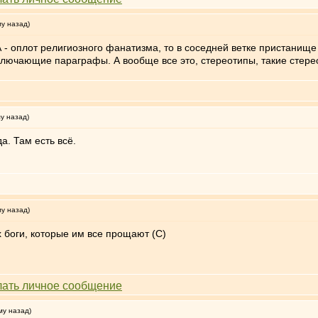
му назад)
А - оплот религиозного фанатизма, то в соседней ветке пристани
лючающие параграфы. А вообще все это, стереотипы, такие стерео
му назад)
а. Там есть всё.
му назад)
 боги, которые им все прощают (С)
му назад)