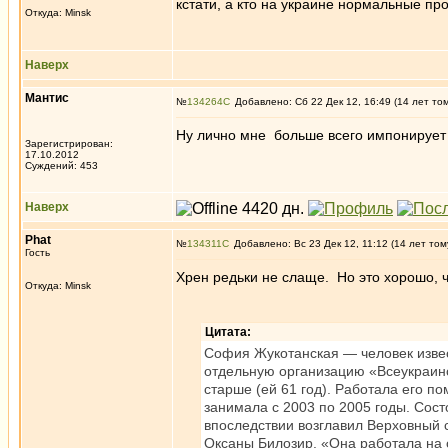
кстати, а кто на украине нормальные п
Откуда: Minsk
Наверх
Мантис
№
134264
Добавлено: Сб 22 Дек 12, 16:49 (14 лет то
Ну лично мне больше всего импонирует
Зарегистрирован:
17.10.2012
Суждений: 453
Наверх
Phat
№
134311
Добавлено: Вс 23 Дек 12, 11:12 (14 лет том
Гость
Хрен редьки не слаще. Но это хорошо, ч
Откуда: Minsk
Цитата:
София Жукотанская — человек извест
отдельную организацию «Всеукраинс
старше (ей 61 год). Работала его п
занимала с 2003 по 2005 годы. Сос
впоследствии возглавил Верховный 
Оксаны Билозир. «Она работала на 