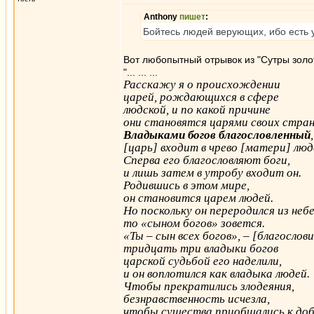
Anthony
пишет
:
Бойтесь людей верующих, ибо есть у
Вот любопытный отрывок из "Сутры золот
"... ... ...
Расскажу я о происхождении
царей, рождающихся в сфере
людской, и по какой причине
они становятся царями своих стран
Владыками богов благословленный
,
[царь] входит в чрево [матери] люд
Сперва его благословляют боги,
и лишь затем в утробу входит он.
Родившись в этом мире,
он становится царем людей.
Но поскольку он переродился из неб
то «сыном богов» зовется.
«Ты – сын всех богов», – [благослови
тридцать три владыки богов
царской судьбой его наделили,
и он воплотился как владыка людей.
Чтобы прекратились злодеяния,
безнравственность исчезла,
чтобы существа приобщались к до