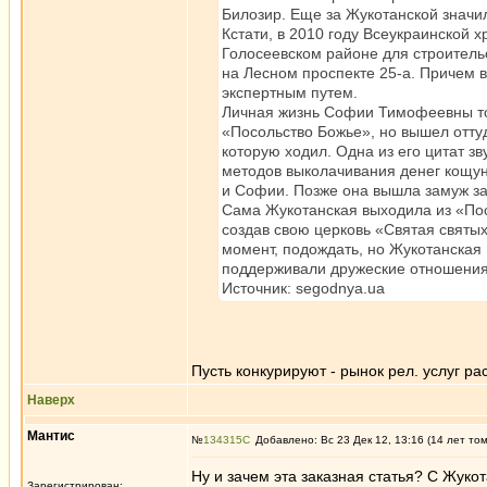
Билозир. Еще за Жукотанской значи
Кстати, в 2010 году Всеукраинской 
Голосеевском районе для строительс
на Лесном проспекте 25-а. Причем в
экспертным путем.
Личная жизнь Софии Тимофеевны то
«Посольство Божье», но вышел оттуд
которую ходил. Одна из его цитат з
методов выколачивания денег кощун
и Софии. Позже она вышла замуж за
Сама Жукотанская выходила из «Посо
создав свою церковь «Святая святых
момент, подождать, но Жукотанская 
поддерживали дружеские отношения
Источник: segodnya.ua
Пусть конкурируют - рынок рел. услуг рас
Наверх
Мантис
№
134315
Добавлено: Вс 23 Дек 12, 13:16 (14 лет то
Ну и зачем эта заказная статья? С Жукот
Зарегистрирован: