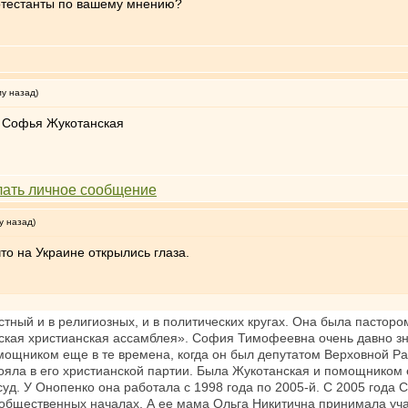
ротестанты по вашему мнению?
му назад)
 Софья Жукотанская
у назад)
то на Украине открылись глаза.
ный и в религиозных, и в политических кругах. Она была пастором
кая христианская ассамблея». София Тимофеевна очень давно зна
омощником еще в те времена, когда он был депутатом Верховной Ра
тояла в его христианской партии. Была Жукотанская и помощнико
суд. У Онопенко она работала с 1998 года по 2005-й. С 2005 год
общественных началах. А ее мама Ольга Никитична принимала уча