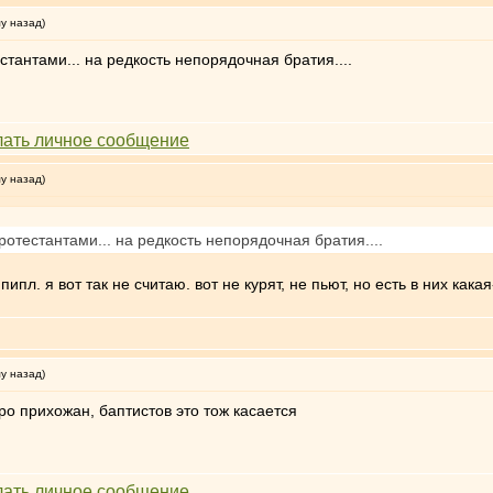
му назад)
стантами... на редкость непорядочная братия....
му назад)
ротестантами... на редкость непорядочная братия....
пипл. я вот так не считаю. вот не курят, не пьют, но есть в них как
му назад)
ро прихожан, баптистов это тож касается