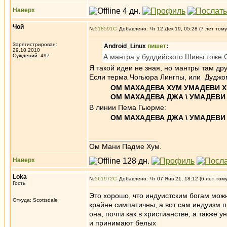
Наверх
Чой
№
518591
Добавлено: Чт 12 Дек 19, 05:28 (7 лет тому
Зарегистрирован:
Android_Linux
пишет
:
29.10.2010
Суждений: 497
А мантра у буддийского Шивы тоже 
Я такой идеи не зная, но мантры там дру
Если терма Чогьюра Лингпы, или Дуджом
ОМ МАХАДЕВА ХУМ УМАДЕВИ 
ОМ МАХАДЕВА ДЖА \ УМАДЕВИ
В линии Пема Гьюрме:
ОМ МАХАДЕВА ДЖА \ УМАДЕВИ
_________________
Ом Мани Падме Хум.
Наверх
Loka
№
561972
Добавлено: Чт 07 Янв 21, 18:12 (6 лет том
Гость
Это хорошо, что индуистским богам можн
Откуда: Scottsdale
крайне симпатичны, а вот сам индуизм 
она, почти как в христианстве, а также у
и принимают белых