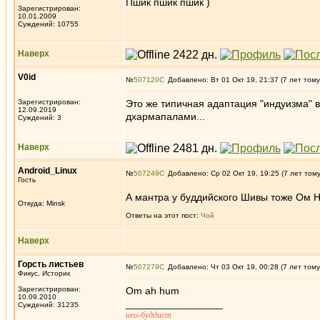
Пшик пшик пшик )
Зарегистрирован:
10.01.2009
Суждений: 10755
Наверх
V0id
№
507120
Добавлено: Вт 01 Окт 19, 21:37 (7 лет тому
Зарегистрирован:
Это же типичная адаптация "индуизма" в
12.09.2019
дхармапалами...
Суждений: 3
Наверх
Android_Linux
№
507249
Добавлено: Ср 02 Окт 19, 19:25 (7 лет том
Гость
А мантра у буддийского Шивы тоже Ом 
Откуда: Minsk
Ответы на этот пост:
Чой
Наверх
Горсть листьев
№
507279
Добавлено: Чт 03 Окт 19, 00:28 (7 лет тому
Фикус, Историк
Зарегистрирован:
Om ah hum
10.09.2010
_________________
Суждений: 31235
нео-буддист