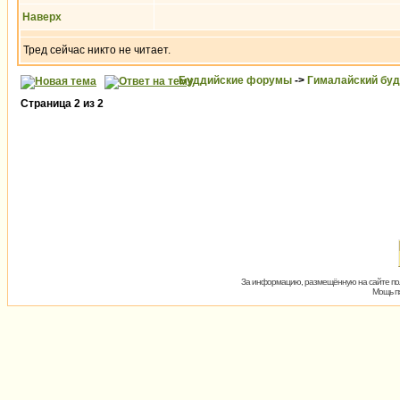
Наверх
Тред сейчас никто не читает.
Буддийские форумы
->
Гималайский бу
Страница
2
из
2
За информацию, размещённую на сайте пол
Мощь пх