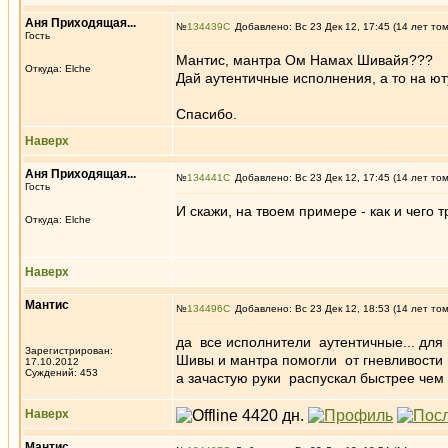
Аня Приходящая...
№
134439
Добавлено: Вс 23 Дек 12, 17:45 (14 лет то
Гость
Мантис, мантра Ом Намах Шивайя???
Откуда: Elche
Дай аутентичные исполнения, а то на юту
Спасибо.
Наверх
Аня Приходящая...
№
134441
Добавлено: Вс 23 Дек 12, 17:45 (14 лет то
Гость
И скажи, на твоем примере - как и чего тр
Откуда: Elche
Наверх
Мантис
№
134496
Добавлено: Вс 23 Дек 12, 18:53 (14 лет то
да все исполнители аутентичные... для
Зарегистрирован:
Шивы и мантра помогли от гневливости 
17.10.2012
Суждений: 453
а зачастую руки распускал быстрее чем 
Наверх
Мантис