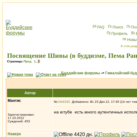
FAQ
Поиск
По
Профиль
Новы
В этом разд
Посвящение Шивы (в буддизме, Пема Ран
Страницы
Пред.
1
,
2
Буддийские форумы
->
Гималайский бу
Автор
Мантис
№
134433
Добавлено: Вс 23 Дек 12, 17:40 (14 лет то
на ютубе есть много аутентичных исполн
Зарегистрирован:
17.10.2012
Суждений: 453
Наверх