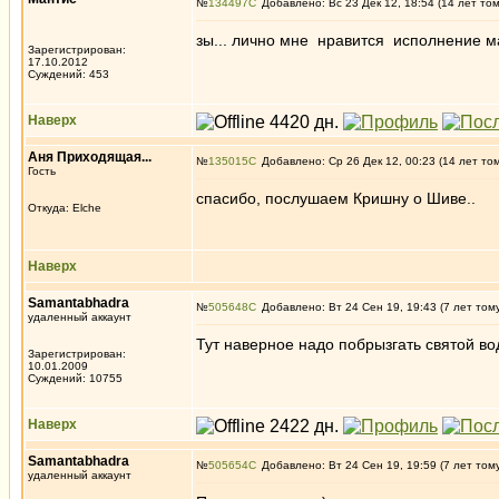
№
134497
Добавлено: Вс 23 Дек 12, 18:54 (14 лет то
зы... лично мне нравится исполнение м
Зарегистрирован:
17.10.2012
Суждений: 453
Наверх
Аня Приходящая...
№
135015
Добавлено: Ср 26 Дек 12, 00:23 (14 лет то
Гость
спасибо, послушаем Кришну о Шиве..
Откуда: Elche
Наверх
Samantabhadra
№
505648
Добавлено: Вт 24 Сен 19, 19:43 (7 лет том
удаленный аккаунт
Тут наверное надо побрызгать святой во
Зарегистрирован:
10.01.2009
Суждений: 10755
Наверх
Samantabhadra
№
505654
Добавлено: Вт 24 Сен 19, 19:59 (7 лет том
удаленный аккаунт