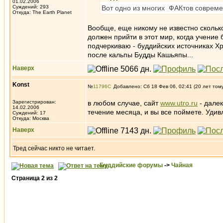
01.02.2006
Суждений: 293
Вот одно из многих ФАКтов совреме
Откуда: The Earth Planet
Вообще, еще никому не известно сколько
должен прийти в этот мир, когда учение 
подчеркиваю - буддийских источниках Х
после кальпы Будды Кашьяпы...
Наверх
Konst
№
11796
Добавлено: Сб 18 Фев 06, 02:41 (20 лет том
Зарегистрирован:
в любом случае, сайт
www.utro.ru
- далек
14.02.2006
течение месяца, и вы все поймете. Удив
Суждений: 17
Откуда: Москва
Наверх
Тред сейчас никто не читает.
Буддийские форумы
->
Чайная
Страница
2
из
2