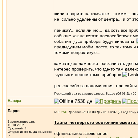
жили говорите на камчатке.... хммм... 
не сильно удалённы от центра... и от 
паника?... если лично... да хоть все п
событие как не кстати поспособствует
события (-усё приборы будут виноваты
предыдущем моём посте, то так тому и б
темами непрактикую...
камчатцкие лампочки раскачивать для м
интерес проверить, что где-то там далек
чудных и непонятных приборов
p.s. спасибо за напоминания про сайты
Последний раз редактировалось: Бардо (Сб 03 Дек 05, 
Наверх
Бардо
№
8225
Добавлено: Сб 03 Дек 05, 06:37 (21 год тому 
Зарегистрирован:
Тайна четвёртого состояния смерти.
10.10.2005
Суждений: 8
Откуда: из юрты да на мороз
официальное заключение
:)