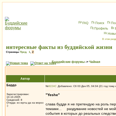
FAQ
Поиск
По
Профиль
Новы
В этом разд
интересные факты из буддийской жизни
Страницы
Пред.
1
,
2
Буддийские форумы
->
Чайная
Автор
Бардо
№
8224
Добавлено: Сб 03 Дек 05, 04:04 (21 год тому 
Зарегистрирован:
"Yeshe"
10.10.2005
Суждений: 8
Откуда: из юрты да на мороз
слава будде я не претендую на роль пер
:)
темами... раздувание новостей не мо
события в которых до реальных следств