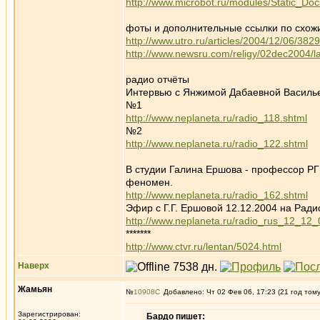
http://www.microbot.ru/modules/Static_D
фоты и дополнительные ссылки по схож
http://www.utro.ru/articles/2004/12/06/382
http://www.newsru.com/religy/02dec2004/l
радио отчёты
Интервью с Янжимой Дабаевной Василь
№1
http://www.neplaneta.ru/radio_118.shtml
№2
http://www.neplaneta.ru/radio_122.shtml
В студии Галина Ершова - профессор РГГ
феномен.
http://www.neplaneta.ru/radio_162.shtml
Эфир с Г.Г. Ершовой 12.12.2004 на Ради
http://www.neplaneta.ru/radio_rus_12_12_
*******
http://www.ctvr.ru/lentan/5024.html
Наверх
Жамьян
№
10908
Добавлено: Чт 02 Фев 06, 17:23 (21 год том
Зарегистрирован:
Бардо пишет: