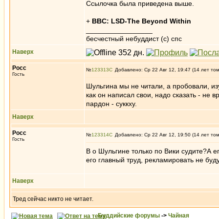
Ссылочка была приведена выше.
+
BBC: LSD-The Beyond Within
_________________
бесчестный небуддист (с) спс
Наверх
Росс
№
123313
Добавлено: Ср 22 Авг 12, 19:47 (14 лет то
Гость
Шульгина мы не читали, а пробовали, из
как он написал свои, надо сказать - не 
пардон - суккху.
Наверх
Росс
№
123314
Добавлено: Ср 22 Авг 12, 19:50 (14 лет то
Гость
В о Шульгине только по Вики судите?А е
его главный труд, рекламировать не буду
Наверх
Тред сейчас никто не читает.
Буддийские форумы
->
Чайная