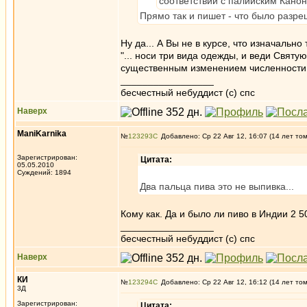
соответствии с палийским Канон
Прямо так и пишет - что было разре
Ну да... А Вы не в курсе, что изначал
"... носи три вида одежды, и веди Свят
существенным изменением численности
_________________
бесчестный небуддист (с) спс
Наверх
ManiKarnika
№
123293
Добавлено: Ср 22 Авг 12, 16:07 (14 лет то
Зарегистрирован:
Цитата:
05.05.2010
Суждений: 1894
Два пальца пива это не выпивка...
Кому как. Да и было ли пиво в Индии 2 5
_________________
бесчестный небуддист (с) спс
Наверх
КИ
№
123294
Добавлено: Ср 22 Авг 12, 16:12 (14 лет то
3Д
Зарегистрирован:
Цитата: