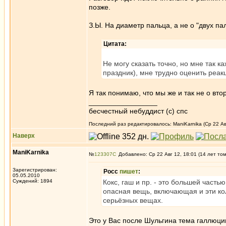
позже.
З.Ы. На диаметр пальца, а не о "двух пал
Цитата:
Не могу сказать точно, но мне так к
праздник), мне трудно оценить реак
Я так понимаю, что мы же и так не о вто
_________________
бесчестный небуддист (с) спс
Последний раз редактировалось: ManiKarnika (Ср 22 Авг
Наверх
ManiKarnika
№
123307
Добавлено: Ср 22 Авг 12, 18:01 (14 лет то
Зарегистрирован:
Росс
пишет
:
05.05.2010
Суждений: 1894
Кокс, гаш и пр. - это большей часть
опасная вещь, включающая и эти ко
серьёзных вещах.
Это у Вас после Шульгина тема галлюци