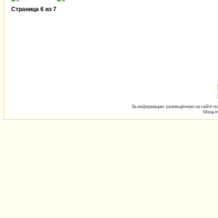
Страница
6
из
7
За информацию, размещённую на сайте пол
Мощь пх