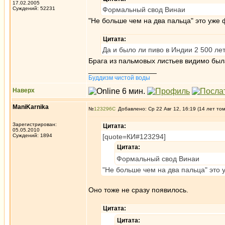
17.02.2005
Суждений: 52231
Формальный свод Винаи
"Не больше чем на два пальца" это уже 
Цитата:
Да и было ли пиво в Индии 2 500 ле
Брага из пальмовых листьев видимо была,
_________________
Буддизм чистой воды
Наверх
ManiKarnika
№
123296
Добавлено: Ср 22 Авг 12, 16:19 (14 лет то
Зарегистрирован:
Цитата:
05.05.2010
Суждений: 1894
[quote=КИ#123294]
Цитата:
Формальный свод Винаи
"Не больше чем на два пальца" это 
Оно тоже не сразу появилось.
Цитата:
Цитата: