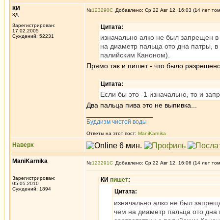
КИ
№
123290
Добавлено: Ср 22 Авг 12, 16:03 (14 лет то
3Д
Зарегистрирован:
Цитата:
17.02.2005
Суждений: 52231
изначально алко не был запрещен в 
на диаметр пальца ото дна патры, в
палийским Каноном).
Прямо так и пишет - что было разрешено
Цитата:
Если бы это -1 изначально, то и зап
Два пальца пива это не выпивка...
_________________
Буддизм чистой воды
Ответы на этот пост:
ManiKarnika
Наверх
ManiKarnika
№
123291
Добавлено: Ср 22 Авг 12, 16:06 (14 лет то
Зарегистрирован:
КИ
пишет
:
05.05.2010
Суждений: 1894
Цитата:
изначально алко не был запреще
чем на диаметр пальца ото дна 