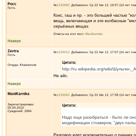
Росс
№
123299
Добавлено: Ср 22 Авг 12, 16:57 (14 лет то
Гость
Кокс, гаш и пр. - это большей частью "
вещь, включающая и эти колбасные "мело
серьёзных вещах.
Ответы на этот пост:
ManiKarnika
Наверх
Zavtra
№
123301
Добавлено: Ср 22 Авг 12, 17:07 (14 лет то
Гость
Цитата:
Откуда: Khabarovsk
http://ru.wikipedia.org/wiki/Шульгин
Не айс.
Наверх
ManiKarnika
№
123306
Добавлено: Ср 22 Авг 12, 17:58 (14 лет то
Зарегистрирован:
Цитата:
05.05.2010
Суждений: 1894
Надо еще разобраться - было ли оно
модификации стхавиров, "двух пальце
Разговор идет исключительно о ранних