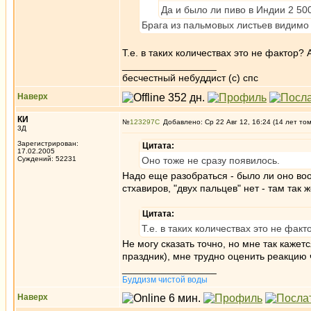
Да и было ли пиво в Индии 2 50
Брага из пальмовых листьев видимо б
Т.е. в таких количествах это не фактор?
_________________
бесчестный небуддист (с) спс
Наверх
КИ
№
123297
Добавлено: Ср 22 Авг 12, 16:24 (14 лет то
3Д
Зарегистрирован:
Цитата:
17.02.2005
Суждений: 52231
Оно тоже не сразу появилось.
Надо еще разобраться - было ли оно во
стхавиров, "двух пальцев" нет - там так 
Цитата:
Т.е. в таких количествах это не факт
Не могу сказать точно, но мне так кажет
праздник), мне трудно оценить реакцию
_________________
Буддизм чистой воды
Наверх