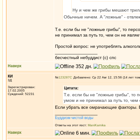
Ну и чем же грибы мешают трил
Обычные ничем. А "ложные" - отвлека
Т.е. если бы не "ложные грибы", то пер
не принимал за путь то, чем он не являе
Простой вопрос: не употреблять алкогол
_________________
бесчестный небуддист (с) спс
Наверх
КИ
№
123287
Добавлено: Ср 22 Авг 12, 15:56 (14 лет то
3Д
Зарегистрирован:
Цитата:
17.02.2005
Суждений: 52231
Т.е. если бы не "ложные грибы", то
умом и не принимал за путь то, чем
Если убрать все омрачающие факторы. Е
_________________
Буддизм чистой воды
Ответы на этот пост:
ManiKarnika
Наверх