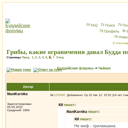
FAQ
Поиск
По
Профиль
Новы
В этом разд
Грибы, какие ограничения давал Будда п
Страницы
Пред.
1
,
2
,
3
,
4
,
5
,
6
,
7
След.
Буддийские форумы
->
Чайная
Автор
ManiKarnika
№
123286
Добавлено: Ср 22 Авг 12, 15:51 (14 лет то
Зарегистрирован:
КИ
пишет
:
05.05.2010
Суждений: 1894
ManiKarnika
пишет
:
КИ
пишет
:
Не миф - трилакшана.