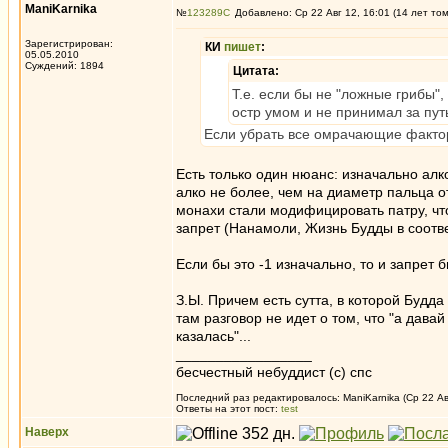
ManiKarnika
№
123289
Добавлено: Ср 22 Авг 12, 16:01 (14 лет то
Зарегистрирован:
КИ
пишет
:
05.05.2010
Суждений: 1894
Цитата:
Т.е. если бы не "ложные грибы"
остр умом и не принимал за путь
Если убрать все омрачающие фактор
Есть только один нюанс: изначально алк
алко не более, чем на диаметр пальца 
монахи стали модифицировать патру, чт
запрет (Нанамоли, Жизнь Будды в соотв
Если бы это -1 изначально, то и запрет б
З.Ы. Причем есть сутта, в которой Буд
там разговор не идет о том, что "а дава
казалась"...
_________________
бесчестный небуддист (с) спс
Последний раз редактировалось: ManiKarnika (Ср 22 Авг
Ответы на этот пост:
test
Наверх