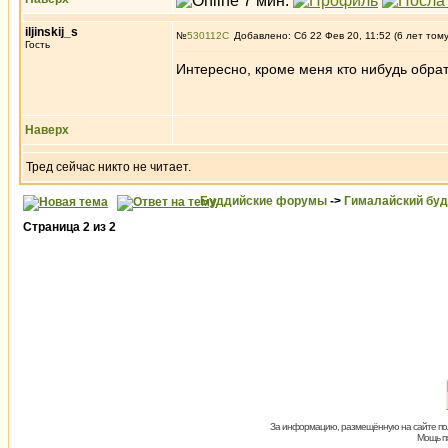
iljinskij_s
№
530112
Добавлено: Сб 22 Фев 20, 11:52 (6 лет том
Гость
Интересно, кроме меня кто нибудь обрат
Наверх
Тред сейчас никто не читает.
Буддийские форумы
->
Гималайский бу
Страница
2
из
2
За информацию, размещённую на сайте пол
Мощь пх