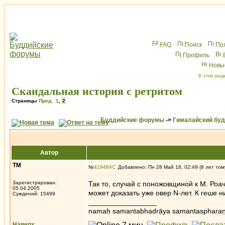
FAQ
Поиск
По
Профиль
Новы
В этом разд
Скандальная история с ретритом
Страницы
Пред.
1
,
2
Буддийские форумы
->
Гималайский бу
Автор
ТМ
№
419484
Добавлено: Пн 28 Май 18, 02:49 (8 лет том
Зарегистрирован:
Так то, случай с поножовщиной к М. Роа
05.04.2005
может доказать уже овер N-лет. К геше н
Суждений: 15499
_________________
namaḥ samantabhadrāya samantaspharaṇ
Наверх