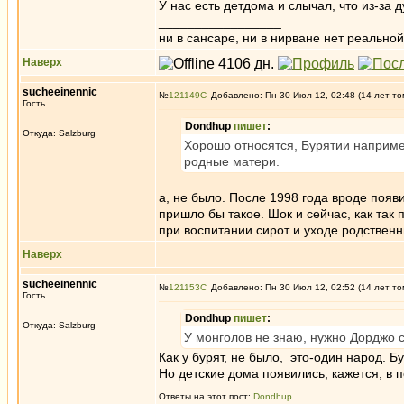
У нас есть детдома и слычал, что из-за
_________________
ни в сансаре, ни в нирване нет реальн
Наверх
sucheeinennic
№
121149
Добавлено: Пн 30 Июл 12, 02:48 (14 лет то
Гость
Dondhup
пишет
:
Откуда: Salzburg
Хорошо относятся, Бурятии наприме
родные матери.
а, не было. После 1998 года вроде появ
пришло бы такое. Шок и сейчас, как так 
при воспитании сирот и уходе родственни
Наверх
sucheeinennic
№
121153
Добавлено: Пн 30 Июл 12, 02:52 (14 лет то
Гость
Dondhup
пишет
:
Откуда: Salzburg
У монголов не знаю, нужно Дорджо с
Как у бурят, не было, это-один народ. 
Но детские дома появились, кажется, в 
Ответы на этот пост:
Dondhup