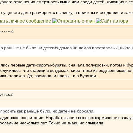
 дурного отношения смертность выше чем среди детей, живущих в с
ой сущности даже размером с пылинку, а причины и следствия и за
му назад)
р раньше не было ни детских домов ни домов престарелых, никто н
ились первые дети-сироты-буряты, сначала полукровки, потом и бур
получилось, что старики в детдомах, сирот нико из родтвенников н
кв-стариков. Да, времена, и нравы...и в Бурятии..
му назад)
просить как раньше было, но детей не бросали.
Буддистское воспитание. Нарабатывание высоких кармических заслу
последние несколько лет. Точно не знаю, но слышала.