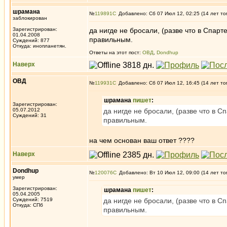
шрамана
№
119891
Добавлено: Сб 07 Июл 12, 02:25 (14 лет то
заблокирован
Зарегистрирован:
да нигде не бросали, (разве что в Спарт
01.04.2008
правильным.
Суждений: 877
Откуда: инопланетян.
Ответы на этот пост:
ОВД
,
Dondhup
Наверх
ОВД
№
119931
Добавлено: Сб 07 Июл 12, 16:45 (14 лет то
шрамана
пишет
:
Зарегистрирован:
05.07.2012
да нигде не бросали, (разве что в С
Суждений: 31
правильным.
на чем основан ваш ответ ????
Наверх
Dondhup
№
120076
Добавлено: Вт 10 Июл 12, 09:00 (14 лет то
умер
Зарегистрирован:
шрамана
пишет
:
05.04.2005
Суждений: 7519
да нигде не бросали, (разве что в С
Откуда: СПб
правильным.