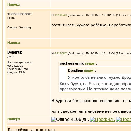
Наверх
sucheeinennic
№
121154
Добавлено: Пн 30 Июл 12, 02:55 (14 лет то
Гость
воспитывать чужого ребёнка- нарабатыва
Откуда: Salzburg
Наверх
Dondhup
№
121168
Добавлено: Пн 30 Июл 12, 11:04 (14 лет то
умер
Зарегистрирован:
sucheeinennic
пишет
:
05.04.2005
Суждений: 7519
Dondhup
пишет
:
Откуда: СПб
У монголов не знаю, нужно Дорд
Как у бурят, не было, это-один нар
престарелых. Но детские дома появи
В Бурятии большинство населения - не 
_________________
ни в сансаре, ни в нирване нет реальн
Наверх
Тред сейчас никто не читает.