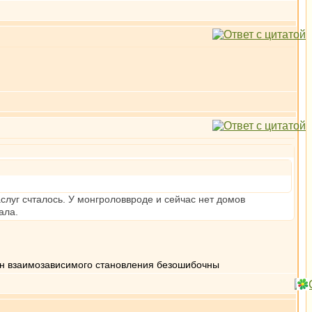
слуг счталось. У монгроловвроде и сейчас нет домов
ала.
кон взаимозависимого становления безошибочны