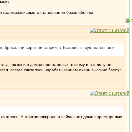
емьях.
кон взаимозависимого становления безошибочны
е бросал ни сирот ни стариков. Все живые существа наши
яты, так же и в домах престарелых. никому и в голову не
е взял. всегда считалось нарабатыванием очень высоких Заслуг
г счталось. У монгроловвроде и сейчас нет домов престарелых.