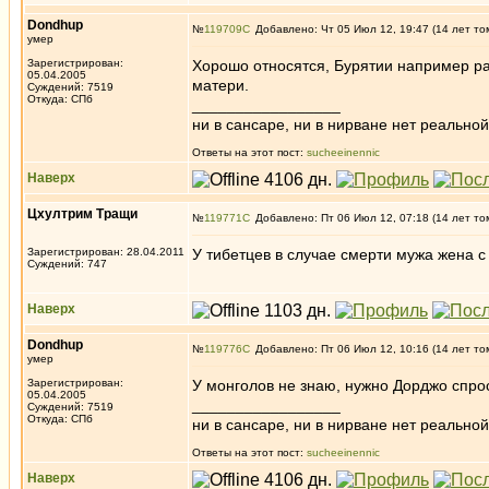
Dondhup
№
119709
Добавлено: Чт 05 Июл 12, 19:47 (14 лет то
умер
Зарегистрирован:
Хорошо относятся, Бурятии например ра
05.04.2005
матери.
Суждений: 7519
Откуда: СПб
_________________
ни в сансаре, ни в нирване нет реальн
Ответы на этот пост:
sucheeinennic
Наверх
Цхултрим Тращи
№
119771
Добавлено: Пт 06 Июл 12, 07:18 (14 лет то
Зарегистрирован: 28.04.2011
У тибетцев в случае смерти мужа жена с
Суждений: 747
Наверх
Dondhup
№
119776
Добавлено: Пт 06 Июл 12, 10:16 (14 лет то
умер
Зарегистрирован:
У монголов не знаю, нужно Дорджо спрос
05.04.2005
_________________
Суждений: 7519
Откуда: СПб
ни в сансаре, ни в нирване нет реальн
Ответы на этот пост:
sucheeinennic
Наверх