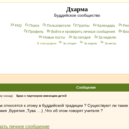
Дхарма
Буддийское сообщество
FAQ
Поиск
Пользователи
Группы
Календарь
Peг
Профиль
Войти и проверить личные сообщения
Вхo
Новые посты
За сегодня
За неделю
В этом разделе:
За сегодня
За неделю
За месяц
Сообщение
му назад)
Брак с партнером имеющим детей
к относятся к этому в буддийской традиции ? Существуют ли такие
 ,Бурятия ,Тува ....) ,Что об этом говорят учителя ?