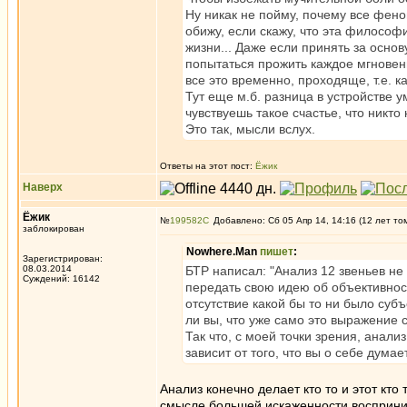
Ну никак не пойму, почему все фено
обижу, если скажу, что эта философ
жизни... Даже если принять за основ
попытаться прожить каждое мгновени
все это временно, проходяще, т.е. ка
Тут еще м.б. разница в устройстве у
чувствуешь такое счастье, что никто
Это так, мысли вслух.
Ответы на этот пост:
Ёжик
Наверх
Ёжик
№
199582
Добавлено: Сб 05 Апр 14, 14:16 (12 лет то
заблокирован
Nowhere.Man
пишет
:
Зарегистрирован:
08.03.2014
БТР написал: "Анализ 12 звеньев не 
Суждений: 16142
передать свою идею об объективност
отсутствие какой бы то ни было субъ
ли вы, что уже само это выражение 
Так что, с моей точки зрения, анали
зависит от того, что вы о себе дума
Анализ конечно делает кто то и этот кто
смысле большей искаженности восприниа