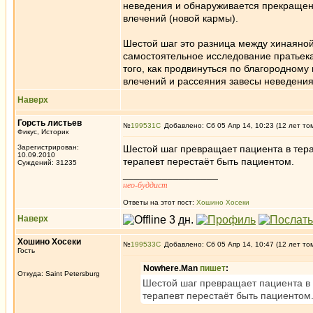
неведения и обнаруживается прекращен
влечений (новой кармы).
Шестой шаг это разница между хинаяной
самостоятельное исследование пратьека
того, как продвинуться по благородном
влечений и рассеяния завесы неведения
Наверх
Горсть листьев
№
199531
Добавлено: Сб 05 Апр 14, 10:23 (12 лет то
Фикус, Историк
Зарегистрирован:
Шестой шаг превращает пациента в терап
10.09.2010
терапевт перестаёт быть пациентом.
Суждений: 31235
_________________
нео-буддист
Ответы на этот пост:
Хошино Хосеки
Наверх
Хошино Хосеки
№
199533
Добавлено: Сб 05 Апр 14, 10:47 (12 лет то
Гость
Nowhere.Man
пишет
:
Откуда: Saint Petersburg
Шестой шаг превращает пациента в т
терапевт перестаёт быть пациентом