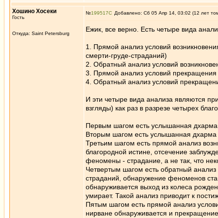
Хошино Хосеки
№
199517
Добавлено: Сб 05 Апр 14, 03:02 (12 лет то
Гость
Ежик, все верно. Есть четыре вида анали
Откуда: Saint Petersburg
1. Прямой анализ условий возникновени
смерти-груде-страданий)
2. Обратный анализ условий возникнове
3. Прямой анализ условий прекращени
4. Обратный анализ условий прекраще
И эти четыре вида анализа являются п
взгляды) как раз в разрезе четырех благ
Первым шагом есть услышанная дхарма, 
Вторым шагом есть услышанная дхарма о
Третьим шагом есть прямой анализ возн
благородной истине, отсечение заблужде
феномены - страдание, а не так, что нек
Четвертым шагом есть обратный анализ
страданий, обнаружение феноменов стано
обнаруживается выход из колеса рождени
умирает. Такой анализ приводит к пост
Пятым шагом есть прямой анализ услов
нирване обнаруживается и прекращение