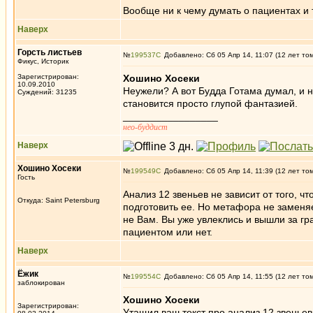
Вообще ни к чему думать о пациентах и 
Наверх
Горсть листьев
№
199537
Добавлено: Сб 05 Апр 14, 11:07 (12 лет то
Фикус, Историк
Зарегистрирован:
Хошино Хосеки
10.09.2010
Неужели? А вот Будда Готама думал, и н
Суждений: 31235
становится просто глупой фантазией.
_________________
нео-буддист
Наверх
Хошино Хосеки
№
199549
Добавлено: Сб 05 Апр 14, 11:39 (12 лет то
Гость
Анализ 12 звеньев не зависит от того, 
Откуда: Saint Petersburg
подготовить ее. Но метафора не заменя
не Вам. Вы уже увлеклись и вышли за г
пациентом или нет.
Наверх
Ёжик
№
199554
Добавлено: Сб 05 Апр 14, 11:55 (12 лет то
заблокирован
Хошино Хосеки
Зарегистрирован:
Утащил ваш текст про анализ 12 звеньев 