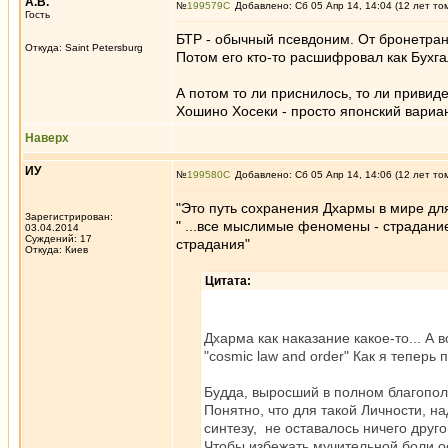
А.В.
№
199579
Добавлено: Сб 05 Апр 14, 14:04 (12 лет то
Гость
БТР - обычный псевдоним. От бронетран
Откуда: Saint Petersburg
Потом его кто-то расшифровал как Бухгал
А потом то ли приснилось, то ли привиде
Хошино Хосеки - просто японский вариан
Наверх
ИУ
№
199580
Добавлено: Сб 05 Апр 14, 14:06 (12 лет то
"Это путь сохранения Дхармы в мире дл
Зарегистрирован:
" ...все мыслимые феномены - страдание,
03.04.2014
Суждений: 17
страдания"
Откуда: Киев
Цитата:
Дхарма как наказание какое-то... А 
"cosmic law and order" Как я теперь
Будда, выросший в полном благополу
Понятно, что для такой Личности, 
синтезу, не оставалось ничего друг
Чтобы избежать мучительной боли ос