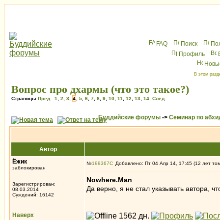
FAQ
Поиск
По
Профиль
Новы
В этом разд
Вопрос про дхармы (что это такое?)
Страницы
Пред.
1
,
2
,
3
,
4
,
5
,
6
,
7
,
8
,
9
,
10
,
11
,
12
,
13
,
14
След.
Буддийские форумы
->
Семинар по абх
Автор
Ёжик
№
199367
Добавлено: Пт 04 Апр 14, 17:45 (12 лет то
заблокирован
Nowhere.Man
Зарегистрирован:
Да верно, я не стал указывать автора, ч
08.03.2014
Суждений: 16142
Наверх