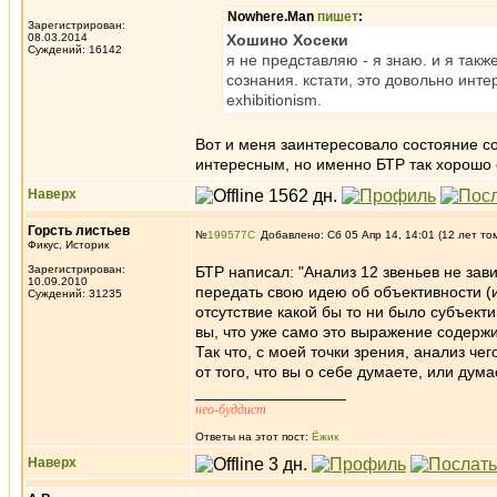
Nowhere.Man
пишет
:
Зарегистрирован:
08.03.2014
Хошино Хосеки
Суждений: 16142
я не представляю - я знаю. и я так
сознания. кстати, это довольно инте
exhibitionism.
Вот и меня заинтересовало состояние с
интересным, но именно БТР так хорошо 
Наверх
Горсть листьев
№
199577
Добавлено: Сб 05 Апр 14, 14:01 (12 лет то
Фикус, Историк
Зарегистрирован:
БТР написал: "Анализ 12 звеньев не зави
10.09.2010
передать свою идею об объективности (и
Суждений: 31235
отсутствие какой бы то ни было субъекти
вы, что уже само это выражение содерж
Так что, с моей точки зрения, анализ че
от того, что вы о себе думаете, или дума
_________________
нео-буддист
Ответы на этот пост:
Ёжик
Наверх