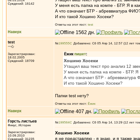
08.03.2014
Суждений: 16142
У меня есть папка на компе - БТР. Я в к
А что означает БТР - абреввиатура ФИО
И кто такой Хошино Хосеки?
Ответы на этот пост:
test
Наверх
test
№
199555
Добавлено: Сб 05 Апр 14, 12:57 (12 лет то
一心
Ёжик
пишет
:
Зарегистрирован:
18.02.2005
Хошино Хосеки
Суждений: 18709
Утащил ваш текст про анализ 12 звен
У меня есть папка на компе - БТР. Я
А что означает БТР - абреввиатура
И кто такой Хошино Хосеки?
Папки test нету?
Ответы на этот пост:
Ёжик
Наверх
Горсть листьев
№
199564
Добавлено: Сб 05 Апр 14, 13:29 (12 лет то
Фикус, Историк
Зарегистрирован:
Хошино Хосеки
10.09.2010
я не представляю - я знаю. и я также з
Суждений: 31235