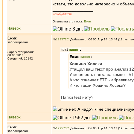
кстати, это довольно интересно и объёмно
_________________
нео-буддист
Ответы на этот пост:
Ёжик
Наверх
Ёжик
№
199572
Добавлено: Сб 05 Апр 14, 13:44 (12 лет то
заблокирован
test
пишет
:
Зарегистрирован:
08.03.2014
Ёжик
пишет
:
Суждений: 16142
Хошино Хосеки
Утащил ваш текст про анализ 12 
У меня есть папка на компе - БТ
А что означает БТР - абреввиа
И кто такой Хошино Хосеки?
Папки test нету?
нет. А надо? Я не специализиру
Наверх
Ёжик
№
199573
Добавлено: Сб 05 Апр 14, 13:47 (12 лет то
заблокирован