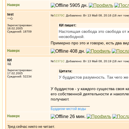
Наверх
test
№
52370
Добавлено: Вт 13 Май 08, 20:16 (18 лет том
一心
КИ пишет:
Зарегистрирован:
18.02.2005
Настоящая свобода это свобода от ж
Суждений: 18709
несвободной.
Примерно про это и говорю, есть два ви
Наверх
КИ
№
52371
Добавлено: Вт 13 Май 08, 20:19 (18 лет том
3Д
Зарегистрирован:
Цитата:
17.02.2005
Суждений: 52234
У буддистов разумность. Так чего ж
У буддистов - у каждого существа своя к
его собственной деятельности и накопле
получают.
_________________
Буддизм чистой воды
Наверх
Тред сейчас никто не читает.