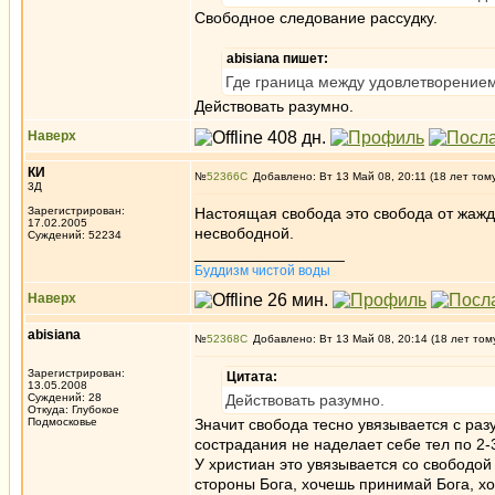
Свободное следование рассудку.
abisiana пишет:
Где граница между удовлетворением
Действовать разумно.
Наверх
КИ
№
52366
Добавлено: Вт 13 Май 08, 20:11 (18 лет том
3Д
Зарегистрирован:
Настоящая свобода это свобода от жажды
17.02.2005
несвободной.
Суждений: 52234
_________________
Буддизм чистой воды
Наверх
abisiana
№
52368
Добавлено: Вт 13 Май 08, 20:14 (18 лет том
Зарегистрирован:
Цитата:
13.05.2008
Суждений: 28
Действовать разумно.
Откуда: Глубокое
Подмосковье
Значит свобода тесно увязывается с раз
сострадания не наделает себе тел по 2-
У христиан это увязывается со свободой
стороны Бога, хочешь принимай Бога, хо