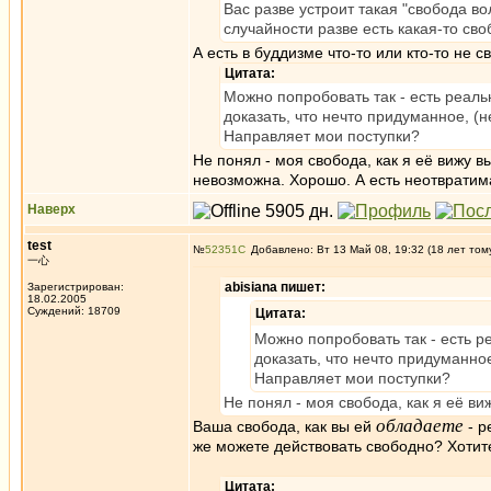
Вас разве устроит такая "свобода в
случайности разве есть какая-то сво
А есть в буддизме что-то или кто-то не
Цитата:
Можно попробовать так - есть реаль
доказать, что нечто придуманное, (
Направляет мои поступки?
Не понял - моя свобода, как я её вижу 
невозможна. Хорошо. А есть неотвратим
Наверх
test
№
52351
Добавлено: Вт 13 Май 08, 19:32 (18 лет том
一心
abisiana пишет:
Зарегистрирован:
18.02.2005
Суждений: 18709
Цитата:
Можно попробовать так - есть р
доказать, что нечто придуманно
Направляет мои поступки?
Не понял - моя свобода, как я её в
обладаете
Ваша свобода, как вы ей
- р
же можете действовать свободно? Хотите
Цитата: