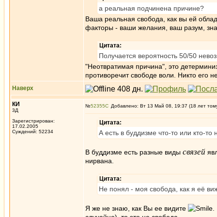
а реальная подчинена причине?
Ваша реальная свобода, как вы ей облад
факторы - ваши желания, ваш разум, зна
Цитата:
Получается вероятность 50/50 нево
"Неотвратимая причина", это детермини
противоречит свободе воли. Никто его не
Наверх
КИ
№
52355
Добавлено: Вт 13 Май 08, 19:37 (18 лет том
3Д
Зарегистрирован:
Цитата:
17.02.2005
Суждений: 52234
А есть в буддизме что-то или кто-т
связей
В буддизме есть разные виды
явл
нирвана.
Цитата:
Не понял - моя свобода, как я её в
Я же не знаю, как Вы ее видите
.