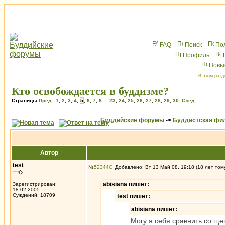
FAQ
Поиск
По
Профиль
Новы
В этом разд
Кто освобождается в буддизме?
Страницы
Пред.
1
,
2
,
3
,
4
,
5
,
6
,
7
,
8
...
23
,
24
,
25
,
26
,
27
,
28
,
29
,
30
След.
Буддийские форумы
->
Буддистская фи
Автор
test
№
52344
Добавлено: Вт 13 Май 08, 19:18 (18 лет том
一心
abisiana пишет:
Зарегистрирован:
18.02.2005
Суждений: 18709
test пишет:
abisiana пишет:
Могу я себя сравнить со щеп