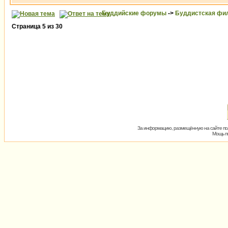
Буддийские форумы
->
Буддистская фи
Страница
5
из
30
За информацию, размещённую на сайте пол
Мощь пх