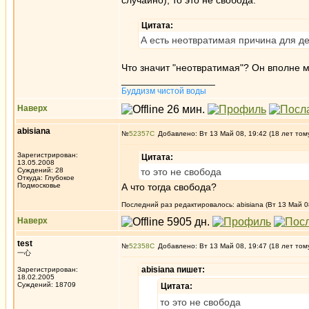
случайно), то это не свобода.
Цитата:
А есть неотвратимая причина для д
Что значит "неотвратимая"? Он вполне мо
_________________
Буддизм чистой воды
Наверх
abisiana
№
52357
Добавлено: Вт 13 Май 08, 19:42 (18 лет том
Зарегистрирован:
Цитата:
13.05.2008
Суждений: 28
то это не свобода
Откуда: Глубокое
Подмосковье
А что тогда свобода?
Последний раз редактировалось: abisiana (Вт 13 Май 08
Наверх
test
№
52358
Добавлено: Вт 13 Май 08, 19:47 (18 лет том
一心
abisiana пишет:
Зарегистрирован:
18.02.2005
Суждений: 18709
Цитата:
то это не свобода