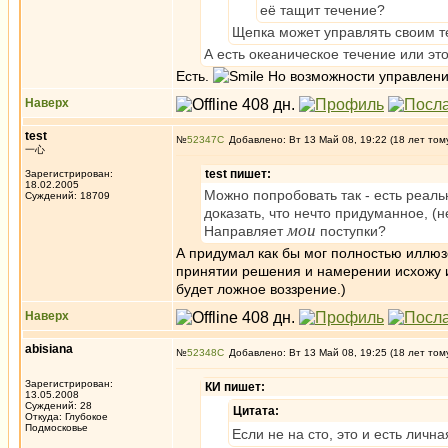
её тащит течение?
Щепка может управлять своим те
А есть океаническое течение или эт
Есть.
Но возможности управления
Наверх
test
№
52347
Добавлено: Вт 13 Май 08, 19:22 (18 лет том
一心
test пишет:
Зарегистрирован:
18.02.2005
Можно попробовать так - есть реаль
Суждений: 18709
доказать, что нечто придуманное, (
мои
Направляет
поступки?
А придумал как бы мог полностью иллюз
принятии решения и намерении исхожу из 
будет ложное воззрение.)
Наверх
abisiana
№
52348
Добавлено: Вт 13 Май 08, 19:25 (18 лет том
Зарегистрирован:
КИ пишет:
13.05.2008
Суждений: 28
Цитата:
Откуда: Глубокое
Подмосковье
Если не на сто, это и есть личн