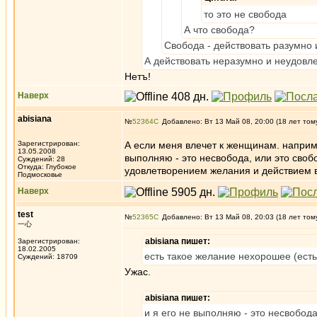
то это не свобода
А что свобода?
Свобода - действовать разумно 
А действовать неразумно и неудовл
Нетъ!
Наверх
abisiana
№
52364
Добавлено: Вт 13 Май 08, 20:00 (18 лет том
Зарегистрирован:
А если меня влечет к женщинам. наприме
13.05.2008
выполняю - это несвобода, или это сво
Суждений: 28
Откуда: Глубокое
удовлетворением желания и действием 
Подмосковье
Наверх
test
№
52365
Добавлено: Вт 13 Май 08, 20:03 (18 лет том
一心
abisiana пишет:
Зарегистрирован:
18.02.2005
есть такое желание нехорошее (ест
Суждений: 18709
Ужас.
abisiana пишет:
и я его не выполняю - это несвобод