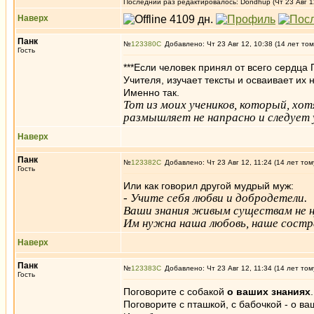
Последний раз редактировалось: Dondhup (Чт 23 Авг 12
Наверх
Панк
№
123380
Добавлено: Чт 23 Авг 12, 10:38 (14 лет том
Гость
***Если человек принял от всего сердца
Учителя, изучает тексты и осваивает их н
Именно так.
Тот из моих учеников, который, хот
размышляет не напрасно и следует 
Наверх
Панк
№
123382
Добавлено: Чт 23 Авг 12, 11:24 (14 лет том
Гость
Или как говорил другой мудрый муж:
- Учите себя любви и добродетели.
Ваши знания живым существам не 
Им нужна наша любовь, наше состр
Наверх
Панк
№
123383
Добавлено: Чт 23 Авг 12, 11:34 (14 лет том
Гость
Поговорите с собакой
о ваших знаниях
Поговорите с пташкой, с бабочкой - о ва