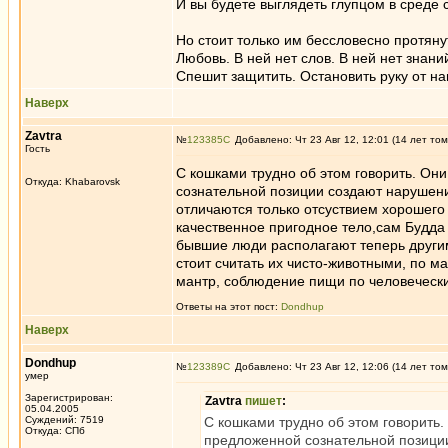
И вы будете выглядеть глупцом в среде 
Но стоит только им бессловесно протяну
Любовь. В ней нет слов. В ней нет знани
Спешит защитить. Остановить руку от н
Наверх
Zavtra
№
123385
Добавлено: Чт 23 Авг 12, 12:01 (14 лет том
Гость
С кошками трудно об этом говорить. Они
Откуда: Khabarovsk
сознательной позиции создают нарушени
отличаются только отсуствием хорошего
качественное пригодное тело,сам Будда с
бывшие люди располагают теперь другими
стоит считать их чисто-животными, по м
мантр, соблюдение пищи по человечески.
Ответы на этот пост:
Dondhup
Наверх
Dondhup
№
123389
Добавлено: Чт 23 Авг 12, 12:06 (14 лет том
умер
Зарегистрирован:
Zavtra
пишет
:
05.04.2005
Суждений: 7519
С кошками трудно об этом говорить. 
Откуда: СПб
предложенной сознательной позиции