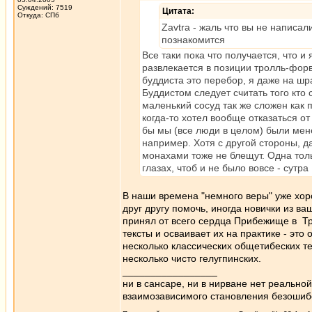
Суждений: 7519
Цитата:
Откуда: СПб
Zavtra - жаль что вы не написал
познакомится
Все таки пока что получается, что и
развлекается в позиции тролль-форв
буддиста это перебор, я даже на шр
Буддистом следует считать того кто 
маленький сосуд так же сложен как п
когда-то хотел вообще отказаться о
бы мы (все люди в целом) были мен
например. Хотя с другой стороны, д
монахами тоже не блещут. Одна толь
глазах, чтоб и не было вовсе - сут
В наши времена "немного веры" уже хо
друг другу помочь, иногда новички из в
принял от всего сердца Прибежище в Тре
тексты и осваивает их на практике - эт
несколько классических общетибеских те
несколько чисто гелугпинских.
_________________
ни в сансаре, ни в нирване нет реально
взаимозависимого становления безоши