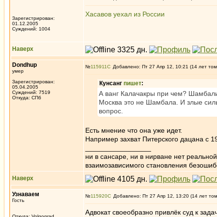
Хасавов уехал из России
Зарегистрирован:
01.12.2005
Суждений: 1004
Наверх
Dondhup
№
115911
Добавлено: Пт 27 Апр 12, 10:21 (14 лет том
умер
Зарегистрирован:
Кунсанг
пишет
:
05.04.2005
Суждений: 7519
А ванг Калачакры при чем? Шамбали
Откуда: СПб
Москва это не Шамбала. И злые сил
вопрос.
Есть мнение что она уже идет.
Например захват Питерского дацана с 19
_________________
ни в сансаре, ни в нирване нет реально
взаимозависимого становления безоши
Наверх
Узнаваем
№
115920
Добавлено: Пт 27 Апр 12, 13:20 (14 лет то
Гость
Адвокат своеобразно привлёк суд к зада
Откуда: Volgograd