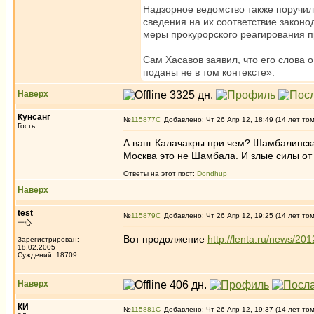
Надзорное ведомство также поручи
сведения на их соответствие законо
меры прокурорского реагирования п
Сам Хасавов заявил, что его слова 
поданы не в том контексте».
Наверх
Кунсанг
№
115877
Добавлено: Чт 26 Апр 12, 18:49 (14 лет то
Гость
А ванг Калачакры при чем? Шамбалинска
Москва это не Шамбала. И злые силы от
Ответы на этот пост:
Dondhup
Наверх
test
№
115879
Добавлено: Чт 26 Апр 12, 19:25 (14 лет то
一心
Вот продолжение
http://lenta.ru/news/201
Зарегистрирован:
18.02.2005
Суждений: 18709
Наверх
КИ
№
115881
Добавлено: Чт 26 Апр 12, 19:37 (14 лет то