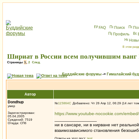
FAQ
Поиск
По
Профиль
Новы
В этом разд
Шириат в России всем получившим ванг
Страницы
1
,
2
След.
Буддийские форумы
->
Гималайский бу
Автор
Dondhup
№
115864
Добавлено: Чт 26 Апр 12, 06:29 (14 лет то
умер
Зарегистрирован:
https://www.youtube-nocookie.com/embe
05.04.2005
_________________
Суждений: 7519
Откуда: СПб
ни в сансаре, ни в нирване нет реально
взаимозависимого становления безоши
Ответы на этот пост:
test