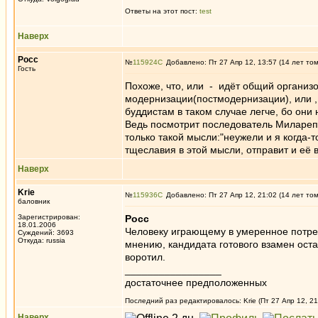
Ответы на этот пост:
test
Наверх
Росс
№
115924
Добавлено: Пт 27 Апр 12, 13:57 (14 лет то
Гость
Похоже, что, или - идёт общий организ
модернизации(постмодернизации), или ,
буддистам в таком случае легче, бо они
Ведь посмотрит последователь Миларепы
только такой мысли:"неужели и я когда-т
тщеславия в этой мысли, отправит и её 
Наверх
Krie
№
115936
Добавлено: Пт 27 Апр 12, 21:02 (14 лет то
баловник
Зарегистрирован:
Росс
18.01.2006
Человеку играющему в умеренное потреб
Суждений: 3693
Откуда: russia
мнению, кандидата готового взамен ост
воротил.
_________________
достаточнее предположенных
Последний раз редактировалось: Krie (Пт 27 Апр 12, 21
Наверх