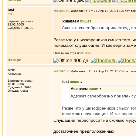
test
№
115937
Добавлено: Пт 27 Апр 12, 21:04 (14 лет то
一心
Узнаваем
пишет
:
Зарегистрирован:
18.02.2005
Адвокат своеобразно привлёк суд к 
Суждений: 18709
Разве что у шизофреников смысл того, ч
понимают слушающие. И как верно замет
Ответы на этот пост:
Krie
Наверх
Krie
№
115940
Добавлено: Пт 27 Апр 12, 21:10 (14 лет то
баловник
Зарегистрирован:
test
пишет
:
18.01.2006
Суждений: 3693
Узнаваем
пишет
:
Откуда: russia
Адвокат своеобразно привлёк су
Разве что у шизофреников смысл тог
понимают слушающие. И как верно з
Слушащий переспросит на сколько мусул
_________________
достаточнее предположенных