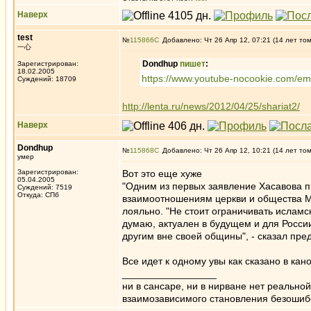
Наверх
test
№
115866
Добавлено: Чт 26 Апр 12, 07:21 (14 лет то
一心
Dondhup
пишет
:
Зарегистрирован:
18.02.2005
https://www.youtube-nocookie.com/
Суждений: 18709
http://lenta.ru/news/2012/04/25/shariat2/
Наверх
Dondhup
№
115868
Добавлено: Чт 26 Апр 12, 10:21 (14 лет то
умер
Зарегистрирован:
Вот это еще хуже
05.04.2005
"Одним из первых заявление Хасавова 
Суждений: 7519
Откуда: СПб
взаимоотношениям церкви и общества М
лояльно. "Не стоит ограничивать исламс
думаю, актуален в будущем и для России
другим вне своей общины", - сказал пре
Все идет к одному увы как сказано в кан
_________________
ни в сансаре, ни в нирване нет реально
взаимозависимого становления безоши