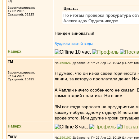
3Д
Зарегистрирован:
Цитата:
17.02.2005
Суждений: 52225
По итогам проверки прокуратура об
Александру Орджоникидзе
Найден виноватый!
_________________
Буддизм чистой воды
Наверх
ТМ
№
115882
Добавлено: Чт 26 Апр 12, 19:42 (14 лет то
Зарегистрирован:
Я думаю, что он из-за своей горячности
05.04.2005
линии, за которую проплатили денег. Ил
Суждений: 15495
А Чаплин ничего особенного не сказал.
комментарий политика. Ни о чем.
ЗЫ вот когда зарплата на предприятии м
какому-нибудь одному отделу. И негатив 
вроде этого. Или другие игроки ситуаци
Наверх
Yuriy
№
115910
Добавлено: Пт 27 Апр 12, 10:19 (14 лет то