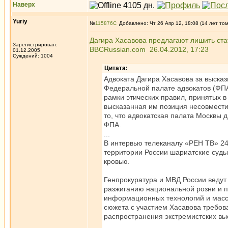
Наверх
Yuriy
№
115876
Добавлено: Чт 26 Апр 12, 18:08 (14 лет то
Дагира Хасавова предлагают лишить ста
Зарегистрирован:
BBCRussian.com 26.04.2012, 17:23
01.12.2005
Суждений: 1004
Цитата:
Адвоката Дагира Хасавова за высказ
Федеральной палате адвокатов (ФПА
рамки этических правил, принятых в
высказанная им позиция несовмести
то, что адвокатская палата Москвы 
ФПА.
...
В интервью телеканалу «РЕН ТВ» 24
территории России шариатские суды 
кровью.
Генпрокуратура и МВД России ведут 
разжиганию национальной розни и п
информационных технологий и масс
сюжета с участием Хасавова требо
распространения экстремистских вы