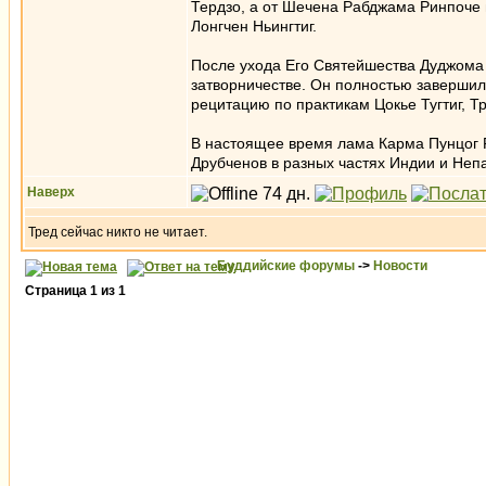
Тердзо, а от Шечена Рабджама Ринпоче 
Лонгчен Ньингтиг.
После ухода Его Святейшества Дуджома 
затворничестве. Он полностью завершил
рецитацию по практикам Цокье Тугтиг, 
В настоящее время лама Карма Пунцог Р
Друбченов в разных частях Индии и Неп
Наверх
Тред сейчас никто не читает.
Буддийские форумы
->
Новости
Страница
1
из
1