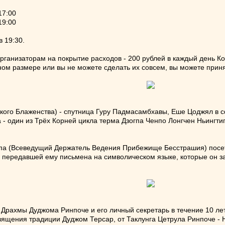
17:00
19:00
 19:30.
анизаторам на покрытие расходов - 200 рублей в каждый день Ко
ом размере или вы не можете сделать их совсем, вы можете приня
ого Блаженства) - спутница Гуру Падмасамбхавы, Еше Цоджял в 
- один из Трёх Корней цикла терма Дзогпа Ченпо Лонгчен Ньингт
гпа (Всеведущий Держатель Ведения Прибежище Бесстрашия) посет
, передавшей ему письмена на символическом языке, которые он за
 Драхмы Дуджома Ринпоче и его личный секретарь в течение 10 ле
вящения традиции Дуджом Терсар, от Таклунга Цетрула Ринпоче -