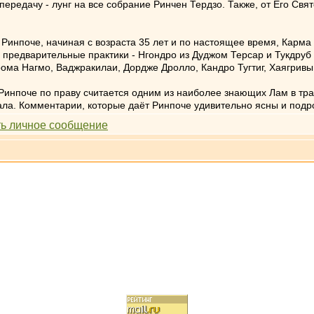
передачу - лунг на все собрание Ринчен Тердзо. Также, от Его Св
Ринпоче, начиная с возраста 35 лет и по настоящее время, Карма
 предварительные практики - Нгондро из Дуджом Терсар и Тукдру
Трома Нагмо, Ваджракилаи, Дордже Дролло, Кандро Тугтиг, Хаягрив
инпоче по праву считается одним из наиболее знающих Лам в тра
ала. Комментарии, которые даёт Ринпоче удивительно ясны и подр