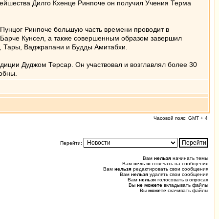
ятейшества Дилго Кхенце Ринпоче он получил Учения Терма
 Пунцог Ринпоче большую часть времени проводит в
б Барче Кунсел, а также совершенным образом завершил
ы, Тары, Ваджрапани и Будды Амитабхи.
диции Дуджом Терсар. Он участвовал и возглавлял более 30
обны.
Часовой пояс: GMT + 4
Перейти:
Вам
нельзя
начинать темы
Вам
нельзя
отвечать на сообщения
Вам
нельзя
редактировать свои сообщения
Вам
нельзя
удалять свои сообщения
Вам
нельзя
голосовать в опросах
Вы
не можете
вкладывать файлы
Вы
можете
скачивать файлы