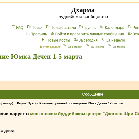
Дхарма
Буддийское сообщество
FAQ
Поиск
Пользователи
Группы
Календарь
Peг
Профиль
Войти и проверить личные сообщения
Вхo
Новые посты
За сегодня
За неделю
В этом разделе:
За сегодня
За неделю
За месяц
ние Юмка Дечен 1-5 марта
Сообщение
му назад)
Карма Пунцог Ринпоче: учение+посвящение Юмка Дечен 1-5 марта
поче дарует в
московском буддийском центре "Дзогчен Шри С
х дней: