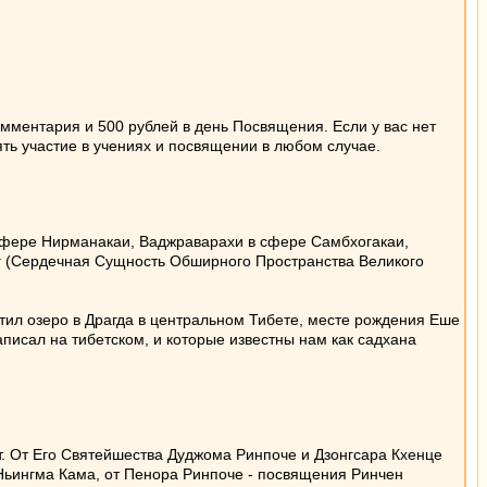
мментария и 500 рублей в день Посвящения. Если у вас нет
ть участие в учениях и посвящении в любом случае.
сфере Нирманакаи, Ваджраварахи в сфере Самбхогакаи,
иг (Сердечная Сущность Обширного Пространства Великого
ил озеро в Драгда в центральном Тибете, месте рождения Еше
писал на тибетском, и которые известны нам как садхана
т. От Его Святейшества Дуджома Ринпоче и Дзонгсара Кхенце
 Ньингма Кама, от Пенора Ринпоче - посвящения Ринчен