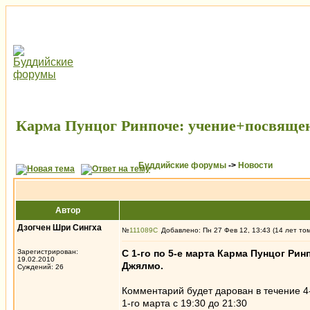
Карма Пунцог Ринпоче: учение+посвяще
Буддийские форумы
->
Новости
Автор
Дзогчен Шри Сингха
№
111089
Добавлено: Пн 27 Фев 12, 13:43 (14 лет то
Зарегистрирован:
С 1-го по 5-е марта Карма Пунцог Рин
19.02.2010
Джялмо.
Суждений: 26
Комментарий будет дарован в течение 4-
1-го марта с 19:30 до 21:30