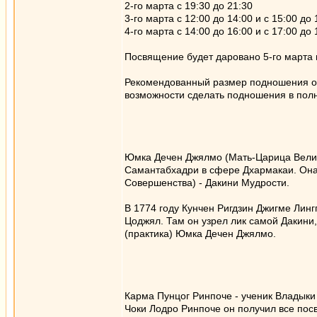
2-го марта с 19:30 до 21:30
3-го марта с 12:00 до 14:00 и с 15:00 до 
4-го марта с 14:00 до 16:00 и с 17:00 до 
Посвящение будет даровано 5-го марта в
Рекомендованный размер подношения орг
возможности сделать подношения в полн
Юмка Дечен Джялмо (Мать-Царица Велик
Самантабхадри в сфере Дхармакаи. Она 
Совершенства) - Дакини Мудрости.
В 1774 году Кунчен Ригдзин Джигме Лин
Цоджял. Там он узрел лик самой Дакини
(практика) Юмка Дечен Джялмо.
Карма Пунцог Ринпоче - ученик Владыки
Чоки Лодро Ринпоче он получил все пос