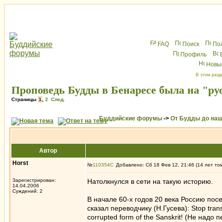
FAQ
Поиск
По
Профиль
Новы
В этом разд
Проповедь Будды в Бенаресе была на "ру
Страницы
1
,
2
След.
Буддийские форумы
->
От Будды до наш
Автор
Horst
№
110354
Добавлено: Сб 18 Фев 12, 21:46 (14 лет то
Зарегистрирован:
Натолкнулся в сети на такую историю.
14.04.2006
Суждений: 2
В начале 60-х годов 20 века Россию пос
сказал переводчику (Н.Гусева): Stop trans
corrupted form of the Sanskrit! (Не над