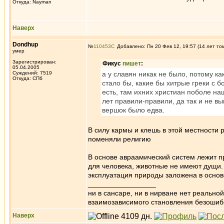
Откуда: Nayman
Наверх
Dondhup
№
110453
Добавлено: Пн 20 Фев 12, 19:57 (14 лет то
умер
Зарегистрирован:
Фикус
пишет
:
05.04.2005
Суждений: 7519
а у славян никак не было, потому ка
Откуда: СПб
стало бы, какие бы хитрые греки с б
есть, там ихних христиан поболе на
лет правили-правили, да так и не вы
вершок было едва.
В силу кармы и клешь в этой местности 
поменяли религию
В основе авраамический систем лежит п
для человека, животные не имеют дущи. 
эксплуатация природы заложена в основ
_________________
ни в сансаре, ни в нирване нет реально
взаимозависимого становления безоши
Наверх