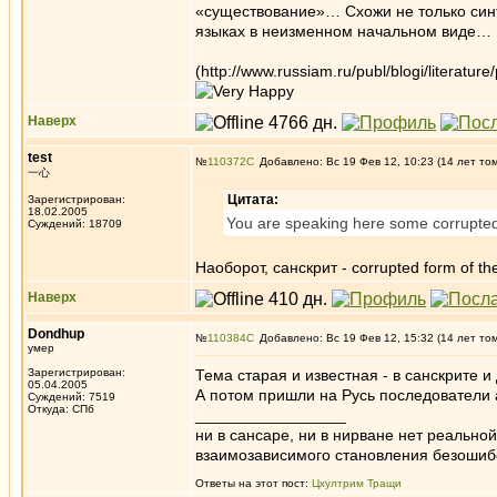
«существование»… Схожи не только синт
языках в неизменном начальном виде…
(http://www.russiam.ru/publ/blogi/literature
Наверх
test
№
110372
Добавлено: Вс 19 Фев 12, 10:23 (14 лет то
一心
Цитата:
Зарегистрирован:
18.02.2005
You are speaking here some corrupted 
Суждений: 18709
Наоборот, санскрит - corrupted form of th
Наверх
Dondhup
№
110384
Добавлено: Вс 19 Фев 12, 15:32 (14 лет то
умер
Зарегистрирован:
Тема старая и известная - в санскрите 
05.04.2005
А потом пришли на Русь последователи 
Суждений: 7519
Откуда: СПб
_________________
ни в сансаре, ни в нирване нет реально
взаимозависимого становления безоши
Ответы на этот пост:
Цхултрим Тращи