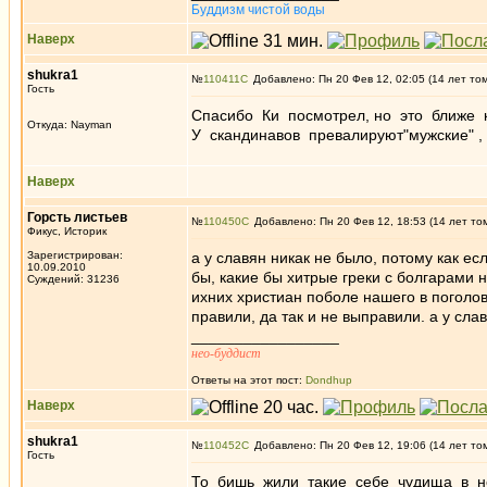
Буддизм чистой воды
Наверх
shukra1
№
110411
Добавлено: Пн 20 Фев 12, 02:05 (14 лет то
Гость
Спасибо Ки посмотрел, но это ближе к
Откуда: Nayman
У скандинавов превалируют"мужские" ,
Наверх
Горсть листьев
№
110450
Добавлено: Пн 20 Фев 12, 18:53 (14 лет то
Фикус, Историк
Зарегистрирован:
а у славян никак не было, потому как ес
10.09.2010
бы, какие бы хитрые греки с болгарами н
Суждений: 31236
ихних христиан поболе нашего в поголов
правили, да так и не выправили. а у сла
_________________
нео-буддист
Ответы на этот пост:
Dondhup
Наверх
shukra1
№
110452
Добавлено: Пн 20 Фев 12, 19:06 (14 лет то
Гость
То бишь жили такие себе чудища в н