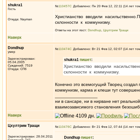
shukra1
№
110457
Добавлено: Пн 20 Фев 12, 22:11 (14 лет то
Гость
Христианство вводили насильственно.П
Откуда: Nayman
склонности к коммунизму.
Ответы на этот пост:
Dondhup
,
Цхултрим Тращи
Наверх
Dondhup
№
110474
Добавлено: Вт 21 Фев 12, 02:07 (14 лет то
умер
Зарегистрирован:
shukra1
пишет
:
05.04.2005
Суждений: 7519
Христианство вводили насильствен
Откуда: СПб
склонности к коммунизму.
Конечно это всемогущий Творец создал 
коммунизм, карма и клеши тут совершен
_________________
ни в сансаре, ни в нирване нет реально
взаимозависимого становления безоши
Наверх
Цхултрим Тращи
№
110476
Добавлено: Вт 21 Фев 12, 07:44 (14 лет то
Зарегистрирован: 28.04.2011
Dondhup
пишет
:
Суждений: 747