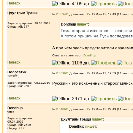
Наверх
Цхултрим Тращи
№
110394
Добавлено: Вс 19 Фев 12, 19:49 (14 лет то
Зарегистрирован: 28.04.2011
Dondhup
пишет
:
Суждений: 747
Тема старая и известная - в санскр
А потом пришли на Русь последоват
А при чём здесь представители авраами
Ответы на этот пост:
Dondhup
Наверх
Полосатик
№
110396
Добавлено: Вс 19 Фев 12, 19:59 (14 лет то
नक्तचारिन्
Русский - это искаженный старославянс
Зарегистрирован: 08.11.2010
Суждений: 2607
Наверх
Dondhup
№
110406
Добавлено: Вс 19 Фев 12, 22:49 (14 лет то
умер
Зарегистрирован:
Цхултрим Тращи
пишет
:
05.04.2005
Суждений: 7519
Dondhup
пишет
:
Откуда: СПб