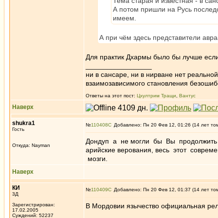
Тема старая и известная - в са
А потом пришли на Русь послед
имеем.
А при чём здесь представители авр
Для практик Дхармы было бы лучше если
_________________
ни в сансаре, ни в нирване нет реально
взаимозависимого становления безоши
Ответы на этот пост:
Цхултрим Тращи
,
Вантус
Наверх
shukra1
№
110408
Добавлено: Пн 20 Фев 12, 01:26 (14 лет то
Гость
Дондуп а не могли бы Вы продолжить
Откуда: Nayman
арийские верования, весь этот соврем
мозги.
Наверх
КИ
№
110409
Добавлено: Пн 20 Фев 12, 01:37 (14 лет то
3Д
Зарегистрирован:
В Мордовии язычество официальная рели
17.02.2005
_________________
Суждений: 52237