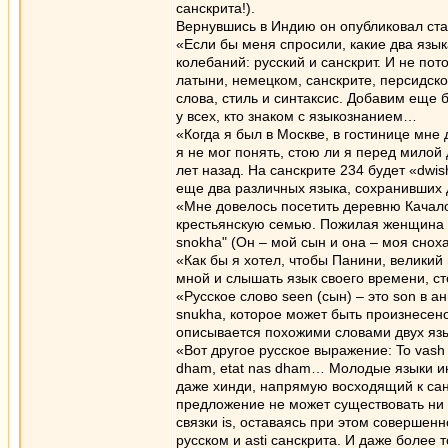
санскрита!).
Вернувшись в Индию он опубликовал стат
«Если бы меня спросили, какие два языка
колебаний: русский и санскрит. И не п
латыни, немецком, санскрите, персидско
слова, стиль и синтаксис. Добавим еще
у всех, кто знаком с языкознанием…
«Когда я был в Москве, в гостинице мне 
я не мог понять, стою ли я перед милой
лет назад. На санскрите 234 будет «dwis
еще два различных языка, сохранивших 
«Мне довелось посетить деревню Качало
крестьянскую семью. Пожилая женщина п
snokha" (Он – мой сын и она – моя сноха
«Как бы я хотел, чтобы Панини, великий
мной и слышать язык своего времени, с
«Русское слово seen (сын) – это son в а
snukha, которое может быть произнесено
описывается похожими словами двух я
«Вот другое русское выражение: To vash 
dham, etat nas dham… Молодые языки ин
даже хинди, напрямую восходящий к сан
предложение не может существовать ни в
связки is, оставаясь при этом совершен
русском и asti санскрита. И даже более т